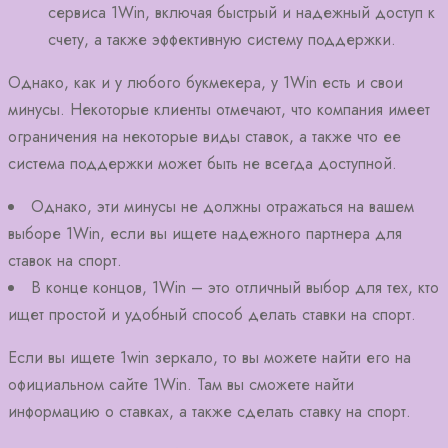
сервиса 1Win, включая быстрый и надежный доступ к
счету, а также эффективную систему поддержки.
Однако, как и у любого букмекера, у 1Win есть и свои
минусы. Некоторые клиенты отмечают, что компания имеет
ограничения на некоторые виды ставок, а также что ее
система поддержки может быть не всегда доступной.
Однако, эти минусы не должны отражаться на вашем
выборе 1Win, если вы ищете надежного партнера для
ставок на спорт.
В конце концов, 1Win – это отличный выбор для тех, кто
ищет простой и удобный способ делать ставки на спорт.
Если вы ищете 1win зеркало, то вы можете найти его на
официальном сайте 1Win. Там вы сможете найти
информацию о ставках, а также сделать ставку на спорт.