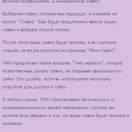
включая коэффициенты и минимальные ставки.
Выберите ставку, которая вам подходит, и нажмите на
кнопку “Ставка”. Вам будет предложено ввести сумму
ставки и выбрать способ оплаты.
После этого ваша ставка будет принята, и вы сможете
следить за ее результатом на странице “Мои ставки”.
1Win предлагает также функцию “1win зеркало”, которая
позволяет вам делать ставки, не открывая официального
сайта. Это удобно, если вы используете несколько
устройств для доступа к сайту.
В любом случае, 1Win обеспечивает безопасность и
конфиденциальность вашей информации, поэтому вы
можете быть уверены в том, что ваша ставка будет принята и
оплачена.