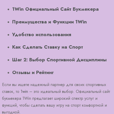
1Win Официальный Сайт Букмекера
Преимущества и Функции 1Win
Удобство использования
Как Сделать Ставку на Спорт
Шаг 2: Выбор Спортивной Дисциплины
Отзывы и Рейтинг
Если вы ищете надежный партнер для своих спортивных
ставок, то
1win
– это идеальный выбор. Официальный сайт
букмекера 1Win предлагает широкий спектр услуг и
функций, чтобы сделать вашу игру на спорт комфортной и
выгодной.