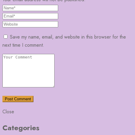
Save my name, email, and website in this browser for the
next time I comment.
Close
Categories