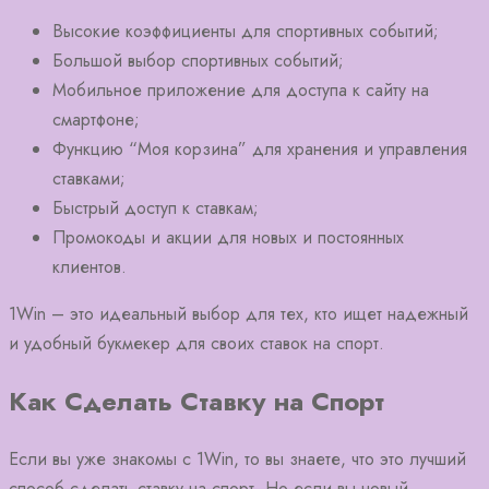
Высокие коэффициенты для спортивных событий;
Большой выбор спортивных событий;
Мобильное приложение для доступа к сайту на
смартфоне;
Функцию “Моя корзина” для хранения и управления
ставками;
Быстрый доступ к ставкам;
Промокоды и акции для новых и постоянных
клиентов.
1Win – это идеальный выбор для тех, кто ищет надежный
и удобный букмекер для своих ставок на спорт.
Как Сделать Ставку на Спорт
Если вы уже знакомы с 1Win, то вы знаете, что это лучший
способ сделать ставку на спорт. Но если вы новый