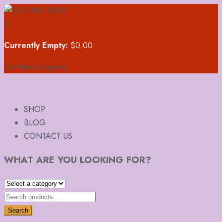
0
Currently Empty:
$
0.00
Continue shopping
SHOP
BLOG
CONTACT US
WHAT ARE YOU LOOKING FOR?
Search