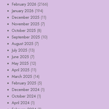
February 2026
(2166)
January 2026
(194)
December 2025
(11)
November 2025
(7)
October 2025
(8)
September 2025
(10)
August 2025
(7)
July 2025
(13)
June 2025
(7)
May 2025
(12)
April 2025
(11)
March 2025
(14)
February 2025
(5)
December 2024
(1)
October 2024
(1)
April 2024
(1)