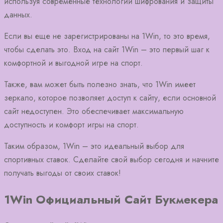
используя современные технологии шифрования и защиты
данных.
Если вы еще не зарегистрированы на 1Win, то это время,
чтобы сделать это. Вход на сайт 1Win – это первый шаг к
комфортной и выгодной игре на спорт.
Также, вам может быть полезно знать, что 1Win имеет
зеркало, которое позволяет доступ к сайту, если основной
сайт недоступен. Это обеспечивает максимальную
доступность и комфорт игры на спорт.
Таким образом, 1Win – это идеальный выбор для
спортивных ставок. Сделайте свой выбор сегодня и начните
получать выгоды от своих ставок!
1Win Официальный Сайт Букмекера