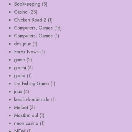
Bookkeeping
(5)
Casino
(25)
Chicken Road 2
(1)
Computers, Games
(16)
Computers::Games
(1)
des jeux
(1)
Forex News
(1)
game
(2)
giochi
(4)
gioco
(1)
Ice Fishing Game
(1)
jeux
(4)
kerstin-koeditz.de
(1)
Melbet
(3)
Mostbet dol
(1)
neon casino
(1)
NEW
(1)