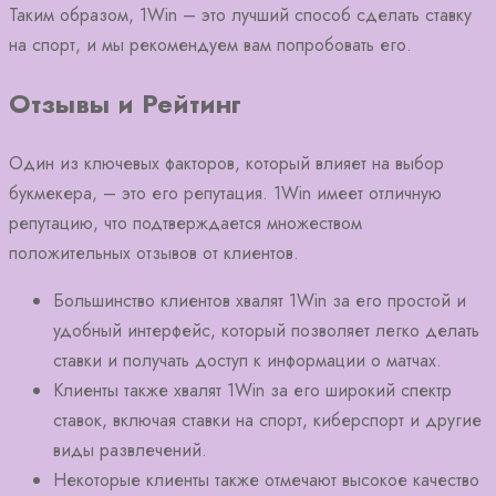
Таким образом, 1Win – это лучший способ сделать ставку
на спорт, и мы рекомендуем вам попробовать его.
Отзывы и Рейтинг
Один из ключевых факторов, который влияет на выбор
букмекера, – это его репутация. 1Win имеет отличную
репутацию, что подтверждается множеством
положительных отзывов от клиентов.
Большинство клиентов хвалят 1Win за его простой и
удобный интерфейс, который позволяет легко делать
ставки и получать доступ к информации о матчах.
Клиенты также хвалят 1Win за его широкий спектр
ставок, включая ставки на спорт, киберспорт и другие
виды развлечений.
Некоторые клиенты также отмечают высокое качество