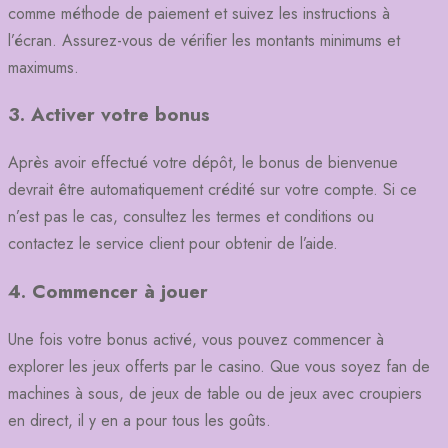
comme méthode de paiement et suivez les instructions à
l’écran. Assurez-vous de vérifier les montants minimums et
maximums.
3. Activer votre bonus
Après avoir effectué votre dépôt, le bonus de bienvenue
devrait être automatiquement crédité sur votre compte. Si ce
n’est pas le cas, consultez les termes et conditions ou
contactez le service client pour obtenir de l’aide.
4. Commencer à jouer
Une fois votre bonus activé, vous pouvez commencer à
explorer les jeux offerts par le casino. Que vous soyez fan de
machines à sous, de jeux de table ou de jeux avec croupiers
en direct, il y en a pour tous les goûts.