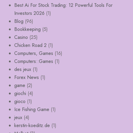
Best Ai For Stock Trading: 12 Powerful Tools For
Investors 2026
(1)
Blog
(96)
Bookkeeping
(5)
Casino
(25)
Chicken Road 2
(1)
Computers, Games
(16)
Computers::Games
(1)
des jeux
(1)
Forex News
(1)
game
(2)
giochi
(4)
gioco
(1)
Ice Fishing Game
(1)
jeux
(4)
kerstin-koeditz.de
(1)