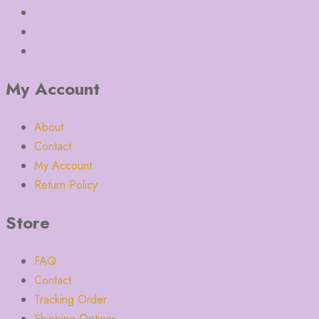
My Account
About
Contact
My Account
Return Policy
Store
FAQ
Contact
Tracking Order
Shipping Options