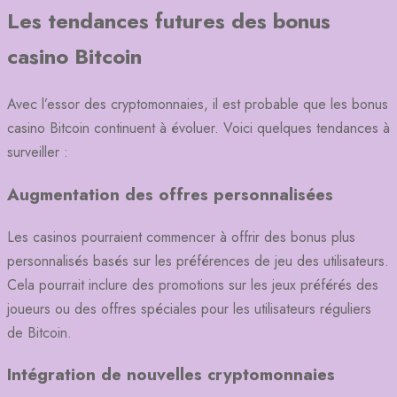
Les tendances futures des bonus
casino Bitcoin
Avec l’essor des cryptomonnaies, il est probable que les bonus
casino Bitcoin continuent à évoluer. Voici quelques tendances à
surveiller :
Augmentation des offres personnalisées
Les casinos pourraient commencer à offrir des bonus plus
personnalisés basés sur les préférences de jeu des utilisateurs.
Cela pourrait inclure des promotions sur les jeux préférés des
joueurs ou des offres spéciales pour les utilisateurs réguliers
de Bitcoin.
Intégration de nouvelles cryptomonnaies