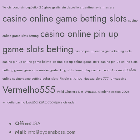
1xslots bono sin depósito
25 giros gratis sin deposito argentina
avia masters
casino online game betting slots
casino
casino online pin up
online game slots betting
game slots betting
casino pin up online game betting slots
casino pin up online game bolivia
casino pin up online game stots
casino pin up online slots
bettimg game
giros coin master grátis
king slots
lowen play casino
neon54 casino Ελλάδα
online casino game betting poker slots
Pistolo επίσημο
riqueza slots 777
Umcassino
Vermelho555
Wild Clusters Slot
Win444
windetta casino 2026
windetta casino Ελλάδα
καλωσόρισμα slotsvader
Office:
USA
Mail:
info@dydensboss.com