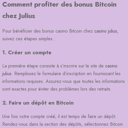
Comment profiter des bonus Bitcoin
chez Julius
Pour bénéficier des bonus casino Bitcoin chez
casino julius
,
suivez ces étapes simples :
1. Créer un compte
La première étape consiste à s’inscrire sur le site de
casino
julius
. Remplissez le formulaire d’inscription en fournissant les
informations requises. Assurez-vous que toutes les informations
sont exactes pour éviter des problèmes lors des retraits.
2. Faire un dépôt en Bitcoin
Une fois votre compte créé, il est temps de faire un dépôt.
Rendez-vous dans la section des dépôts, sélectionnez Bitcoin