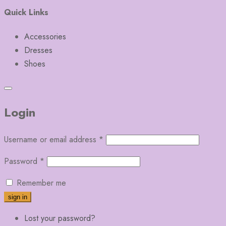
Quick Links
Accessories
Dresses
Shoes
Login
Username or email address
*
Password
*
Remember me
Lost your password?