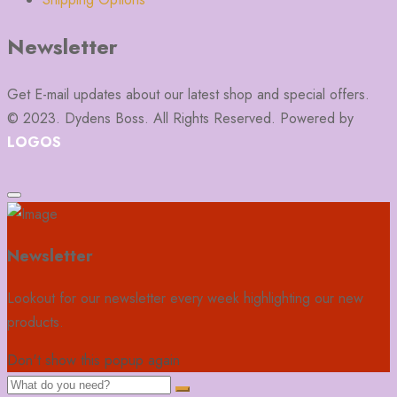
Newsletter
Get E-mail updates about our latest shop and special offers.
© 2023. Dydens Boss. All Rights Reserved. Powered by
LOGOS
Newsletter
Lookout for our newsletter every week highlighting our new
products.
Don't show this popup again