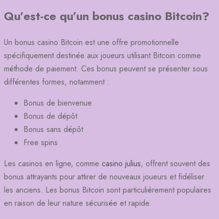
Qu’est-ce qu’un bonus casino Bitcoin?
Un bonus casino Bitcoin est une offre promotionnelle
spécifiquement destinée aux joueurs utilisant Bitcoin comme
méthode de paiement. Ces bonus peuvent se présenter sous
différentes formes, notamment :
Bonus de bienvenue
Bonus de dépôt
Bonus sans dépôt
Free spins
Les casinos en ligne, comme
casino julius
, offrent souvent des
bonus attrayants pour attirer de nouveaux joueurs et fidéliser
les anciens. Les bonus Bitcoin sont particulièrement populaires
en raison de leur nature sécurisée et rapide.