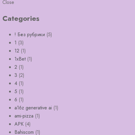
Close
Categories
! Без рубрики
(5)
1
(3)
12
(1)
1xBet
(1)
2
(1)
3
(2)
4
(1)
5
(1)
6
(1)
a16z generative ai
(1)
ami-pizza
(1)
APK
(4)
Bahiscom
(1)