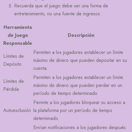
Recuerda que el juego debe ser una forma de
entretenimiento, no una fuente de ingresos.
Herramienta
de Juego
Descripción
Responsable
Permiten a los jugadores establecer un límite
Límites de
máximo de dinero que pueden depositar en su
Depósito
cuenta.
Permiten a los jugadores establecer un límite
Límites de
máximo de dinero que pueden perder en un
Pérdida
período de tiempo determinado.
Permite a los jugadores bloquear su acceso a
Autoexclusión
la plataforma por un período de tiempo
determinado.
Envían notificaciones a los jugadores después