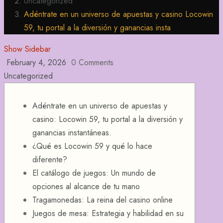
Uncategorized
Adéntrate en un universo de apuestas y casino Locowin
59, tu portal a la diversión y ganancias insta
Show Sidebar
February 4, 2026
0 Comments
Uncategorized
Adéntrate en un universo de apuestas y
casino: Locowin 59, tu portal a la diversión y
ganancias instantáneas.
¿Qué es Locowin 59 y qué lo hace
diferente?
El catálogo de juegos: Un mundo de
opciones al alcance de tu mano
Tragamonedas: La reina del casino online
Juegos de mesa: Estrategia y habilidad en su