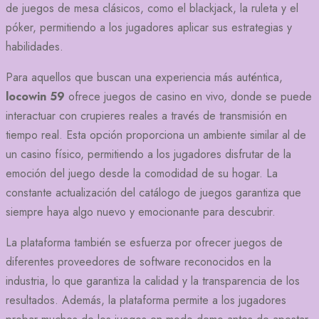
de juegos de mesa clásicos, como el blackjack, la ruleta y el
póker, permitiendo a los jugadores aplicar sus estrategias y
habilidades.
Para aquellos que buscan una experiencia más auténtica,
locowin 59
ofrece juegos de casino en vivo, donde se puede
interactuar con crupieres reales a través de transmisión en
tiempo real. Esta opción proporciona un ambiente similar al de
un casino físico, permitiendo a los jugadores disfrutar de la
emoción del juego desde la comodidad de su hogar. La
constante actualización del catálogo de juegos garantiza que
siempre haya algo nuevo y emocionante para descubrir.
La plataforma también se esfuerza por ofrecer juegos de
diferentes proveedores de software reconocidos en la
industria, lo que garantiza la calidad y la transparencia de los
resultados. Además, la plataforma permite a los jugadores