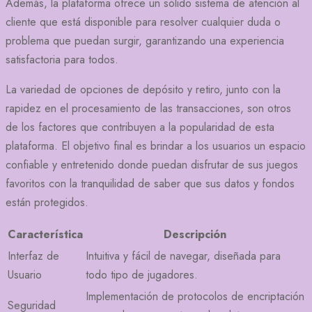
Además, la plataforma ofrece un sólido sistema de atención al
cliente que está disponible para resolver cualquier duda o
problema que puedan surgir, garantizando una experiencia
satisfactoria para todos.
La variedad de opciones de depósito y retiro, junto con la
rapidez en el procesamiento de las transacciones, son otros
de los factores que contribuyen a la popularidad de esta
plataforma. El objetivo final es brindar a los usuarios un espacio
confiable y entretenido donde puedan disfrutar de sus juegos
favoritos con la tranquilidad de saber que sus datos y fondos
están protegidos.
Característica
Descripción
Interfaz de
Intuitiva y fácil de navegar, diseñada para
Usuario
todo tipo de jugadores.
Implementación de protocolos de encriptación
Seguridad