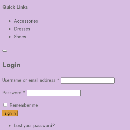
Quick Links
Accessories
Dresses
Shoes
Login
Username or email address
*
Password
*
Remember me
Lost your password?