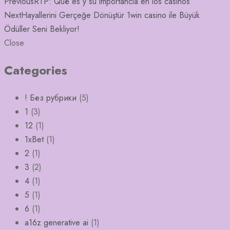
Previous
RTP: Qué es y su importancia en los casinos
Next
Hayallerini Gerçeğe Dönüştür 1win casino ile Büyük
Ödüller Seni Bekliyor!
Close
Categories
! Без рубрики
(5)
1
(3)
12
(1)
1xBet
(1)
2
(1)
3
(2)
4
(1)
5
(1)
6
(1)
a16z generative ai
(1)