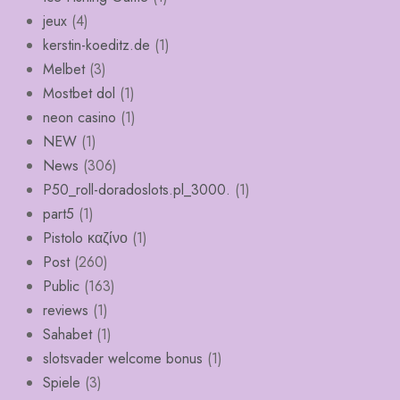
jeux
(4)
kerstin-koeditz.de
(1)
Melbet
(3)
Mostbet dol
(1)
neon casino
(1)
NEW
(1)
News
(306)
P50_roll-doradoslots.pl_3000.
(1)
part5
(1)
Pistolo καζίνο
(1)
Post
(260)
Public
(163)
reviews
(1)
Sahabet
(1)
slotsvader welcome bonus
(1)
Spiele
(3)