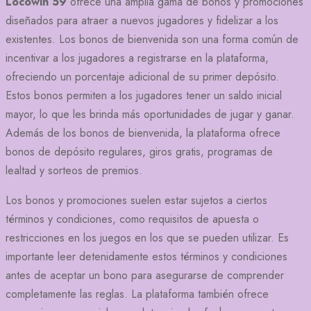
Locowin 59
ofrece una amplia gama de bonos y promociones
diseñados para atraer a nuevos jugadores y fidelizar a los
existentes. Los bonos de bienvenida son una forma común de
incentivar a los jugadores a registrarse en la plataforma,
ofreciendo un porcentaje adicional de su primer depósito.
Estos bonos permiten a los jugadores tener un saldo inicial
mayor, lo que les brinda más oportunidades de jugar y ganar.
Además de los bonos de bienvenida, la plataforma ofrece
bonos de depósito regulares, giros gratis, programas de
lealtad y sorteos de premios.
Los bonos y promociones suelen estar sujetos a ciertos
términos y condiciones, como requisitos de apuesta o
restricciones en los juegos en los que se pueden utilizar. Es
importante leer detenidamente estos términos y condiciones
antes de aceptar un bono para asegurarse de comprender
completamente las reglas. La plataforma también ofrece