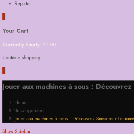
Register
0
Your Cart
Currently Empty:
$
0.00
Continue shopping
0
Jouer aux machines à sous : Découvrez 
Home
Uncategorized
Jouer aux machines à sous : Découvrez Simsinos et maximi
Show Sidebar