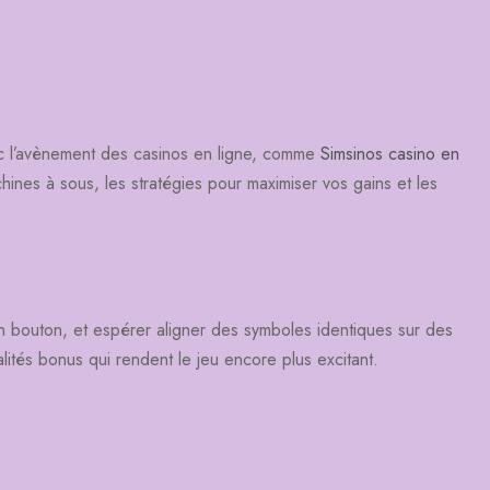
vec l’avènement des casinos en ligne, comme
Simsinos casino en
achines à sous, les stratégies pour maximiser vos gains et les
 un bouton, et espérer aligner des symboles identiques sur des
tés bonus qui rendent le jeu encore plus excitant.