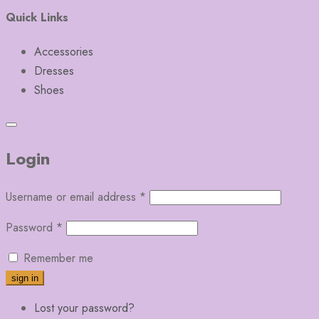
Quick Links
Accessories
Dresses
Shoes
Login
Username or email address
*
Password
*
Remember me
Lost your password?