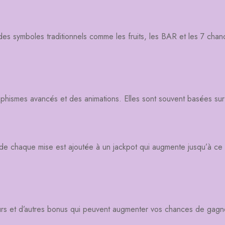
es symboles traditionnels comme les fruits, les BAR et les 7 chanc
aphismes avancés et des animations. Elles sont souvent basées sur
 de chaque mise est ajoutée à un jackpot qui augmente jusqu’à ce 
teurs et d’autres bonus qui peuvent augmenter vos chances de gagn