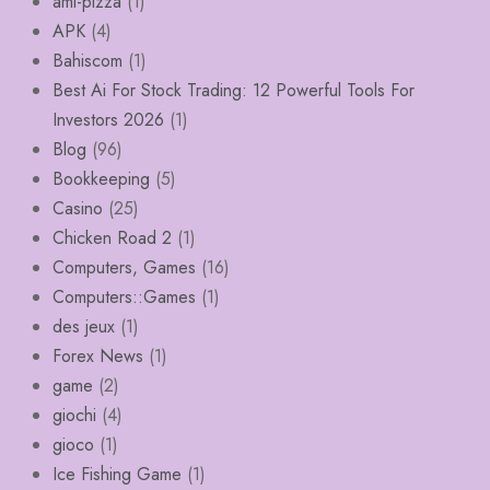
ami-pizza
(1)
APK
(4)
Bahiscom
(1)
Best Ai For Stock Trading: 12 Powerful Tools For
Investors 2026
(1)
Blog
(96)
Bookkeeping
(5)
Casino
(25)
Chicken Road 2
(1)
Computers, Games
(16)
Computers::Games
(1)
des jeux
(1)
Forex News
(1)
game
(2)
giochi
(4)
gioco
(1)
Ice Fishing Game
(1)