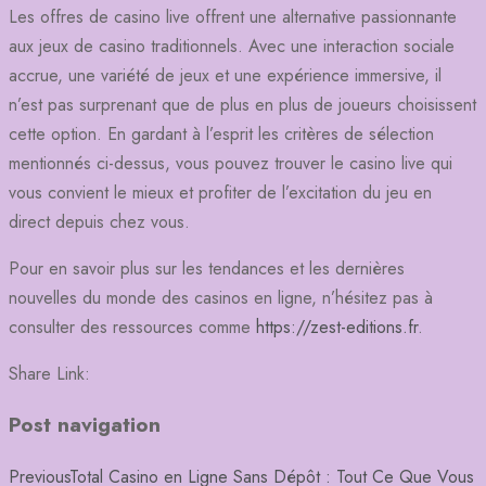
Les offres de casino live offrent une alternative passionnante
aux jeux de casino traditionnels. Avec une interaction sociale
accrue, une variété de jeux et une expérience immersive, il
n’est pas surprenant que de plus en plus de joueurs choisissent
cette option. En gardant à l’esprit les critères de sélection
mentionnés ci-dessus, vous pouvez trouver le casino live qui
vous convient le mieux et profiter de l’excitation du jeu en
direct depuis chez vous.
Pour en savoir plus sur les tendances et les dernières
nouvelles du monde des casinos en ligne, n’hésitez pas à
consulter des ressources comme
https://zest-editions.fr
.
Share Link:
Post navigation
Previous
Total Casino en Ligne Sans Dépôt : Tout Ce Que Vous