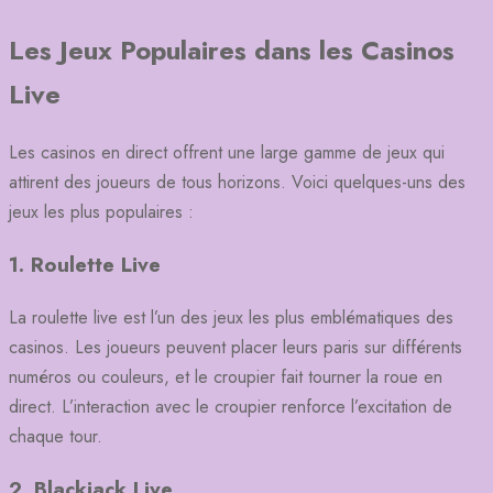
Les Jeux Populaires dans les Casinos
Live
Les casinos en direct offrent une large gamme de jeux qui
attirent des joueurs de tous horizons. Voici quelques-uns des
jeux les plus populaires :
1. Roulette Live
La roulette live est l’un des jeux les plus emblématiques des
casinos. Les joueurs peuvent placer leurs paris sur différents
numéros ou couleurs, et le croupier fait tourner la roue en
direct. L’interaction avec le croupier renforce l’excitation de
chaque tour.
2. Blackjack Live