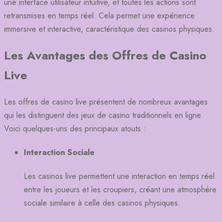
une interface utilisateur intuitive, et toutes les actions sont
retransmises en temps réel. Cela permet une expérience
immersive et interactive, caractéristique des casinos physiques.
Les Avantages des Offres de Casino
Live
Les offres de casino live présentent de nombreux avantages
qui les distinguent des jeux de casino traditionnels en ligne.
Voici quelques-uns des principaux atouts :
Interaction Sociale
Les casinos live permettent une interaction en temps réel
entre les joueurs et les croupiers, créant une atmosphère
sociale similaire à celle des casinos physiques.