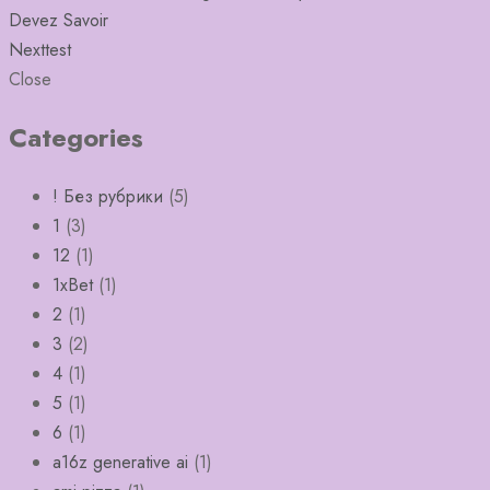
Devez Savoir
Next
test
Close
Categories
! Без рубрики
(5)
1
(3)
12
(1)
1xBet
(1)
2
(1)
3
(2)
4
(1)
5
(1)
6
(1)
a16z generative ai
(1)