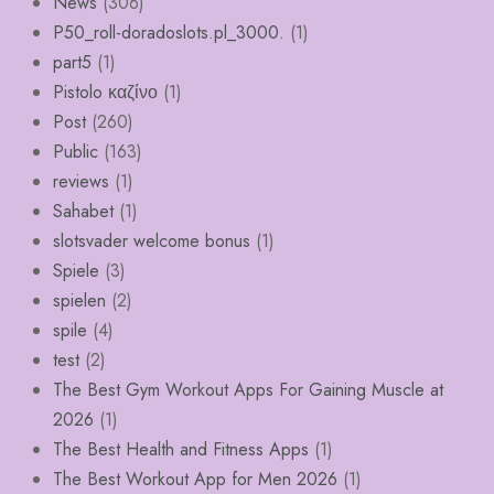
News
(306)
P50_roll-doradoslots.pl_3000.
(1)
part5
(1)
Pistolo καζίνο
(1)
Post
(260)
Public
(163)
reviews
(1)
Sahabet
(1)
slotsvader welcome bonus
(1)
Spiele
(3)
spielen
(2)
spile
(4)
test
(2)
The Best Gym Workout Apps For Gaining Muscle at
2026
(1)
The Best Health and Fitness Apps
(1)
The Best Workout App for Men 2026
(1)