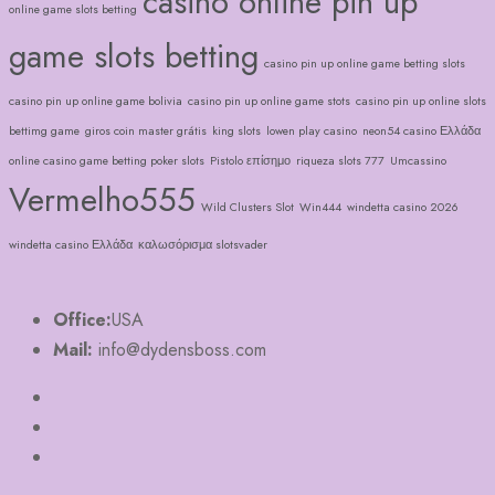
casino online pin up
online game slots betting
game slots betting
casino pin up online game betting slots
casino pin up online game bolivia
casino pin up online game stots
casino pin up online slots
bettimg game
giros coin master grátis
king slots
lowen play casino
neon54 casino Ελλάδα
online casino game betting poker slots
Pistolo επίσημο
riqueza slots 777
Umcassino
Vermelho555
Wild Clusters Slot
Win444
windetta casino 2026
windetta casino Ελλάδα
καλωσόρισμα slotsvader
Office:
USA
Mail:
info@dydensboss.com