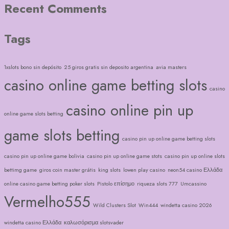
Recent Comments
Tags
1xslots bono sin depósito
25 giros gratis sin deposito argentina
avia masters
casino online game betting slots
casino
casino online pin up
online game slots betting
game slots betting
casino pin up online game betting slots
casino pin up online game bolivia
casino pin up online game stots
casino pin up online slots
bettimg game
giros coin master grátis
king slots
lowen play casino
neon54 casino Ελλάδα
online casino game betting poker slots
Pistolo επίσημο
riqueza slots 777
Umcassino
Vermelho555
Wild Clusters Slot
Win444
windetta casino 2026
windetta casino Ελλάδα
καλωσόρισμα slotsvader