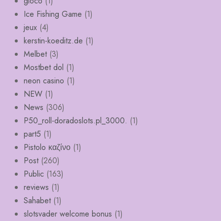
gioco
(1)
Ice Fishing Game
(1)
jeux
(4)
kerstin-koeditz.de
(1)
Melbet
(3)
Mostbet dol
(1)
neon casino
(1)
NEW
(1)
News
(306)
P50_roll-doradoslots.pl_3000.
(1)
part5
(1)
Pistolo καζίνο
(1)
Post
(260)
Public
(163)
reviews
(1)
Sahabet
(1)
slotsvader welcome bonus
(1)