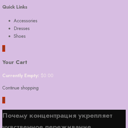
Quick Links
Accessories
Dresses
Shoes
0
Your Cart
Currently Empty:
$
0.00
Continue shopping
0
Почему концентрация укрепляет
чувственное переживание