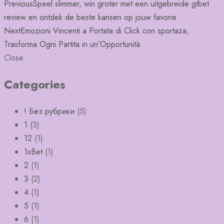
Post
Previous
Speel slimmer, win groter met een uitgebreide gtbet
review en ontdek de beste kansen op jouw favorie
navigation
Next
Emozioni Vincenti a Portata di Click con sportaza,
Trasforma Ogni Partita in un’Opportunità.
Close
Categories
! Без рубрики
(5)
1
(3)
12
(1)
1xBet
(1)
2
(1)
3
(2)
4
(1)
5
(1)
6
(1)