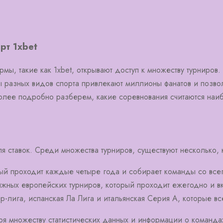
рт 1xbet
рмы, такие как 1xbet, открывают доступ к множеству турниров
ы разных видов спорта привлекают миллионы фанатов и позвол
олее подробно разберем, какие соревнования считаются наи
я ставок. Среди множества турниров, существуют несколько,
ый проходит каждые четыре года и собирает команды со все
жных европейских турниров, который проходит ежегодно и в
лига, испанская Ла Лига и итальянская Серия А, которые вс
 множеству статистических данных и информации о командах,