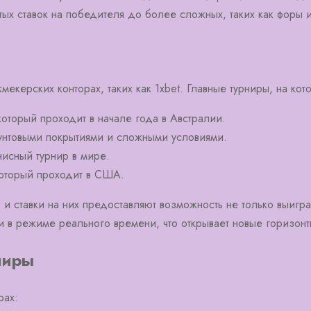
ых ставок на победителя до более сложных, таких как форы и
екерских конторах, таких как 1xbet. Главные турниры, на кот
торый проходит в начале года в Австралии.
унтовыми покрытиями и сложными условиями.
исный турнир в мире.
оторый проходит в США.
и ставки на них предоставляют возможность не только выигра
ки в режиме реального времени, что открывает новые горизонт
ниры
рах: