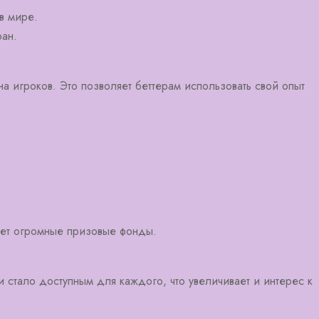
в мире.
ан.
 игроков. Это позволяет беттерам использовать свой опыт
еет огромные призовые фонды.
 стало доступным для каждого, что увеличивает и интерес к