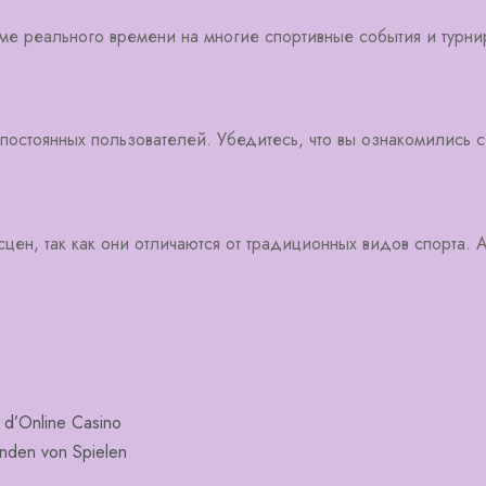
име реального времени на многие спортивные события и турни
постоянных пользователей. Убедитесь, что вы ознакомились с
 сцен, так как они отличаются от традиционных видов спорта
o d’Online Casino
enden von Spielen