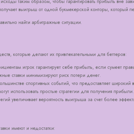
исходы таким образом, чтобы гарантировать прибыль вне зави
лучает выигрыш от одной букмекерской конторы, который пер
авильно найти арбитражные ситуации.
еств, которые делают их привлекательными для беттеров:
циентам игрок гарантирует себе прибыль, если сумеет правил
ные ставки минимизируют риск потери денег.
льшинстве спортивных событий, что предоставляет широкий 
гут использовать простые стратегии для получения прибыли.
гий увеличивает вероятность выигрыша за счет более эффект
авки имеют и недостатки: