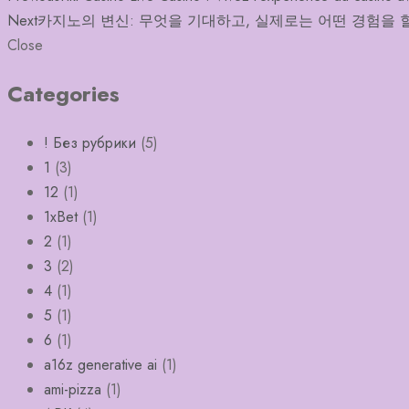
Next
카지노의 변신: 무엇을 기대하고, 실제로는 어떤 경험을 할
Close
Categories
! Без рубрики
(5)
1
(3)
12
(1)
1xBet
(1)
2
(1)
3
(2)
4
(1)
5
(1)
6
(1)
a16z generative ai
(1)
ami-pizza
(1)