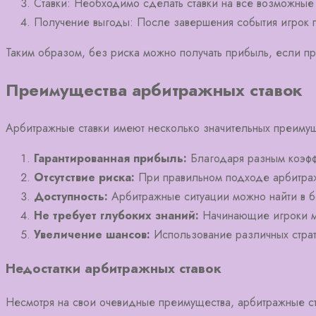
Ставки: Необходимо сделать ставки на все возможные 
Получение выгоды: После завершения события игрок по
Таким образом, без риска можно получать прибыль, если пр
Преимущества арбитражных ставок
Арбитражные ставки имеют несколько значительных преимущ
Гарантированная прибыль:
Благодаря разным коэффи
Отсутствие риска:
При правильном подходе арбитраж
Доступность:
Арбитражные ситуации можно найти в бо
Не требует глубоких знаний:
Начинающие игроки мо
Увеличение шансов:
Использование различных страте
Недостатки арбитражных ставок
Несмотря на свои очевидные преимущества, арбитражные ст