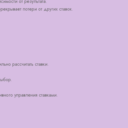
симости от результата.
екрывает потери от других ставок.
ьно рассчитать ставки.
выбор.
ивного управления ставками.