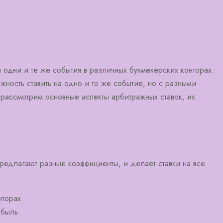
 одни и те же события в различных букмекерских конторах.
жность ставить на одно и то же событие, но с разными
ы рассмотрим основные аспекты арбитражных ставок, их
редлагают разные коэффициенты, и делает ставки на все
нторах.
ибыль.