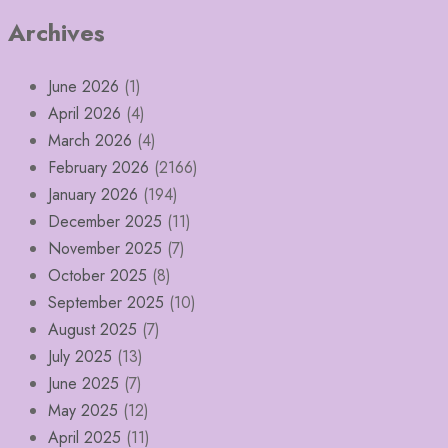
Archives
June 2026
(1)
April 2026
(4)
March 2026
(4)
February 2026
(2166)
January 2026
(194)
December 2025
(11)
November 2025
(7)
October 2025
(8)
September 2025
(10)
August 2025
(7)
July 2025
(13)
June 2025
(7)
May 2025
(12)
April 2025
(11)