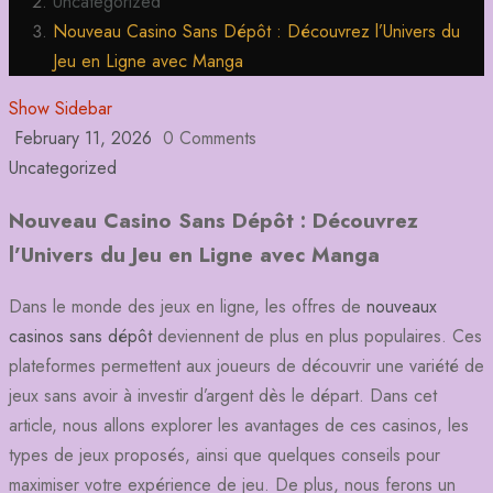
Uncategorized
Nouveau Casino Sans Dépôt : Découvrez l’Univers du
Jeu en Ligne avec Manga
Show Sidebar
February 11, 2026
0 Comments
Uncategorized
Nouveau Casino Sans Dépôt : Découvrez
l’Univers du Jeu en Ligne avec Manga
Dans le monde des jeux en ligne, les offres de
nouveaux
casinos sans dépôt
deviennent de plus en plus populaires. Ces
plateformes permettent aux joueurs de découvrir une variété de
jeux sans avoir à investir d’argent dès le départ. Dans cet
article, nous allons explorer les avantages de ces casinos, les
types de jeux proposés, ainsi que quelques conseils pour
maximiser votre expérience de jeu. De plus, nous ferons un