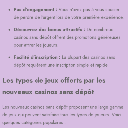
Pas d’engagement :
Vous n’avez pas à vous soucier
de perdre de l’argent lors de votre première expérience.
Découvrez des bonus attractifs :
De nombreux
casinos sans dépôt offrent des promotions généreuses
pour attirer les joueurs.
Facilité d’inscription :
La plupart des casinos sans
dépôt requièrent une inscription simple et rapide.
Les types de jeux offerts par les
nouveaux casinos sans dépôt
Les nouveaux casinos sans dépôt proposent une large gamme
de jeux qui peuvent satisfaire tous les types de joueurs. Voici
quelques catégories populaires :