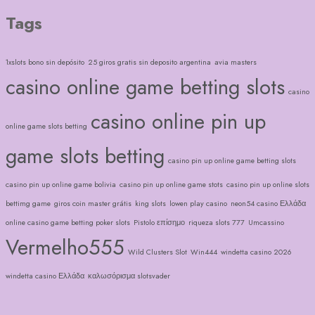
Tags
1xslots bono sin depósito
25 giros gratis sin deposito argentina
avia masters
casino online game betting slots
casino
casino online pin up
online game slots betting
game slots betting
casino pin up online game betting slots
casino pin up online game bolivia
casino pin up online game stots
casino pin up online slots
bettimg game
giros coin master grátis
king slots
lowen play casino
neon54 casino Ελλάδα
online casino game betting poker slots
Pistolo επίσημο
riqueza slots 777
Umcassino
Vermelho555
Wild Clusters Slot
Win444
windetta casino 2026
windetta casino Ελλάδα
καλωσόρισμα slotsvader