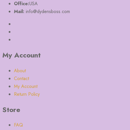
Office:
USA
Mail:
info@dydensboss.com
My Account
About
Contact
My Account
Return Policy
Store
FAQ