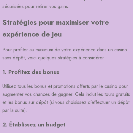
sécurisées pour retirer vos gains.
Stratégies pour maximiser votre
expérience de jeu
Pour profiter au maximum de votre expérience dans un casino
sans dépôt, voici quelques stratégies à considérer :
1. Profitez des bonus
Utilisez tous les bonus et promotions offerts par le casino pour
augmenter vos chances de gagner. Cela inclut les tours gratuits
et les bonus sur dépôt (si vous choisissez d’effectuer un dépôt
par la suite).
2. Établissez un budget