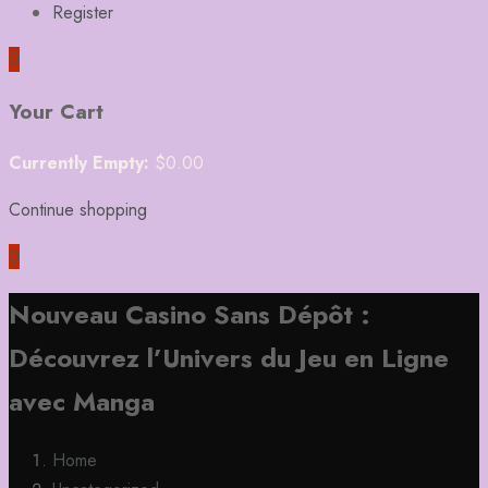
Register
0
Your Cart
Currently Empty:
$
0.00
Continue shopping
0
Nouveau Casino Sans Dépôt :
Découvrez l’Univers du Jeu en Ligne
avec Manga
Home