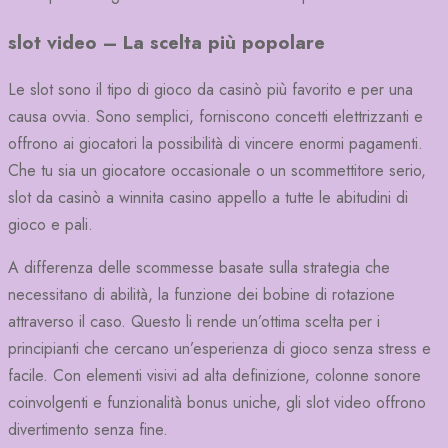
slot video – La scelta più popolare
Le slot sono il tipo di gioco da casinò più favorito e per una
causa ovvia. Sono semplici, forniscono concetti elettrizzanti e
offrono ai giocatori la possibilità di vincere enormi pagamenti.
Che tu sia un giocatore occasionale o un scommettitore serio,
slot da casinò a winnita casino appello a tutte le abitudini di
gioco e pali.
A differenza delle scommesse basate sulla strategia che
necessitano di abilità, la funzione dei bobine di rotazione
attraverso il caso. Questo li rende un’ottima scelta per i
principianti che cercano un’esperienza di gioco senza stress e
facile. Con elementi visivi ad alta definizione, colonne sonore
coinvolgenti e funzionalità bonus uniche, gli slot video offrono
divertimento senza fine.