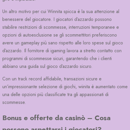
Un altro motivo per cui Winnita spicca è la sua attenzione al
benessere del giocatore. I giocatori d’azzardo possono
stabilire restrizioni di scommesse, interruzioni temporanee e
opzioni di autoesclusione se gli scommettitori preferiscono
avere un gameplay più sano rispetto alle loro spese sul gioco
d’azzardo. Il fornitore di igaming lavora a stretto contatto con
programmi di scommesse sicuri, garantendo che i clienti
abbiano una guida sul gioco d’azzardo sicuro.
Con un track record affidabile, transazioni sicure e
un’impressionante selezione di giochi, wiinita è aumentato come
una delle opzioni più classificate tra gli appassionati di
scommesse.
Bonus e offerte da casinò – Cosa
possono aspettarsi i giocatori?