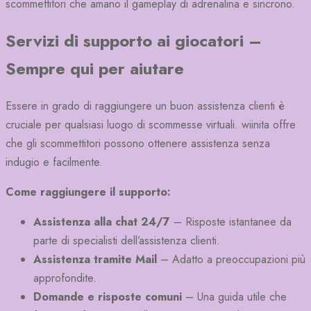
scommettitori che amano il gameplay di adrenalina e sincrono.
Servizi di supporto ai giocatori –
Sempre qui per aiutare
Essere in grado di raggiungere un buon assistenza clienti è
cruciale per qualsiasi luogo di scommesse virtuali. wiinita offre
che gli scommettitori possono ottenere assistenza senza
indugio e facilmente.
Come raggiungere il supporto:
Assistenza alla chat 24/7
– Risposte istantanee da
parte di specialisti dell’assistenza clienti.
Assistenza tramite Mail
– Adatto a preoccupazioni più
approfondite.
Domande e risposte comuni
– Una guida utile che