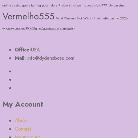
online casino game betting poker slots
Pistolo επίσημο
riqueza slots 777
Umcassino
Vermelho555
Wild Clusters Slot
Win444
windetta casino 2026
windetta casino Ελλάδα
καλωσόρισμα slotsvader
Office:
USA
Mail:
info@dydensboss.com
My Account
About
Contact
My Account