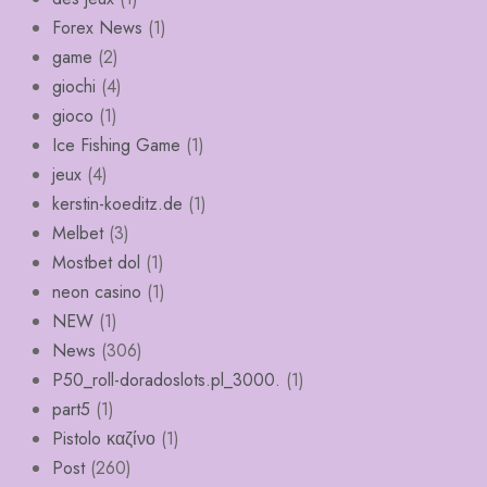
Forex News
(1)
game
(2)
giochi
(4)
gioco
(1)
Ice Fishing Game
(1)
jeux
(4)
kerstin-koeditz.de
(1)
Melbet
(3)
Mostbet dol
(1)
neon casino
(1)
NEW
(1)
News
(306)
P50_roll-doradoslots.pl_3000.
(1)
part5
(1)
Pistolo καζίνο
(1)
Post
(260)