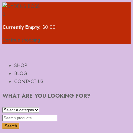
0
Currently Empty:
$
0.00
Continue shopping
SHOP
BLOG
CONTACT US
WHAT ARE YOU LOOKING FOR?
Search