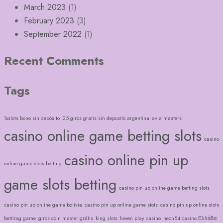
March 2023
(1)
February 2023
(3)
September 2022
(1)
Recent Comments
Tags
1xslots bono sin depósito
25 giros gratis sin deposito argentina
avia masters
casino online game betting slots
casino
casino online pin up
online game slots betting
game slots betting
casino pin up online game betting slots
casino pin up online game bolivia
casino pin up online game stots
casino pin up online slots
bettimg game
giros coin master grátis
king slots
lowen play casino
neon54 casino Ελλάδα