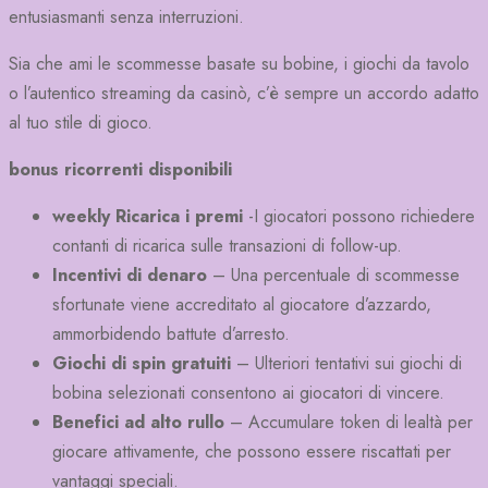
entusiasmanti senza interruzioni.
Sia che ami le scommesse basate su bobine, i giochi da tavolo
o l’autentico streaming da casinò, c’è sempre un accordo adatto
al tuo stile di gioco.
bonus ricorrenti disponibili
weekly Ricarica i premi
-I giocatori possono richiedere
contanti di ricarica sulle transazioni di follow-up.
Incentivi di denaro
– Una percentuale di scommesse
sfortunate viene accreditato al giocatore d’azzardo,
ammorbidendo battute d’arresto.
Giochi di spin gratuiti
– Ulteriori tentativi sui giochi di
bobina selezionati consentono ai giocatori di vincere.
Benefici ad alto rullo
– Accumulare token di lealtà per
giocare attivamente, che possono essere riscattati per
vantaggi speciali.