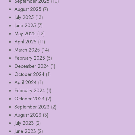
September 2025
(10)
August 2025
(7)
July 2025
(13)
June 2025
(7)
May 2025
(12)
April 2025
(11)
March 2025
(14)
February 2025
(5)
December 2024
(1)
October 2024
(1)
April 2024
(1)
February 2024
(1)
October 2023
(2)
September 2023
(2)
August 2023
(3)
July 2023
(2)
June 2023
(2)