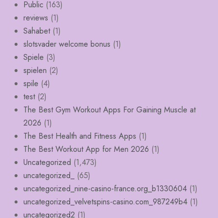
Public
(163)
reviews
(1)
Sahabet
(1)
slotsvader welcome bonus
(1)
Spiele
(3)
spielen
(2)
spile
(4)
test
(2)
The Best Gym Workout Apps For Gaining Muscle at
2026
(1)
The Best Health and Fitness Apps
(1)
The Best Workout App for Men 2026
(1)
Uncategorized
(1,473)
uncategorized_
(65)
uncategorized_nine-casino-france.org_b1330604
(1)
uncategorized_velvetspins-casino.com_987249b4
(1)
uncategorized2
(1)