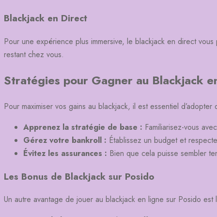
Blackjack en Direct
Pour une expérience plus immersive, le blackjack en direct vous
restant chez vous.
Stratégies pour Gagner au Blackjack e
Pour maximiser vos gains au blackjack, il est essentiel d’adopte
Apprenez la stratégie de base :
Familiarisez-vous avec
Gérez votre bankroll :
Établissez un budget et respectez
Évitez les assurances :
Bien que cela puisse sembler ten
Les Bonus de Blackjack sur Posido
Un autre avantage de jouer au blackjack en ligne sur Posido est 