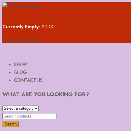
0
Currently Empty:
$
0.00
Continue shopping
SHOP
BLOG
CONTACT US
WHAT ARE YOU LOOKING FOR?
Search