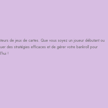
amateurs de jeux de cartes. Que vous soyez un joueur débutant ou
uer des stratégies efficaces et de gérer votre bankroll pour
’hui !