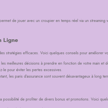
 permet de jouer avec un croupier en temps réel via un streaming 
n Ligne
r des stratégies efficaces. Voici quelques conseils pour améliorer 
 les meilleures décisions à prendre en fonction de votre main et d
-le pour éviter les pertes excessives.
tant, les paris d’assurance sont souvent désavantageux à long ter
la possibilité de profiter de divers bonus et promotions. Voici qu