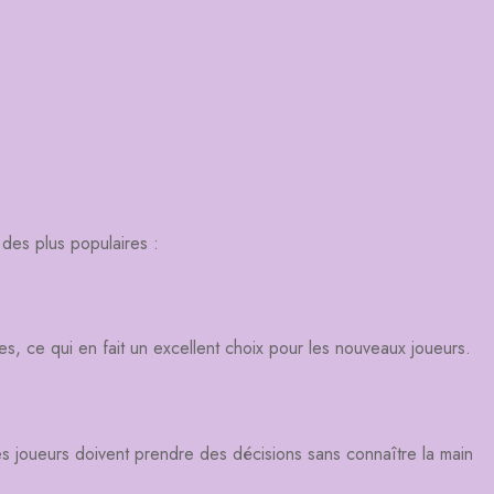
des plus populaires :
les, ce qui en fait un excellent choix pour les nouveaux joueurs.
les joueurs doivent prendre des décisions sans connaître la main