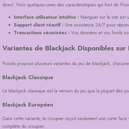
direct. Voici quelques-unes des caractéristiques qui font de Pos
Interface utilisateur intuitive :
Naviguer sur le site est 
Support client réactif :
Une assistance 24/7 pour répond
Transactions sécurisées :
Vos données et vos fonds son
Variantes de Blackjack Disponibles sur
Posido propose plusieurs variantes du jeu de blackjack, chacune
Blackjack Classique
Le blackjack classique est la version du jeu que la plupart des jo
Blackjack Européen
Dans cette variante, le croupier reçoit seulement une carte face 
complète du croupier.