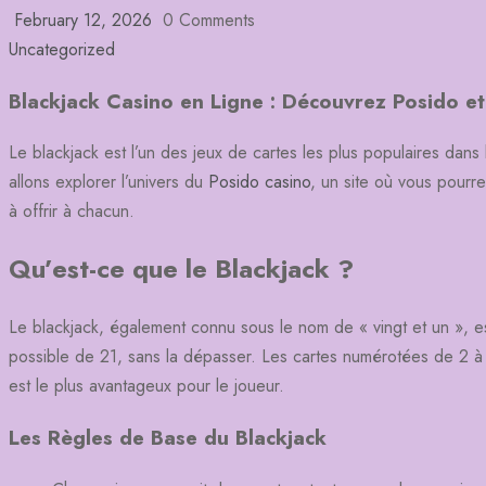
February 12, 2026
0 Comments
Uncategorized
Blackjack Casino en Ligne : Découvrez Posido e
Le blackjack est l’un des jeux de cartes les plus populaires dans
allons explorer l’univers du
Posido casino
, un site où vous pourr
à offrir à chacun.
Qu’est-ce que le Blackjack ?
Le blackjack, également connu sous le nom de « vingt et un », es
possible de 21, sans la dépasser. Les cartes numérotées de 2 à 10
est le plus avantageux pour le joueur.
Les Règles de Base du Blackjack