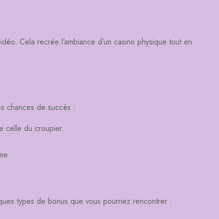
vidéo. Cela recrée l’ambiance d’un casino physique tout en
vos chances de succès :
e celle du croupier.
me.
elques types de bonus que vous pourriez rencontrer :