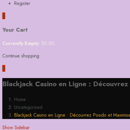
Register
0
Your Cart
Currently Empty:
$
0.00
Continue shopping
0
Blackjack Casino en Ligne : Découvrez
Home
Uncategorized
Blackjack Casino en Ligne : Découvrez Posido et Maximis
Show Sidebar