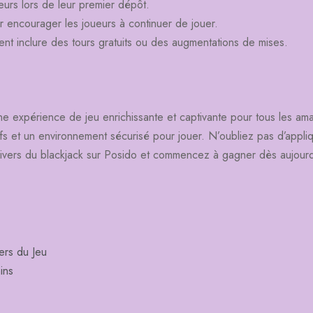
urs lors de leur premier dépôt.
 encourager les joueurs à continuer de jouer.
nt inclure des tours gratuits ou des augmentations de mises.
e une expérience de jeu enrichissante et captivante pour tous les 
ifs et un environnement sécurisé pour jouer. N’oubliez pas d’appliq
nivers du blackjack sur Posido et commencez à gagner dès aujourd
ers du Jeu
ins