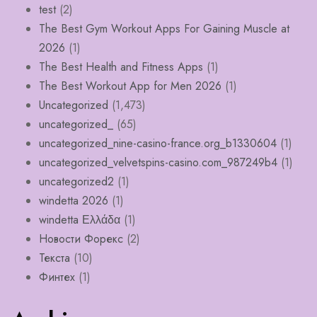
test
(2)
The Best Gym Workout Apps For Gaining Muscle at
2026
(1)
The Best Health and Fitness Apps
(1)
The Best Workout App for Men 2026
(1)
Uncategorized
(1,473)
uncategorized_
(65)
uncategorized_nine-casino-france.org_b1330604
(1)
uncategorized_velvetspins-casino.com_987249b4
(1)
uncategorized2
(1)
windetta 2026
(1)
windetta Ελλάδα
(1)
Новости Форекс
(2)
Текста
(10)
Финтех
(1)