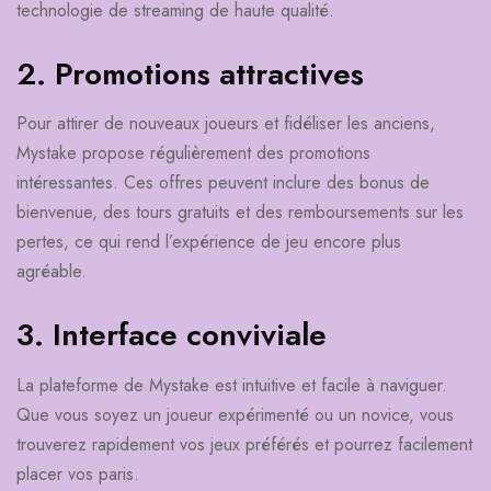
technologie de streaming de haute qualité.
2. Promotions attractives
Pour attirer de nouveaux joueurs et fidéliser les anciens,
Mystake propose régulièrement des promotions
intéressantes. Ces offres peuvent inclure des bonus de
bienvenue, des tours gratuits et des remboursements sur les
pertes, ce qui rend l’expérience de jeu encore plus
agréable.
3. Interface conviviale
La plateforme de Mystake est intuitive et facile à naviguer.
Que vous soyez un joueur expérimenté ou un novice, vous
trouverez rapidement vos jeux préférés et pourrez facilement
placer vos paris.