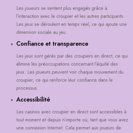
Les joueurs se sentent plus engagés grâce à
l’interaction avec le croupier et les autres participants.
Les jeux se déroulent en temps réel, ce qui ajoute une
dimension sociale au jeu.
Confiance et transparence
Les jeux sont gérés par des croupiers en direct, ce qui
élimine les préoccupations concernant l’équité des
jeux. Les joueurs peuvent voir chaque mouvement du
croupier, ce qui renforce leur confiance dans le
processus.
Accessibilité
Les casinos avec croupier en direct sont accessibles à
tout moment et depuis n’importe où, tant que vous avez
une connexion Internet. Cela permet aux joueurs de