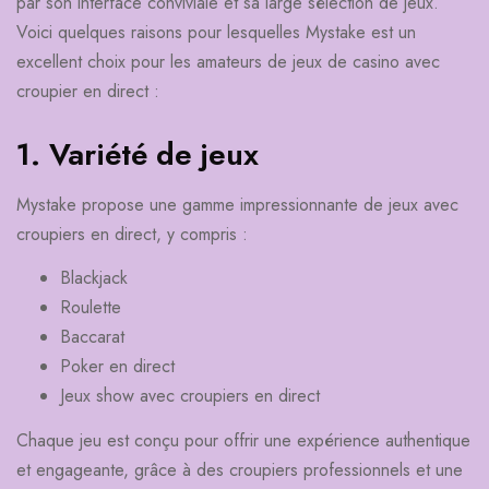
par son interface conviviale et sa large sélection de jeux.
Voici quelques raisons pour lesquelles Mystake est un
excellent choix pour les amateurs de jeux de casino avec
croupier en direct :
1. Variété de jeux
Mystake propose une gamme impressionnante de jeux avec
croupiers en direct, y compris :
Blackjack
Roulette
Baccarat
Poker en direct
Jeux show avec croupiers en direct
Chaque jeu est conçu pour offrir une expérience authentique
et engageante, grâce à des croupiers professionnels et une