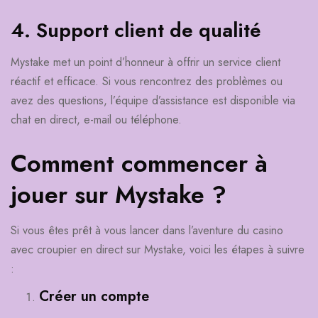
4. Support client de qualité
Mystake met un point d’honneur à offrir un service client
réactif et efficace. Si vous rencontrez des problèmes ou
avez des questions, l’équipe d’assistance est disponible via
chat en direct, e-mail ou téléphone.
Comment commencer à
jouer sur Mystake ?
Si vous êtes prêt à vous lancer dans l’aventure du casino
avec croupier en direct sur Mystake, voici les étapes à suivre
:
Créer un compte