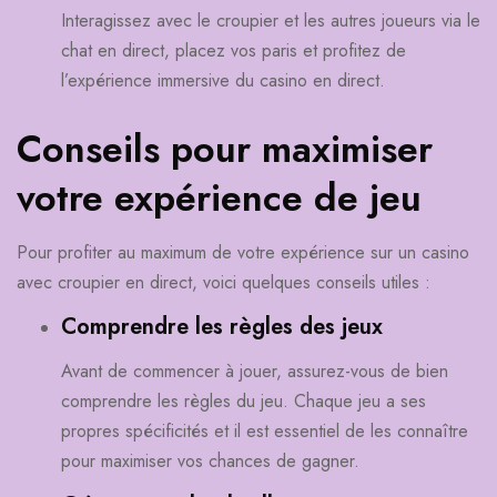
Interagissez avec le croupier et les autres joueurs via le
chat en direct, placez vos paris et profitez de
l’expérience immersive du casino en direct.
Conseils pour maximiser
votre expérience de jeu
Pour profiter au maximum de votre expérience sur un casino
avec croupier en direct, voici quelques conseils utiles :
Comprendre les règles des jeux
Avant de commencer à jouer, assurez-vous de bien
comprendre les règles du jeu. Chaque jeu a ses
propres spécificités et il est essentiel de les connaître
pour maximiser vos chances de gagner.