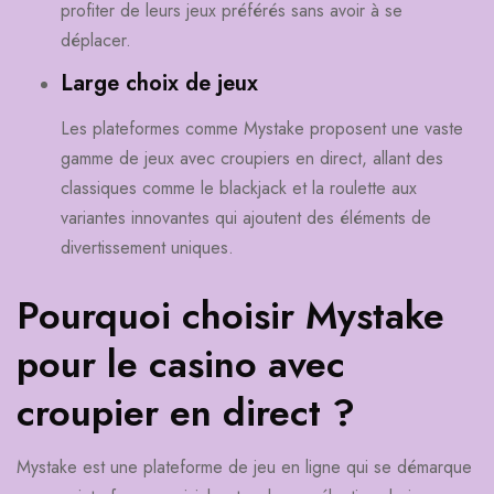
profiter de leurs jeux préférés sans avoir à se
déplacer.
Large choix de jeux
Les plateformes comme Mystake proposent une vaste
gamme de jeux avec croupiers en direct, allant des
classiques comme le blackjack et la roulette aux
variantes innovantes qui ajoutent des éléments de
divertissement uniques.
Pourquoi choisir Mystake
pour le casino avec
croupier en direct ?
Mystake est une plateforme de jeu en ligne qui se démarque