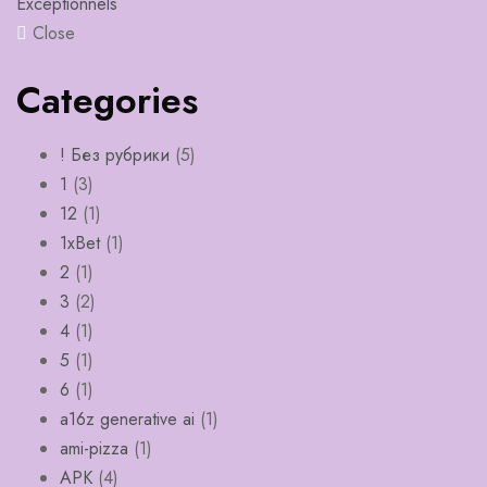
Exceptionnels
Close
Categories
! Без рубрики
(5)
1
(3)
12
(1)
1xBet
(1)
2
(1)
3
(2)
4
(1)
5
(1)
6
(1)
a16z generative ai
(1)
ami-pizza
(1)
APK
(4)