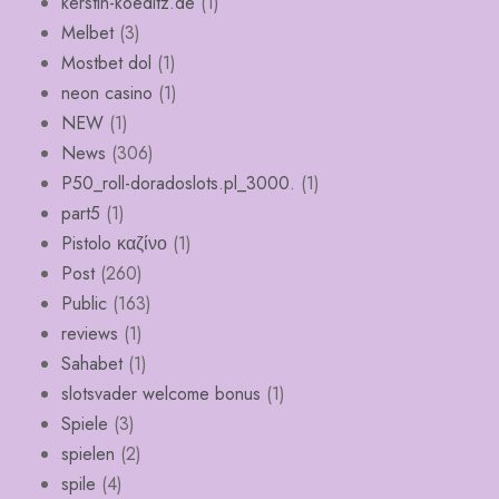
kerstin-koeditz.de
(1)
Melbet
(3)
Mostbet dol
(1)
neon casino
(1)
NEW
(1)
News
(306)
P50_roll-doradoslots.pl_3000.
(1)
part5
(1)
Pistolo καζίνο
(1)
Post
(260)
Public
(163)
reviews
(1)
Sahabet
(1)
slotsvader welcome bonus
(1)
Spiele
(3)
spielen
(2)
spile
(4)