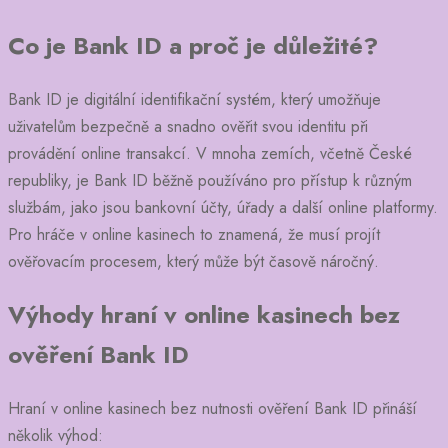
Co je Bank ID a proč je důležité?
Bank ID je digitální identifikační systém, který umožňuje
uživatelům bezpečně a snadno ověřit svou identitu při
provádění online transakcí. V mnoha zemích, včetně České
republiky, je Bank ID běžně používáno pro přístup k různým
službám, jako jsou bankovní účty, úřady a další online platformy.
Pro hráče v online kasinech to znamená, že musí projít
ověřovacím procesem, který může být časově náročný.
Výhody hraní v online kasinech bez
ověření Bank ID
Hraní v online kasinech bez nutnosti ověření Bank ID přináší
několik výhod: