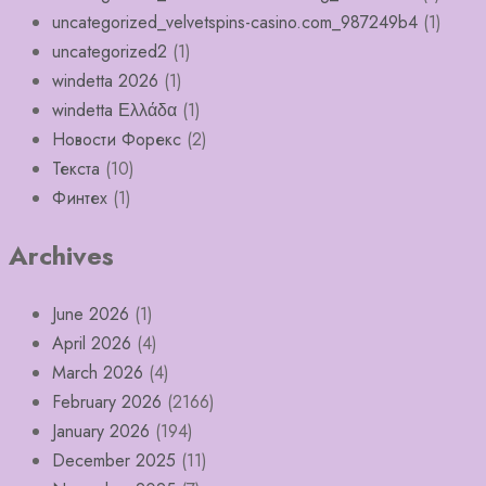
uncategorized_velvetspins-casino.com_987249b4
(1)
uncategorized2
(1)
windetta 2026
(1)
windetta Ελλάδα
(1)
Новости Форекс
(2)
Текста
(10)
Финтех
(1)
Archives
June 2026
(1)
April 2026
(4)
March 2026
(4)
February 2026
(2166)
January 2026
(194)
December 2025
(11)