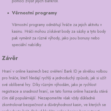
pomoci zvýšit jejich bankroll.
Věrnostní programy
Věrnostní programy odměňují hráče za jejich aktivitu v
kasinu. Hráči mohou získávat body za sázky a tyto body
pak vyměnit za různé výhody, jako jsou bonusy nebo
speciální nabídky.
Závěr
Hraní v online kasinech bez ověření Bank ID je skvělou volbou
pro hráče, kteří hledají rychlý a jednoduchý způsob, jak si užít
své oblíbené hry. Díky různým výhodám, jako je rychlost
registrace a snadnost hraní, se tato forma online hazardu stává
čím dál populárnější. Nezapomeňte však vždy důkladně
zkontrolovat bezpečnost a důvěryhodnost kasin, ve kterých se