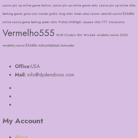
casino pin up online game bolivia
casino pin up online game stots
casino pin up online slots
bettimg game
giros coin master grátis
king slots
lowen play casino
neon54 casino Ελλάδα
online casino game betting poker slots
Pistolo επίσημο
riqueza slots 777
Umcassino
Vermelho555
Wild Clusters Slot
Win444
windetta casino 2026
windetta casino Ελλάδα
καλωσόρισμα slotsvader
Office:
USA
Mail:
info@dydensboss.com
My Account
About