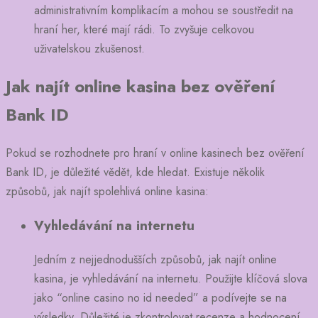
administrativním komplikacím a mohou se soustředit na
hraní her, které mají rádi. To zvyšuje celkovou
uživatelskou zkušenost.
Jak najít online kasina bez ověření
Bank ID
Pokud se rozhodnete pro hraní v online kasinech bez ověření
Bank ID, je důležité vědět, kde hledat. Existuje několik
způsobů, jak najít spolehlivá online kasina:
Vyhledávání na internetu
Jedním z nejjednodušších způsobů, jak najít online
kasina, je vyhledávání na internetu. Použijte klíčová slova
jako “online casino no id needed” a podívejte se na
výsledky. Důležité je zkontrolovat recenze a hodnocení