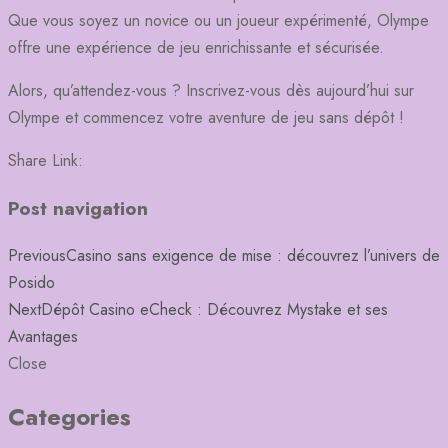
Que vous soyez un novice ou un joueur expérimenté, Olympe
offre une expérience de jeu enrichissante et sécurisée.
Alors, qu’attendez-vous ? Inscrivez-vous dès aujourd’hui sur
Olympe et commencez votre aventure de jeu sans dépôt !
Share Link:
Post navigation
Previous
Casino sans exigence de mise : découvrez l’univers de
Posido
Next
Dépôt Casino eCheck : Découvrez Mystake et ses
Avantages
Close
Categories