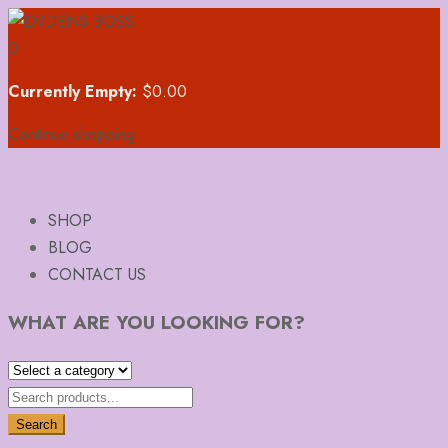
0
Currently Empty:
$
0.00
Continue shopping
SHOP
BLOG
CONTACT US
WHAT ARE YOU LOOKING FOR?
Search