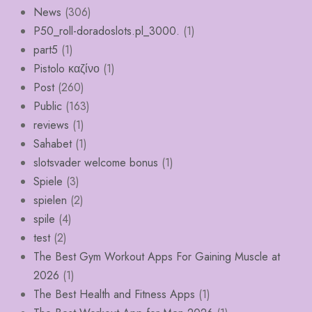
News
(306)
P50_roll-doradoslots.pl_3000.
(1)
part5
(1)
Pistolo καζίνο
(1)
Post
(260)
Public
(163)
reviews
(1)
Sahabet
(1)
slotsvader welcome bonus
(1)
Spiele
(3)
spielen
(2)
spile
(4)
test
(2)
The Best Gym Workout Apps For Gaining Muscle at
2026
(1)
The Best Health and Fitness Apps
(1)