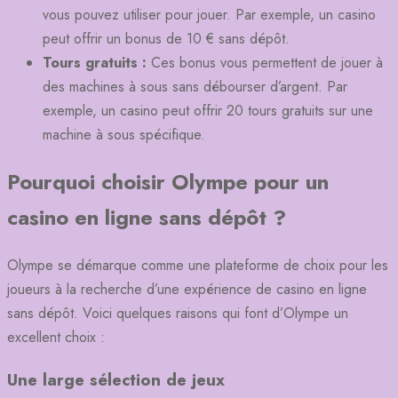
vous pouvez utiliser pour jouer. Par exemple, un casino
peut offrir un bonus de 10 € sans dépôt.
Tours gratuits :
Ces bonus vous permettent de jouer à
des machines à sous sans débourser d’argent. Par
exemple, un casino peut offrir 20 tours gratuits sur une
machine à sous spécifique.
Pourquoi choisir Olympe pour un
casino en ligne sans dépôt ?
Olympe se démarque comme une plateforme de choix pour les
joueurs à la recherche d’une expérience de casino en ligne
sans dépôt. Voici quelques raisons qui font d’Olympe un
excellent choix :
Une large sélection de jeux