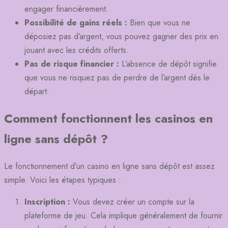
engager financièrement.
Possibilité de gains réels :
Bien que vous ne
déposiez pas d’argent, vous pouvez gagner des prix en
jouant avec les crédits offerts.
Pas de risque financier :
L’absence de dépôt signifie
que vous ne risquez pas de perdre de l’argent dès le
départ.
Comment fonctionnent les casinos en
ligne sans dépôt ?
Le fonctionnement d’un casino en ligne sans dépôt est assez
simple. Voici les étapes typiques :
Inscription :
Vous devez créer un compte sur la
plateforme de jeu. Cela implique généralement de fournir