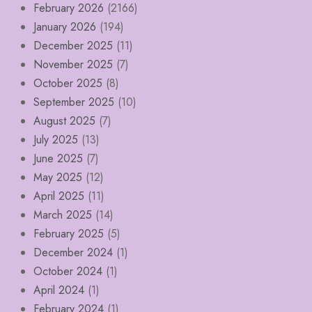
February 2026
(2166)
January 2026
(194)
December 2025
(11)
November 2025
(7)
October 2025
(8)
September 2025
(10)
August 2025
(7)
July 2025
(13)
June 2025
(7)
May 2025
(12)
April 2025
(11)
March 2025
(14)
February 2025
(5)
December 2024
(1)
October 2024
(1)
April 2024
(1)
February 2024
(1)