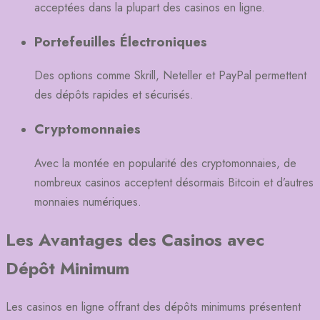
acceptées dans la plupart des casinos en ligne.
Portefeuilles Électroniques
Des options comme Skrill, Neteller et PayPal permettent
des dépôts rapides et sécurisés.
Cryptomonnaies
Avec la montée en popularité des cryptomonnaies, de
nombreux casinos acceptent désormais Bitcoin et d’autres
monnaies numériques.
Les Avantages des Casinos avec
Dépôt Minimum
Les casinos en ligne offrant des dépôts minimums présentent