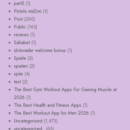
part5
(1)
Pistolo καζίνο
(1)
Post
(260)
Public
(163)
reviews
(1)
Sahabet
(1)
slotsvader welcome bonus
(1)
Spiele
(3)
spielen
(2)
spile
(4)
test
(2)
The Best Gym Workout Apps For Gaining Muscle at
2026
(1)
The Best Health and Fitness Apps
(1)
The Best Workout App for Men 2026
(1)
Uncategorized
(1,473)
uncategorized_
(65)