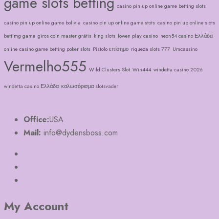
game slots betting
casino pin up online game betting slots
casino pin up online game bolivia
casino pin up online game stots
casino pin up online slots
bettimg game
giros coin master grátis
king slots
lowen play casino
neon54 casino Ελλάδα
online casino game betting poker slots
Pistolo επίσημο
riqueza slots 777
Umcassino
Vermelho555
Wild Clusters Slot
Win444
windetta casino 2026
windetta casino Ελλάδα
καλωσόρισμα slotsvader
Office:
USA
Mail:
info@dydensboss.com
My Account