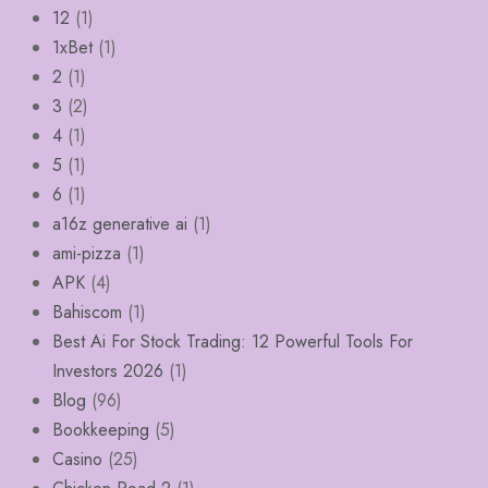
12
(1)
1xBet
(1)
2
(1)
3
(2)
4
(1)
5
(1)
6
(1)
a16z generative ai
(1)
ami-pizza
(1)
APK
(4)
Bahiscom
(1)
Best Ai For Stock Trading: 12 Powerful Tools For
Investors 2026
(1)
Blog
(96)
Bookkeeping
(5)
Casino
(25)