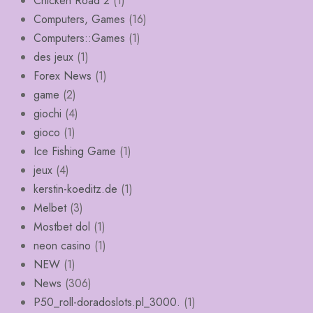
Chicken Road 2
(1)
Computers, Games
(16)
Computers::Games
(1)
des jeux
(1)
Forex News
(1)
game
(2)
giochi
(4)
gioco
(1)
Ice Fishing Game
(1)
jeux
(4)
kerstin-koeditz.de
(1)
Melbet
(3)
Mostbet dol
(1)
neon casino
(1)
NEW
(1)
News
(306)
P50_roll-doradoslots.pl_3000.
(1)