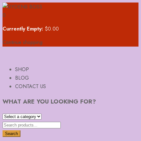
0
Currently Empty:
$
0.00
Continue shopping
SHOP
BLOG
CONTACT US
WHAT ARE YOU LOOKING FOR?
Search