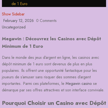
de 1 Euro
Show Sidebar
February 12, 2026
0 Comments
Uncategorized
Megawin : Découvrez les Casinos avec Dépôt
Minimum de 1 Euro
Dans le monde des jeux d’argent en ligne, les casinos avec
dépôt minimum de 1 euro sont devenus de plus en plus
populaires. Ils offrent une opportunité fantastique pour les
joueurs de s’amuser sans risquer des sommes d’argent
importantes. Parmi ces plateformes, le
Megawin casino
se
démarque par ses offres attractives et son interface conviviale.
Pourquoi Choisir un Casino avec Dépôt