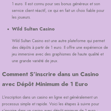
1 euro. Il est connu pour ses bonus généreux et son
service client réactif, ce qui en fait un choix fiable pour
les joueurs.
Wild Sultan Casino
Wild Sultan Casino est une autre plateforme qui permet
des dépôts à partir de 1 euro. Il offre une expérience de
jeu immersive avec des graphismes de haute qualité et
une grande variété de jeux.
Comment S’inscrire dans un Casino
avec Dépôt Minimum de 1 Euro
L’inscription dans un casino en ligne est généralement un
processus simple et rapide. Voici les étapes à suivre pour
s’inscrire dans un casino avec dépôt minimum de 1 euro :