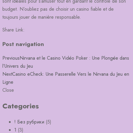
sont idéales pour s’amuser tout en gardant le contrôle de son
budget. N’oubliez pas de choisir un casino fiable et de
toujours jouer de manière responsable.
Share Link:
Post navigation
Previous
Nirvana et le Casino Vidéo Poker : Une Plongée dans
l’Univers du Jeu
Next
Casino eCheck: Une Passerelle Vers le Nirvana du Jeu en
Ligne
Close
Categories
! Без рубрики
(5)
1
(3)