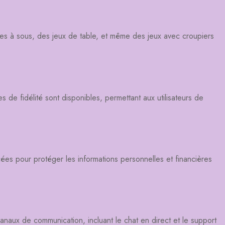
es à sous, des jeux de table, et même des jeux avec croupiers
de fidélité sont disponibles, permettant aux utilisateurs de
ncées pour protéger les informations personnelles et financières
canaux de communication, incluant le chat en direct et le support