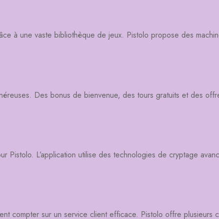
âce à une vaste bibliothèque de jeux. Pistolo propose des machin
éreuses. Des bonus de bienvenue, des tours gratuits et des offres 
our Pistolo. L’application utilise des technologies de cryptage ava
nt compter sur un service client efficace. Pistolo offre plusieurs 