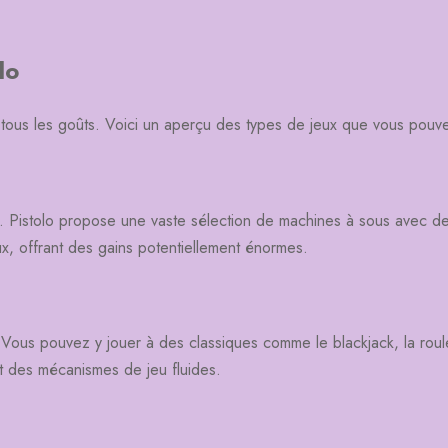
lo
 à tous les goûts. Voici un aperçu des types de jeux que vous pouve
s. Pistolo propose une vaste sélection de machines à sous avec de
ux, offrant des gains potentiellement énormes.
. Vous pouvez y jouer à des classiques comme le blackjack, la roul
t des mécanismes de jeu fluides.