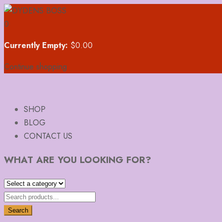
0
Currently Empty:
$
0.00
Continue shopping
SHOP
BLOG
CONTACT US
WHAT ARE YOU LOOKING FOR?
Search