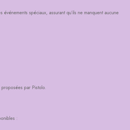
 les événements spéciaux, assurant qu’ils ne manquent aucune
s proposées par Pistolo.
onibles :