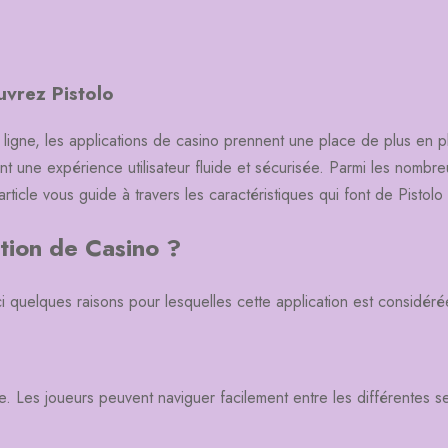
uvrez Pistolo
igne, les applications de casino prennent une place de plus en p
t une expérience utilisateur fluide et sécurisée. Parmi les nombr
ticle vous guide à travers les caractéristiques qui font de Pistolo
tion de Casino ?
oici quelques raisons pour lesquelles cette application est considé
iale. Les joueurs peuvent naviguer facilement entre les différentes 