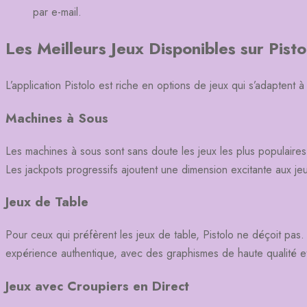
par e-mail.
Les Meilleurs Jeux Disponibles sur Pisto
L’application Pistolo est riche en options de jeux qui s’adaptent
Machines à Sous
Les machines à sous sont sans doute les jeux les plus populaire
Les jackpots progressifs ajoutent une dimension excitante aux je
Jeux de Table
Pour ceux qui préfèrent les jeux de table, Pistolo ne déçoit pas
expérience authentique, avec des graphismes de haute qualité e
Jeux avec Croupiers en Direct