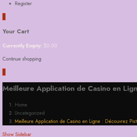
Register
0
Your Cart
Currently Empty:
$
0.00
Continue shopping
0
Meilleure Application de Casino en Lig
Home
Uncategorized
Meilleure Application de Casino en Ligne : Découvrez Pist
Show Sidebar