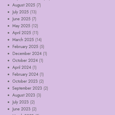
August 2025
(7)
July 2025
(13)
June 2025
(7)
May 2025
(12)
April 2025
(11)
March 2025
(14)
February 2025
(5)
December 2024
(1)
October 2024
(1)
April 2024
(1)
February 2024
(1)
October 2023
(2)
September 2023
(2)
August 2023
(3)
July 2023
(2)
June 2023
(2)