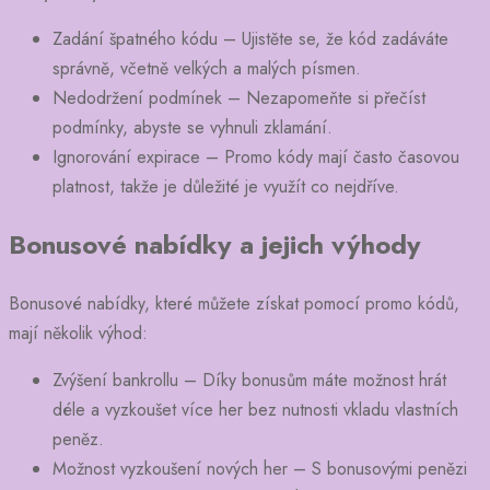
Zadání špatného kódu – Ujistěte se, že kód zadáváte
správně, včetně velkých a malých písmen.
Nedodržení podmínek – Nezapomeňte si přečíst
podmínky, abyste se vyhnuli zklamání.
Ignorování expirace – Promo kódy mají často časovou
platnost, takže je důležité je využít co nejdříve.
Bonusové nabídky a jejich výhody
Bonusové nabídky, které můžete získat pomocí promo kódů,
mají několik výhod:
Zvýšení bankrollu – Díky bonusům máte možnost hrát
déle a vyzkoušet více her bez nutnosti vkladu vlastních
peněz.
Možnost vyzkoušení nových her – S bonusovými penězi