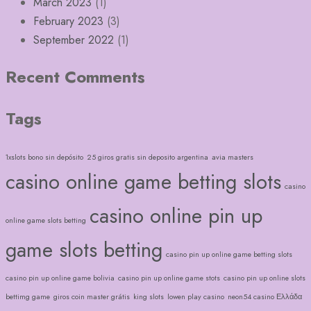
March 2023
(1)
February 2023
(3)
September 2022
(1)
Recent Comments
Tags
1xslots bono sin depósito
25 giros gratis sin deposito argentina
avia masters
casino online game betting slots
casino
casino online pin up
online game slots betting
game slots betting
casino pin up online game betting slots
casino pin up online game bolivia
casino pin up online game stots
casino pin up online slots
bettimg game
giros coin master grátis
king slots
lowen play casino
neon54 casino Ελλάδα