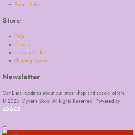
Return Policy
Store
FAQ
Contact
Tracking Order
Shipping Options
Newsletter
Get E-mail updates about our latest shop and special offers.
© 2023. Dydens Boss. All Rights Reserved. Powered by
LOGOS