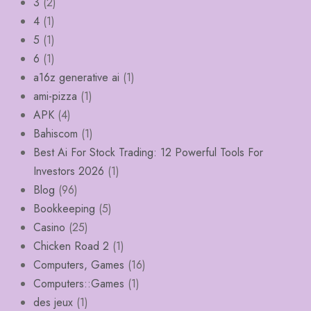
3
(2)
4
(1)
5
(1)
6
(1)
a16z generative ai
(1)
ami-pizza
(1)
APK
(4)
Bahiscom
(1)
Best Ai For Stock Trading: 12 Powerful Tools For
Investors 2026
(1)
Blog
(96)
Bookkeeping
(5)
Casino
(25)
Chicken Road 2
(1)
Computers, Games
(16)
Computers::Games
(1)
des jeux
(1)