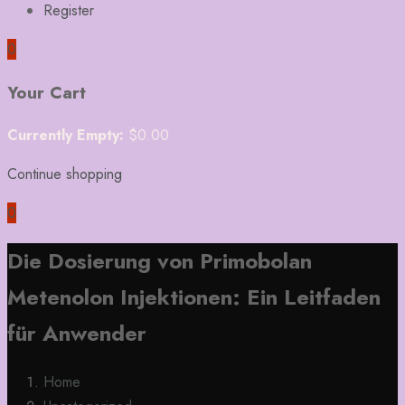
Register
0
Your Cart
Currently Empty:
$
0.00
Continue shopping
0
Die Dosierung von Primobolan
Metenolon Injektionen: Ein Leitfaden
für Anwender
Home