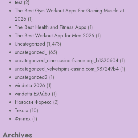
test
(2)
The Best Gym Workout Apps For Gaining Muscle at
2026
(1)
The Best Health and Fitness Apps
(1)
The Best Workout App for Men 2026
(1)
Uncategorized
(1,473)
uncategorized_
(65)
uncategorized_nine-casino-france.org_b1330604
(1)
uncategorized_velvetspins-casino.com_987249b4
(1)
uncategorized2
(1)
windetta 2026
(1)
windetta Ελλάδα
(1)
Новости Форекс
(2)
Текста
(10)
Финтех
(1)
Archives