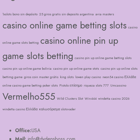
1xslots bono sin depósito
25 giros gratis sin deposito argentina
avia masters
casino online game betting slots
casino
casino online pin up
online game slots betting
game slots betting
casino pin up online game betting slots
casino pin up online game bolivia
casino pin up online game stots
casino pin up online slots
bettimg game
giros coin master grátis
king slots
lowen play casino
neon54 casino Ελλάδα
online casino game betting poker slots
Pistolo επίσημο
riqueza slots 777
Umcassino
Vermelho555
Wild Clusters Slot
Win444
windetta casino 2026
windetta casino Ελλάδα
καλωσόρισμα slotsvader
Office:
USA
Mail:
info@dydensboss.com