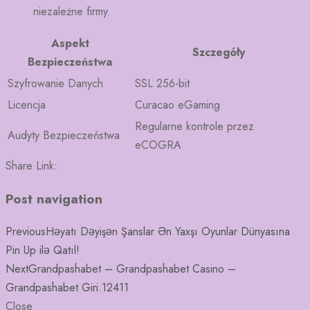
niezależne firmy.
Aspekt
Szczegóły
Bezpieczeństwa
Szyfrowanie Danych
SSL 256-bit
Licencja
Curacao eGaming
Regularne kontrole przez
Audyty Bezpieczeństwa
eCOGRA
Share Link:
Post navigation
Previous
Həyatı Dəyişən Şanslar Ən Yaxşı Oyunlar Dünyasına
Pin Up ilə Qatıl!
Next
Grandpashabet – Grandpashabet Casino –
Grandpashabet Giri.12411
Close