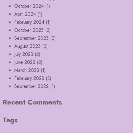
October 2024
(1)
April 2024
(1)
February 2024
(1)
October 2023
(2)
September 2023
(2)
August 2023
(3)
July 2023
(2)
June 2023
(2)
March 2023
(1)
February 2023
(3)
September 2022
(1)
Recent Comments
Tags