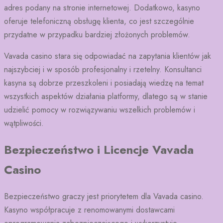
adres podany na stronie internetowej. Dodatkowo, kasyno
oferuje telefoniczną obsługę klienta, co jest szczególnie
przydatne w przypadku bardziej złożonych problemów.
Vavada casino stara się odpowiadać na zapytania klientów jak
najszybciej i w sposób profesjonalny i rzetelny. Konsultanci
kasyna są dobrze przeszkoleni i posiadają wiedzę na temat
wszystkich aspektów działania platformy, dlatego są w stanie
udzielić pomocy w rozwiązywaniu wszelkich problemów i
wątpliwości.
Bezpieczeństwo i Licencje Vavada
Casino
Bezpieczeństwo graczy jest priorytetem dla Vavada casino.
Kasyno współpracuje z renomowanymi dostawcami