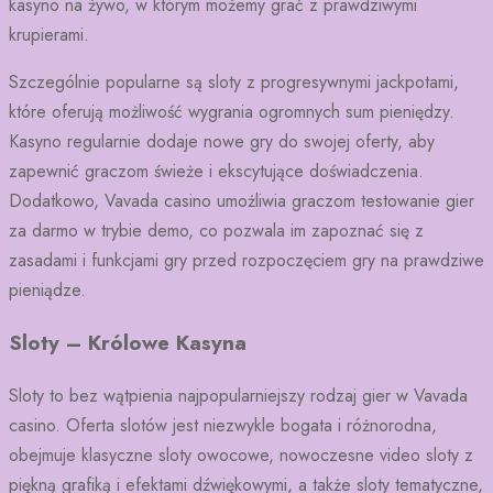
kasyno na żywo, w którym możemy grać z prawdziwymi
krupierami.
Szczególnie popularne są sloty z progresywnymi jackpotami,
które oferują możliwość wygrania ogromnych sum pieniędzy.
Kasyno regularnie dodaje nowe gry do swojej oferty, aby
zapewnić graczom świeże i ekscytujące doświadczenia.
Dodatkowo, Vavada casino umożliwia graczom testowanie gier
za darmo w trybie demo, co pozwala im zapoznać się z
zasadami i funkcjami gry przed rozpoczęciem gry na prawdziwe
pieniądze.
Sloty – Królowe Kasyna
Sloty to bez wątpienia najpopularniejszy rodzaj gier w Vavada
casino. Oferta slotów jest niezwykle bogata i różnorodna,
obejmuje klasyczne sloty owocowe, nowoczesne video sloty z
piękną grafiką i efektami dźwiękowymi, a także sloty tematyczne,