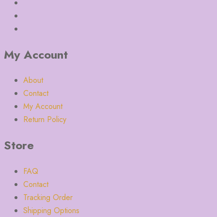
My Account
About
Contact
My Account
Return Policy
Store
FAQ
Contact
Tracking Order
Shipping Options