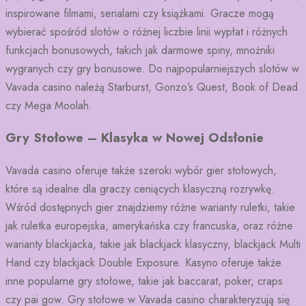
inspirowane filmami, serialami czy książkami. Gracze mogą
wybierać spośród slotów o różnej liczbie linii wypłat i różnych
funkcjach bonusowych, takich jak darmowe spiny, mnożniki
wygranych czy gry bonusowe. Do najpopularniejszych slotów w
Vavada casino należą Starburst, Gonzo’s Quest, Book of Dead
czy Mega Moolah.
Gry Stołowe – Klasyka w Nowej Odsłonie
Vavada casino oferuje także szeroki wybór gier stołowych,
które są idealne dla graczy ceniących klasyczną rozrywkę.
Wśród dostępnych gier znajdziemy różne warianty ruletki, takie
jak ruletka europejska, amerykańska czy francuska, oraz różne
warianty blackjacka, takie jak blackjack klasyczny, blackjack Multi
Hand czy blackjack Double Exposure. Kasyno oferuje także
inne popularne gry stołowe, takie jak baccarat, poker, craps
czy pai gow. Gry stołowe w Vavada casino charakteryzują się