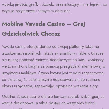
wysoką jakością grafiki i dźwięku oraz intuicyjnym interfejsem, co
czyni je przyjemnymi i łatwymi w obsłudze.
Mobilne Vavada Casino – Graj
Gdziekolwiek Chcesz
Vavada casino oferuje dostęp do swojej platformy także na
urządzeniach mobilnych, takich jak smartfony i tablety. Gracze
nie muszą pobierać żadnych dodatkowych aplikacji, wystarczy
wejść na stronę kasyna za pomocą przeglądarki internetowej w
urządzeniu mobilnym. Strona kasyna jest w pełni responsywna,
co oznacza, że automatycznie dostosowuje się do rozmiaru
ekranu urządzenia, zapewniając optymalne wrażenia z gry.
Mobilne Vavada casino oferuje ten sam szeroki wybór gier, co
wersja desktopowa, a także dostęp do wszystkich funkcji i