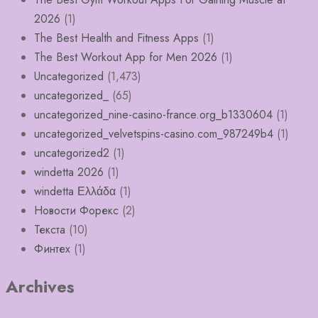
2026
(1)
The Best Health and Fitness Apps
(1)
The Best Workout App for Men 2026
(1)
Uncategorized
(1,473)
uncategorized_
(65)
uncategorized_nine-casino-france.org_b1330604
(1)
uncategorized_velvetspins-casino.com_987249b4
(1)
uncategorized2
(1)
windetta 2026
(1)
windetta Ελλάδα
(1)
Новости Форекс
(2)
Текста
(10)
Финтех
(1)
Archives