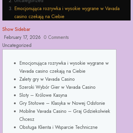
Uncategorized
Emocjonująca rozrywka i wysokie wygrane w Vavada
casino czekają na Ciebie
Show Sidebar
February 17, 2026
0 Comments
Uncategorized
Emocjonująca rozrywka i wysokie wygrane w
Vavada casino czekają na Ciebie
Zalety gry w Vavada Casino
Szeroki Wybór Gier w Vavada Casino
Sloty – Królowe Kasyna
Gry Stołowe – Klasyka w Nowej Odsłonie
Mobilne Vavada Casino – Graj Gdziekolwiek
Chcesz
Obsługa Klienta i Wsparcie Techniczne