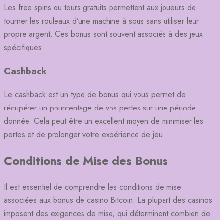
Les free spins ou tours gratuits permettent aux joueurs de
tourner les rouleaux d’une machine à sous sans utiliser leur
propre argent. Ces bonus sont souvent associés à des jeux
spécifiques.
Cashback
Le cashback est un type de bonus qui vous permet de
récupérer un pourcentage de vos pertes sur une période
donnée. Cela peut être un excellent moyen de minimiser les
pertes et de prolonger votre expérience de jeu.
Conditions de Mise des Bonus
Il est essentiel de comprendre les conditions de mise
associées aux bonus de casino Bitcoin. La plupart des casinos
imposent des exigences de mise, qui déterminent combien de