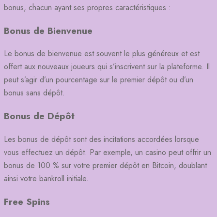
bonus, chacun ayant ses propres caractéristiques :
Bonus de Bienvenue
Le bonus de bienvenue est souvent le plus généreux et est
offert aux nouveaux joueurs qui s’inscrivent sur la plateforme. Il
peut s’agir d’un pourcentage sur le premier dépôt ou d’un
bonus sans dépôt.
Bonus de Dépôt
Les bonus de dépôt sont des incitations accordées lorsque
vous effectuez un dépôt. Par exemple, un casino peut offrir un
bonus de 100 % sur votre premier dépôt en Bitcoin, doublant
ainsi votre bankroll initiale.
Free Spins