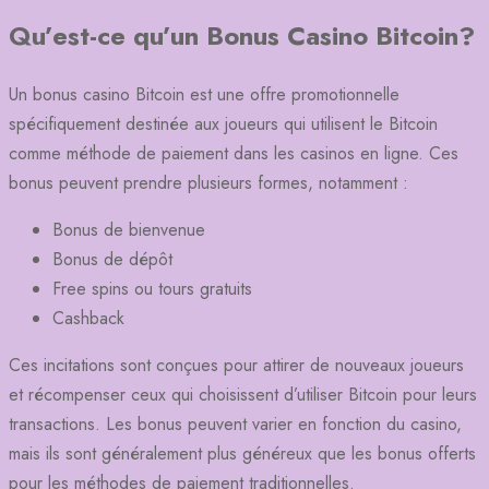
Qu’est-ce qu’un Bonus Casino Bitcoin?
Un bonus casino Bitcoin est une offre promotionnelle
spécifiquement destinée aux joueurs qui utilisent le Bitcoin
comme méthode de paiement dans les casinos en ligne. Ces
bonus peuvent prendre plusieurs formes, notamment :
Bonus de bienvenue
Bonus de dépôt
Free spins ou tours gratuits
Cashback
Ces incitations sont conçues pour attirer de nouveaux joueurs
et récompenser ceux qui choisissent d’utiliser Bitcoin pour leurs
transactions. Les bonus peuvent varier en fonction du casino,
mais ils sont généralement plus généreux que les bonus offerts
pour les méthodes de paiement traditionnelles.