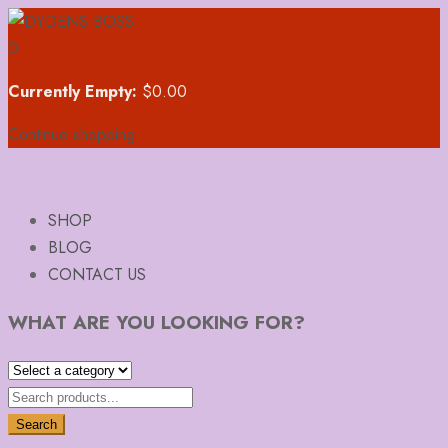
0
Currently Empty:
$
0.00
Continue shopping
SHOP
BLOG
CONTACT US
WHAT ARE YOU LOOKING FOR?
Search