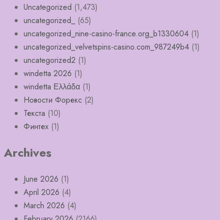
Uncategorized
(1,473)
uncategorized_
(65)
uncategorized_nine-casino-france.org_b1330604
(1)
uncategorized_velvetspins-casino.com_987249b4
(1)
uncategorized2
(1)
windetta 2026
(1)
windetta Ελλάδα
(1)
Новости Форекс
(2)
Текста
(10)
Финтех
(1)
Archives
June 2026
(1)
April 2026
(4)
March 2026
(4)
February 2026
(2166)