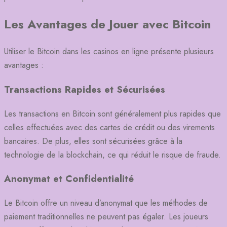
Les Avantages de Jouer avec Bitcoin
Utiliser le Bitcoin dans les casinos en ligne présente plusieurs
avantages :
Transactions Rapides et Sécurisées
Les transactions en Bitcoin sont généralement plus rapides que
celles effectuées avec des cartes de crédit ou des virements
bancaires. De plus, elles sont sécurisées grâce à la
technologie de la blockchain, ce qui réduit le risque de fraude.
Anonymat et Confidentialité
Le Bitcoin offre un niveau d’anonymat que les méthodes de
paiement traditionnelles ne peuvent pas égaler. Les joueurs