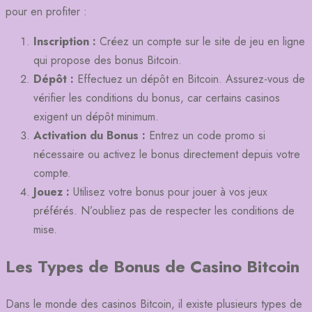
pour en profiter :
Inscription :
Créez un compte sur le site de jeu en ligne
qui propose des bonus Bitcoin.
Dépôt :
Effectuez un dépôt en Bitcoin. Assurez-vous de
vérifier les conditions du bonus, car certains casinos
exigent un dépôt minimum.
Activation du Bonus :
Entrez un code promo si
nécessaire ou activez le bonus directement depuis votre
compte.
Jouez :
Utilisez votre bonus pour jouer à vos jeux
préférés. N’oubliez pas de respecter les conditions de
mise.
Les Types de Bonus de Casino Bitcoin
Dans le monde des casinos Bitcoin, il existe plusieurs types de