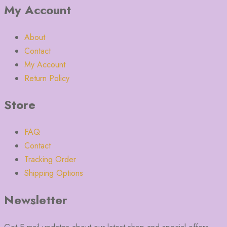
My Account
About
Contact
My Account
Return Policy
Store
FAQ
Contact
Tracking Order
Shipping Options
Newsletter