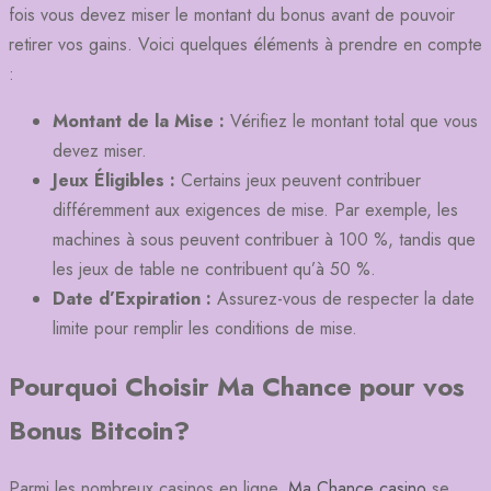
fois vous devez miser le montant du bonus avant de pouvoir
retirer vos gains. Voici quelques éléments à prendre en compte
:
Montant de la Mise :
Vérifiez le montant total que vous
devez miser.
Jeux Éligibles :
Certains jeux peuvent contribuer
différemment aux exigences de mise. Par exemple, les
machines à sous peuvent contribuer à 100 %, tandis que
les jeux de table ne contribuent qu’à 50 %.
Date d’Expiration :
Assurez-vous de respecter la date
limite pour remplir les conditions de mise.
Pourquoi Choisir Ma Chance pour vos
Bonus Bitcoin?
Parmi les nombreux casinos en ligne,
Ma Chance casino
se