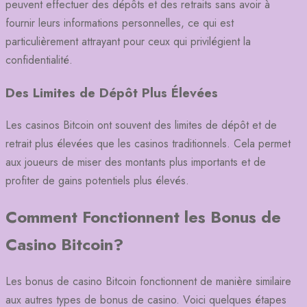
peuvent effectuer des dépôts et des retraits sans avoir à
fournir leurs informations personnelles, ce qui est
particulièrement attrayant pour ceux qui privilégient la
confidentialité.
Des Limites de Dépôt Plus Élevées
Les casinos Bitcoin ont souvent des limites de dépôt et de
retrait plus élevées que les casinos traditionnels. Cela permet
aux joueurs de miser des montants plus importants et de
profiter de gains potentiels plus élevés.
Comment Fonctionnent les Bonus de
Casino Bitcoin?
Les bonus de casino Bitcoin fonctionnent de manière similaire
aux autres types de bonus de casino. Voici quelques étapes