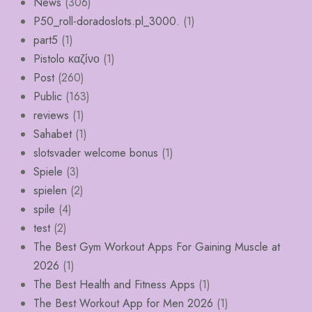
News
(306)
P50_roll-doradoslots.pl_3000.
(1)
part5
(1)
Pistolo καζίνο
(1)
Post
(260)
Public
(163)
reviews
(1)
Sahabet
(1)
slotsvader welcome bonus
(1)
Spiele
(3)
spielen
(2)
spile
(4)
test
(2)
The Best Gym Workout Apps For Gaining Muscle at
2026
(1)
The Best Health and Fitness Apps
(1)
The Best Workout App for Men 2026
(1)