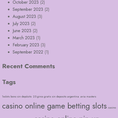
October 2023
(2)
September 2023
(2)
August 2023
(3)
July 2023
(2)
June 2023
(2)
March 2023
(1)
February 2023
(3)
September 2022
(1)
Recent Comments
Tags
1xslots bono sin depósito
25 giros gratis sin deposito argentina
avia masters
casino online game betting slots
casino