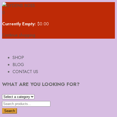
0
Currently Empty:
$
0.00
Continue shopping
SHOP
BLOG
CONTACT US
WHAT ARE YOU LOOKING FOR?
Search