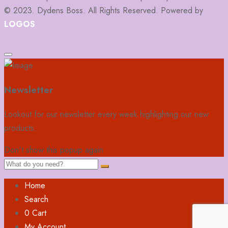
© 2023. Dydens Boss. All Rights Reserved. Powered by
LOGOS
Newsletter
Lookout for our newsletter every week highlighting our new
products.
Don't show this popup again
Home
Search
0
Cart
My Account