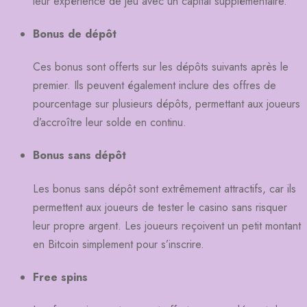
leur expérience de jeu avec un capital supplémentaire.
Bonus de dépôt
Ces bonus sont offerts sur les dépôts suivants après le
premier. Ils peuvent également inclure des offres de
pourcentage sur plusieurs dépôts, permettant aux joueurs
d’accroître leur solde en continu.
Bonus sans dépôt
Les bonus sans dépôt sont extrêmement attractifs, car ils
permettent aux joueurs de tester le casino sans risquer
leur propre argent. Les joueurs reçoivent un petit montant
en Bitcoin simplement pour s’inscrire.
Free spins