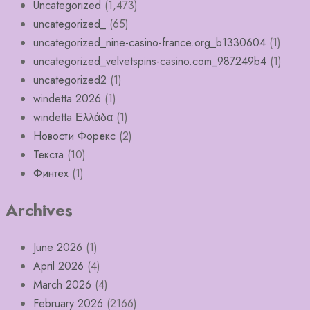
Uncategorized
(1,473)
uncategorized_
(65)
uncategorized_nine-casino-france.org_b1330604
(1)
uncategorized_velvetspins-casino.com_987249b4
(1)
uncategorized2
(1)
windetta 2026
(1)
windetta Ελλάδα
(1)
Новости Форекс
(2)
Текста
(10)
Финтех
(1)
Archives
June 2026
(1)
April 2026
(4)
March 2026
(4)
February 2026
(2166)