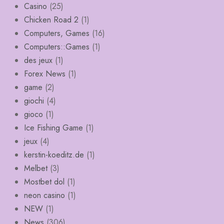
Casino
(25)
Chicken Road 2
(1)
Computers, Games
(16)
Computers::Games
(1)
des jeux
(1)
Forex News
(1)
game
(2)
giochi
(4)
gioco
(1)
Ice Fishing Game
(1)
jeux
(4)
kerstin-koeditz.de
(1)
Melbet
(3)
Mostbet dol
(1)
neon casino
(1)
NEW
(1)
News
(306)