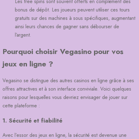
Les free spins sont souvent offerts en complément des
bonus de dépôt. Les joueurs peuvent utiliser ces tours
gratuits sur des machines à sous spécifiques, augmentant
ainsi leurs chances de gagner sans débourser de
l’argent.
Pourquoi choisir Vegasino pour vos
jeux en ligne ?
Vegasino se distingue des autres casinos en ligne grâce à ses
offres attractives et à son interface conviviale. Voici quelques
raisons pour lesquelles vous devriez envisager de jouer sur
cette plateforme :
1. Sécurité et fiabilité
Avec l’essor des jeux en ligne, la sécurité est devenue une