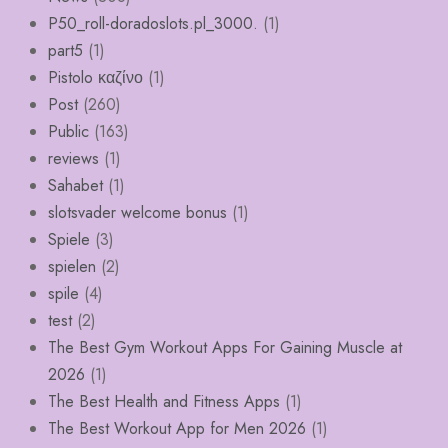
P50_roll-doradoslots.pl_3000.
(1)
part5
(1)
Pistolo καζίνο
(1)
Post
(260)
Public
(163)
reviews
(1)
Sahabet
(1)
slotsvader welcome bonus
(1)
Spiele
(3)
spielen
(2)
spile
(4)
test
(2)
The Best Gym Workout Apps For Gaining Muscle at
2026
(1)
The Best Health and Fitness Apps
(1)
The Best Workout App for Men 2026
(1)