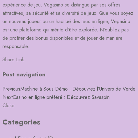
expérience de jeu. Vegasino se distingue par ses offres
attractives, sa sécurité et sa diversité de jeux. Que vous soyez
un nouveau joueur ou un habitué des jeux en ligne, Vegasino
est une plateforme qui mérite d’être explorée. N’oubliez pas
de profiter des bonus disponibles et de jouer de manière
responsable.
Share Link:
Post navigation
Previous
Machine à Sous Démo : Découvrez l’Univers de Verde
Next
Casino en ligne préféré : Découvrez Savaspin
Close
Categories