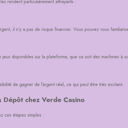
es rendent particulièrement attrayants :
ent, il n’y a pas de risque financier. Vous pouvez vous familiaris
eux disponibles sur la plateforme, que ce soit des machines à so
ilité de gagner de l’argent réel, ce qui peut être très excitant.
s Dépôt chez Verde Casino
z ces étapes simples :