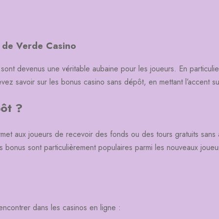
 de Verde Casino
sont devenus une véritable aubaine pour les joueurs. En particulie
 devez savoir sur les bonus casino sans dépôt, en mettant l’accent s
ôt ?
et aux joueurs de recevoir des fonds ou des tours gratuits sans av
 bonus sont particulièrement populaires parmi les nouveaux joueurs
ncontrer dans les casinos en ligne :