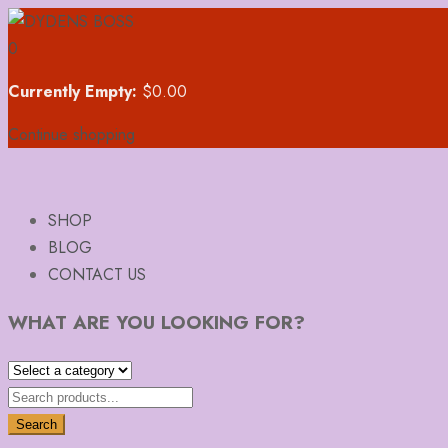
0
Currently Empty:
$
0.00
Continue shopping
SHOP
BLOG
CONTACT US
WHAT ARE YOU LOOKING FOR?
Search