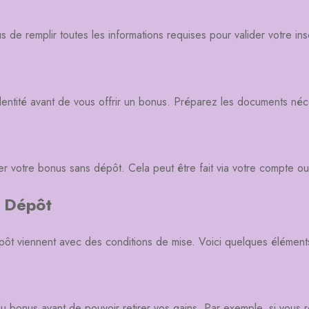
e remplir toutes les informations requises pour valider votre insc
identité avant de vous offrir un bonus. Préparez les documents né
r votre bonus sans dépôt. Cela peut être fait via votre compte ou 
s Dépôt
épôt viennent avec des conditions de mise. Voici quelques élémen
du bonus avant de pouvoir retirer vos gains. Par exemple, si vou