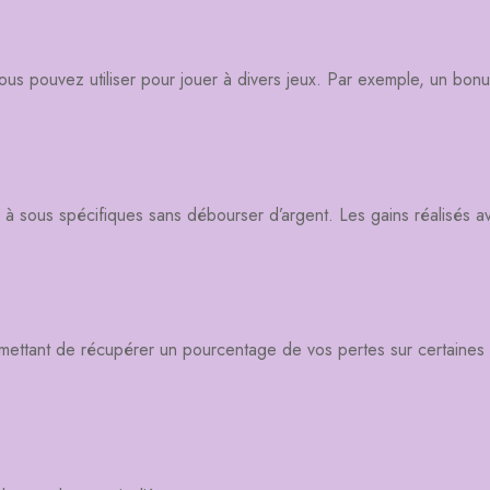
us pouvez utiliser pour jouer à divers jeux. Par exemple, un bo
à sous spécifiques sans débourser d’argent. Les gains réalisés ave
rmettant de récupérer un pourcentage de vos pertes sur certaines