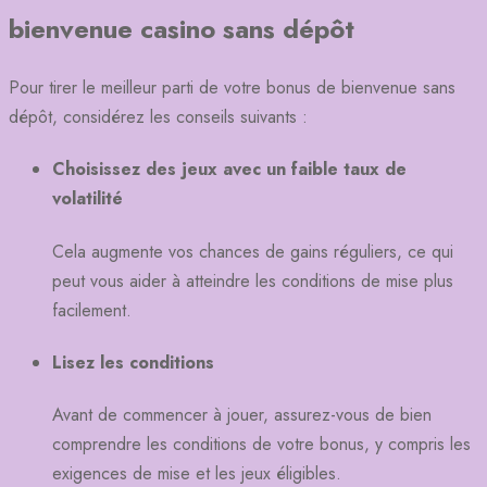
bienvenue casino sans dépôt
Pour tirer le meilleur parti de votre bonus de bienvenue sans
dépôt, considérez les conseils suivants :
Choisissez des jeux avec un faible taux de
volatilité
Cela augmente vos chances de gains réguliers, ce qui
peut vous aider à atteindre les conditions de mise plus
facilement.
Lisez les conditions
Avant de commencer à jouer, assurez-vous de bien
comprendre les conditions de votre bonus, y compris les
exigences de mise et les jeux éligibles.