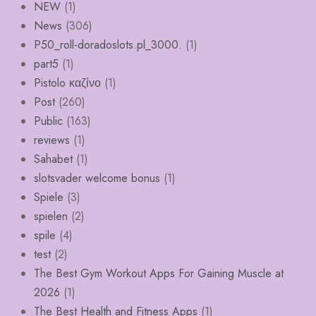
NEW
(1)
News
(306)
P50_roll-doradoslots.pl_3000.
(1)
part5
(1)
Pistolo καζίνο
(1)
Post
(260)
Public
(163)
reviews
(1)
Sahabet
(1)
slotsvader welcome bonus
(1)
Spiele
(3)
spielen
(2)
spile
(4)
test
(2)
The Best Gym Workout Apps For Gaining Muscle at
2026
(1)
The Best Health and Fitness Apps
(1)