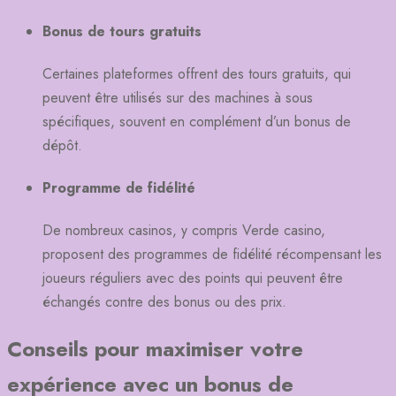
Bonus de tours gratuits
Certaines plateformes offrent des tours gratuits, qui
peuvent être utilisés sur des machines à sous
spécifiques, souvent en complément d’un bonus de
dépôt.
Programme de fidélité
De nombreux casinos, y compris Verde casino,
proposent des programmes de fidélité récompensant les
joueurs réguliers avec des points qui peuvent être
échangés contre des bonus ou des prix.
Conseils pour maximiser votre
expérience avec un bonus de