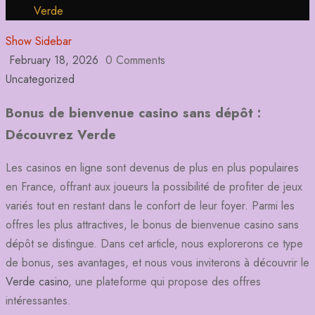
Verde
Show Sidebar
February 18, 2026
0 Comments
Uncategorized
Bonus de bienvenue casino sans dépôt :
Découvrez Verde
Les casinos en ligne sont devenus de plus en plus populaires
en France, offrant aux joueurs la possibilité de profiter de jeux
variés tout en restant dans le confort de leur foyer. Parmi les
offres les plus attractives, le bonus de bienvenue casino sans
dépôt se distingue. Dans cet article, nous explorerons ce type
de bonus, ses avantages, et nous vous inviterons à découvrir le
Verde casino
, une plateforme qui propose des offres
intéressantes.