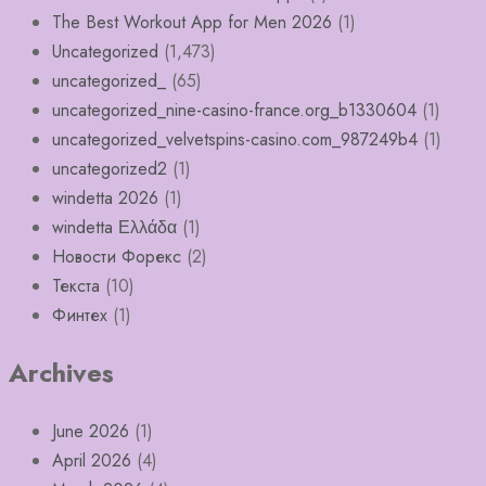
The Best Workout App for Men 2026
(1)
Uncategorized
(1,473)
uncategorized_
(65)
uncategorized_nine-casino-france.org_b1330604
(1)
uncategorized_velvetspins-casino.com_987249b4
(1)
uncategorized2
(1)
windetta 2026
(1)
windetta Ελλάδα
(1)
Новости Форекс
(2)
Текста
(10)
Финтех
(1)
Archives
June 2026
(1)
April 2026
(4)