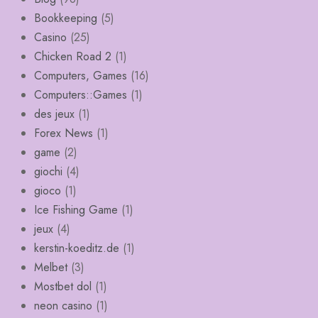
Bookkeeping
(5)
Casino
(25)
Chicken Road 2
(1)
Computers, Games
(16)
Computers::Games
(1)
des jeux
(1)
Forex News
(1)
game
(2)
giochi
(4)
gioco
(1)
Ice Fishing Game
(1)
jeux
(4)
kerstin-koeditz.de
(1)
Melbet
(3)
Mostbet dol
(1)
neon casino
(1)