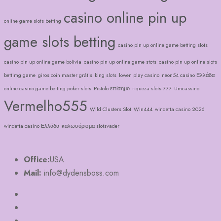
casino online pin up
online game slots betting
game slots betting
casino pin up online game betting slots
casino pin up online game bolivia
casino pin up online game stots
casino pin up online slots
bettimg game
giros coin master grátis
king slots
lowen play casino
neon54 casino Ελλάδα
online casino game betting poker slots
Pistolo επίσημο
riqueza slots 777
Umcassino
Vermelho555
Wild Clusters Slot
Win444
windetta casino 2026
windetta casino Ελλάδα
καλωσόρισμα slotsvader
Office:
USA
Mail:
info@dydensboss.com