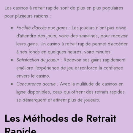
Les casinos à retrait rapide sont de plus en plus populaires
pour plusieurs raisons :
Facilité d’accès aux gains :
Les joueurs n’ont pas envie
d’attendre des jours, voire des semaines, pour recevoir
leurs gains. Un casino à retrait rapide permet d’accéder
à ses fonds en quelques heures, voire minutes.
Satisfaction du joueur :
Recevoir ses gains rapidement
améliore l’expérience de jeu et renforce la confiance
envers le casino.
Concurrence accrue :
Avec la multitude de casinos en
ligne disponibles, ceux qui offrent des retraits rapides
se démarquent et attirent plus de joueurs.
Les Méthodes de Retrait
Rapide