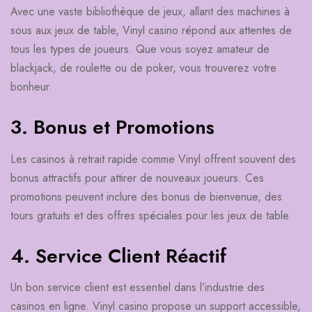
Avec une vaste bibliothèque de jeux, allant des machines à
sous aux jeux de table, Vinyl casino répond aux attentes de
tous les types de joueurs. Que vous soyez amateur de
blackjack, de roulette ou de poker, vous trouverez votre
bonheur.
3. Bonus et Promotions
Les casinos à retrait rapide comme Vinyl offrent souvent des
bonus attractifs pour attirer de nouveaux joueurs. Ces
promotions peuvent inclure des bonus de bienvenue, des
tours gratuits et des offres spéciales pour les jeux de table.
4. Service Client Réactif
Un bon service client est essentiel dans l’industrie des
casinos en ligne. Vinyl casino propose un support accessible,