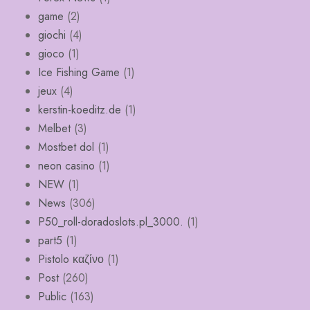
game
(2)
giochi
(4)
gioco
(1)
Ice Fishing Game
(1)
jeux
(4)
kerstin-koeditz.de
(1)
Melbet
(3)
Mostbet dol
(1)
neon casino
(1)
NEW
(1)
News
(306)
P50_roll-doradoslots.pl_3000.
(1)
part5
(1)
Pistolo καζίνο
(1)
Post
(260)
Public
(163)