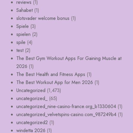
reviews
(1)
Sahabet
(1)
slotsvader welcome bonus
(1)
Spiele
(3)
spielen
(2)
spile
(4)
test
(2)
The Best Gym Workout Apps For Gaining Muscle at
2026
(1)
The Best Health and Fitness Apps
(1)
The Best Workout App for Men 2026
(1)
Uncategorized
(1,473)
uncategorized_
(65)
uncategorized_nine-casino-france.org_b1330604
(1)
uncategorized_velvetspins-casino.com_987249b4
(1)
uncategorized2
(1)
windetta 2026
(1)