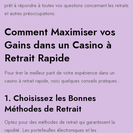
prêt à répondre à toutes vos questions concernant les retraits
et autres préoccupations.
Comment Maximiser vos
Gains dans un Casino à
Retrait Rapide
Pour tirer le meilleur parti de votre expérience dans un
casino à retrait rapide, voici quelques conseils pratiques :
1. Choisissez les Bonnes
Méthodes de Retrait
Optez pour des méthodes de retrait qui garantissent la
rapidité. Les portefeuilles électroniques et les