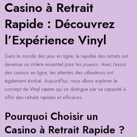
Casino à Retrait
Rapide : Découvrez
l’Expérience Vinyl
Dans le monde des jeux en ligne, la rapidité des retraits est
devenue un critère essentiel pour les joueurs. Avec l’essor
des casinos en ligne, les attentes des utilisateurs ont
également évolué. Aujourd’hui, nous allons explorer le
concept de
Vinyl casino
qui se distingue par sa capacité à
offrir des retraits rapides et efficaces.
Pourquoi Choisir un
Casino à Retrait Rapide ?