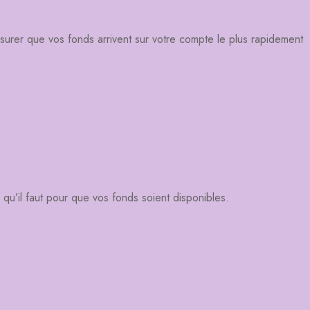
urer que vos fonds arrivent sur votre compte le plus rapidement
qu’il faut pour que vos fonds soient disponibles.