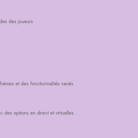
ndes des joueurs.
hèmes et des fonctionnalités variés.
des options en direct et virtuelles.