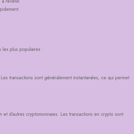
 à revenir.
apidement.
 les plus populaires :
. Les transactions sont généralement instantanées, ce qui permet
 et d’autres cryptomonnaies. Les transactions en crypto sont