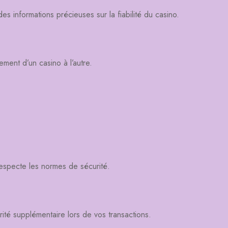
 informations précieuses sur la fiabilité du casino.
ment d’un casino à l’autre.
respecte les normes de sécurité.
rité supplémentaire lors de vos transactions.