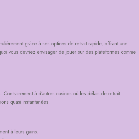
ulièrement grâce à ses options de retrait rapide, offrant une
ourquoi vous devriez envisager de jouer sur des plateformes comme
 Contrairement à d’autres casinos où les délais de retrait
tions quasi instantanées.
ment à leurs gains.