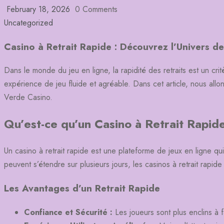
February 18, 2026
0 Comments
Uncategorized
Casino à Retrait Rapide : Découvrez l’Univers d
Dans le monde du jeu en ligne, la rapidité des retraits est un cri
expérience de jeu fluide et agréable. Dans cet article, nous allo
Verde Casino.
Qu’est-ce qu’un Casino à Retrait Rapid
Un casino à retrait rapide est une plateforme de jeux en ligne qu
peuvent s’étendre sur plusieurs jours, les casinos à retrait rapide
Les Avantages d’un Retrait Rapide
Confiance et Sécurité :
Les joueurs sont plus enclins à 