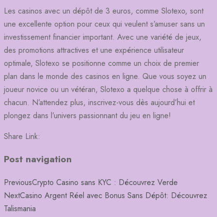
Les casinos avec un dépôt de 3 euros, comme Slotexo, sont
une excellente option pour ceux qui veulent s’amuser sans un
investissement financier important. Avec une variété de jeux,
des promotions attractives et une expérience utilisateur
optimale, Slotexo se positionne comme un choix de premier
plan dans le monde des casinos en ligne. Que vous soyez un
joueur novice ou un vétéran, Slotexo a quelque chose à offrir à
chacun. N’attendez plus, inscrivez-vous dès aujourd’hui et
plongez dans l’univers passionnant du jeu en ligne!
Share Link:
Post navigation
Previous
Crypto Casino sans KYC : Découvrez Verde
Next
Casino Argent Réel avec Bonus Sans Dépôt: Découvrez
Talismania