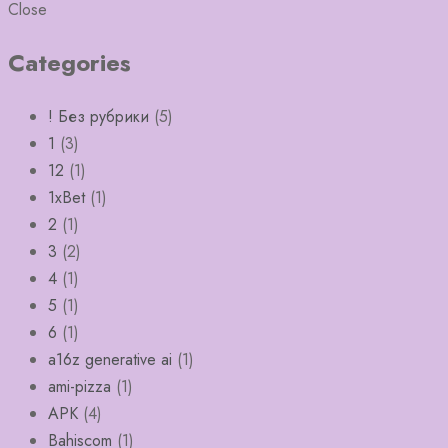
Close
Categories
! Без рубрики
(5)
1
(3)
12
(1)
1xBet
(1)
2
(1)
3
(2)
4
(1)
5
(1)
6
(1)
a16z generative ai
(1)
ami-pizza
(1)
APK
(4)
Bahiscom
(1)