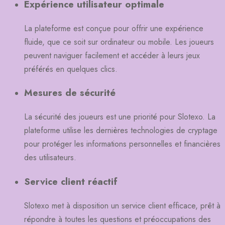
Expérience utilisateur optimale
La plateforme est conçue pour offrir une expérience
fluide, que ce soit sur ordinateur ou mobile. Les joueurs
peuvent naviguer facilement et accéder à leurs jeux
préférés en quelques clics.
Mesures de sécurité
La sécurité des joueurs est une priorité pour Slotexo. La
plateforme utilise les dernières technologies de cryptage
pour protéger les informations personnelles et financières
des utilisateurs.
Service client réactif
Slotexo met à disposition un service client efficace, prêt à
répondre à toutes les questions et préoccupations des