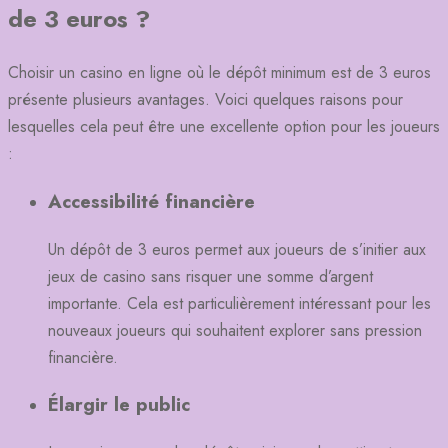
de 3 euros ?
Choisir un casino en ligne où le dépôt minimum est de 3 euros
présente plusieurs avantages. Voici quelques raisons pour
lesquelles cela peut être une excellente option pour les joueurs
:
Accessibilité financière
Un dépôt de 3 euros permet aux joueurs de s’initier aux
jeux de casino sans risquer une somme d’argent
importante. Cela est particulièrement intéressant pour les
nouveaux joueurs qui souhaitent explorer sans pression
financière.
Élargir le public