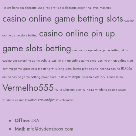
1xslots bono sin depósito
25 giros gratis sin deposito argentina
avia masters
casino online game betting slots
casino
casino online pin up
online game slots betting
game slots betting
casino pin up online game betting slots
casino pin up online game bolivia
casino pin up online game stots
casino pin up online slots
bettimg game
giros coin master grátis
king slots
lowen play casino
neon54 casino Ελλάδα
online casino game betting poker slots
Pistolo επίσημο
riqueza slots 777
Umcassino
Vermelho555
Wild Clusters Slot
Win444
windetta casino 2026
windetta casino Ελλάδα
καλωσόρισμα slotsvader
Office:
USA
Mail:
info@dydensboss.com