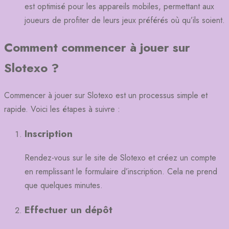
est optimisé pour les appareils mobiles, permettant aux
joueurs de profiter de leurs jeux préférés où qu’ils soient.
Comment commencer à jouer sur
Slotexo ?
Commencer à jouer sur Slotexo est un processus simple et
rapide. Voici les étapes à suivre :
Inscription
Rendez-vous sur le site de Slotexo et créez un compte
en remplissant le formulaire d’inscription. Cela ne prend
que quelques minutes.
Effectuer un dépôt