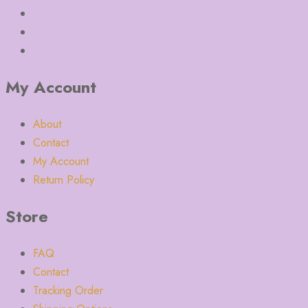
My Account
About
Contact
My Account
Return Policy
Store
FAQ
Contact
Tracking Order