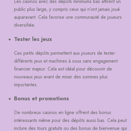
Les casinos avec des dépôts minimums bas attirent un
public plus large, y compris ceux qui n’ont jamais joué
auparavant. Cela favorise une communauté de joueurs
diversifiée.
Tester les jeux
Ces petits dépôts permettent aux joueurs de tester
différents jeux et machines à sous sans engagement
financier majeur. Cela est idéal pour découvrir de
nouveaux jeux avant de miser des sommes plus
importantes.
Bonus et promotions
De nombreux casinos en ligne offrent des bonus
intéressants même pour des dépôts aussi bas. Cela peut
inclure des tours gratuits ou des bonus de bienvenue qui