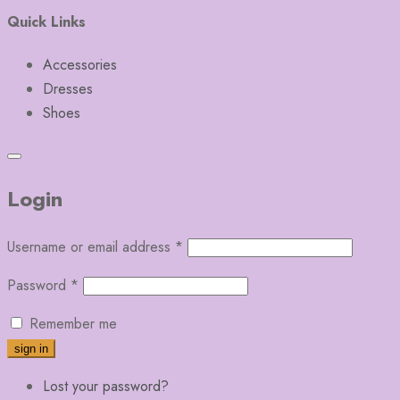
Quick Links
Accessories
Dresses
Shoes
Login
Username or email address
*
Password
*
Remember me
Lost your password?