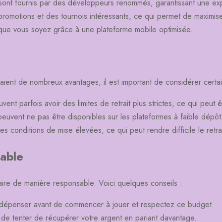
ont fournis par des développeurs renommés, garantissant une exp
promotions et des tournois intéressants, ce qui permet de maximise
que vous soyez grâce à une plateforme mobile optimisée.
ient de nombreux avantages, il est important de considérer certai
t parfois avoir des limites de retrait plus strictes, ce qui peut 
uvent ne pas être disponibles sur les plateformes à faible dépôt
 conditions de mise élevées, ce qui peut rendre difficile le retra
sable
faire de manière responsable. Voici quelques conseils :
dépenser avant de commencer à jouer et respectez ce budget.
 de tenter de récupérer votre argent en pariant davantage.