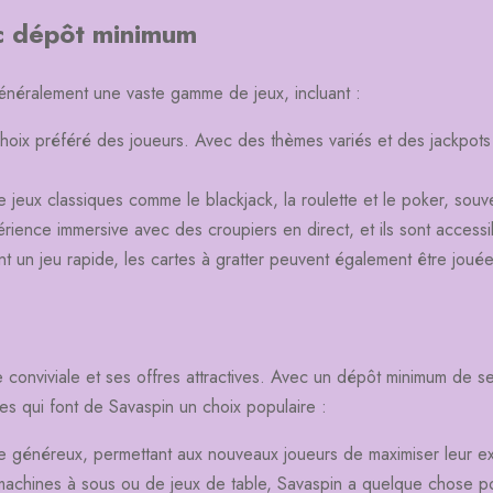
ec dépôt minimum
énéralement une vaste gamme de jeux, incluant :
oix préféré des joueurs. Avec des thèmes variés et des jackpots al
jeux classiques comme le blackjack, la roulette et le poker, souve
rience immersive avec des croupiers en direct, et ils sont acces
t un jeu rapide, les cartes à gratter peuvent également être jouée
ce conviviale et ses offres attractives. Avec un dépôt minimum de 
ues qui font de Savaspin un choix populaire :
 généreux, permettant aux nouveaux joueurs de maximiser leur ex
chines à sous ou de jeux de table, Savaspin a quelque chose po