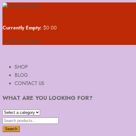
0
Currently Empty:
$
0.00
Continue shopping
SHOP
BLOG
CONTACT US
WHAT ARE YOU LOOKING FOR?
Search