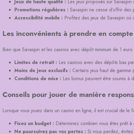
Jeux de haute qualité :
Les jeux proposés sur Savaspin s
Promotions régulières :
Savaspin ne cesse d’offrir des 
Accessibilité mobile :
Profitez des jeux de Savaspin où 
Les inconvénients à prendre en compte
Bien que Savaspin et les casinos avec dépôt minimum de 1 euro a
Limites de retrait :
Les casinos avec des dépôts bas peuven
Moins de jeux exclusifs :
Certains jeux haut de gamme pe
Conditions de mise :
Les bonus peuvent être soumis à des
Conseils pour jouer de manière respon
Lorsque vous jouez dans un casino en ligne, il est crucial de le 
Fixez un budget :
Déterminez combien vous êtes prêt à 
Ne poursuivez pas vos pertes :
Si vous perdez, évitez