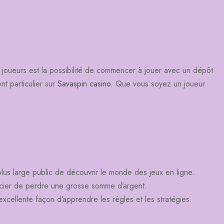
s joueurs est la possibilité de commencer à jouer avec un dépôt
t particulier sur
Savaspin casino
. Que vous soyez un joueur
us large public de découvrir le monde des jeux en ligne.
oucier de perdre une grosse somme d’argent.
xcellente façon d’apprendre les règles et les stratégies.