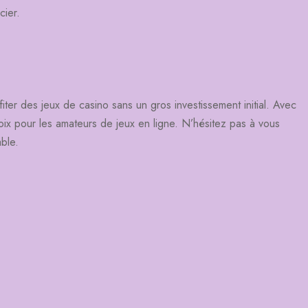
cier.
iter des jeux de casino sans un gros investissement initial. Avec
hoix pour les amateurs de jeux en ligne. N’hésitez pas à vous
ble.