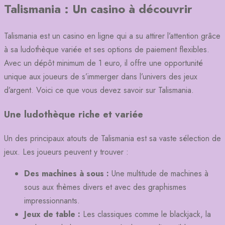
Talismania : Un casino à découvrir
Talismania est un casino en ligne qui a su attirer l’attention grâce
à sa ludothèque variée et ses options de paiement flexibles.
Avec un dépôt minimum de 1 euro, il offre une opportunité
unique aux joueurs de s’immerger dans l’univers des jeux
d’argent. Voici ce que vous devez savoir sur Talismania.
Une ludothèque riche et variée
Un des principaux atouts de Talismania est sa vaste sélection de
jeux. Les joueurs peuvent y trouver :
Des machines à sous :
Une multitude de machines à
sous aux thèmes divers et avec des graphismes
impressionnants.
Jeux de table :
Les classiques comme le blackjack, la