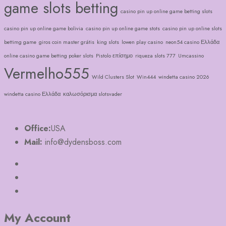
game slots betting
casino pin up online game betting slots
casino pin up online game bolivia
casino pin up online game stots
casino pin up online slots
bettimg game
giros coin master grátis
king slots
lowen play casino
neon54 casino Ελλάδα
online casino game betting poker slots
Pistolo επίσημο
riqueza slots 777
Umcassino
Vermelho555
Wild Clusters Slot
Win444
windetta casino 2026
windetta casino Ελλάδα
καλωσόρισμα slotsvader
Office:
USA
Mail:
info@dydensboss.com
My Account