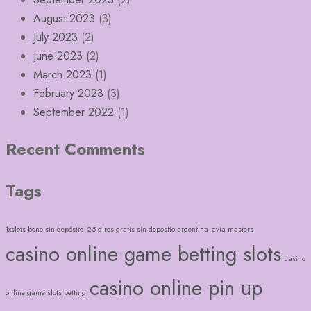
August 2023
(3)
July 2023
(2)
June 2023
(2)
March 2023
(1)
February 2023
(3)
September 2022
(1)
Recent Comments
Tags
1xslots bono sin depósito
25 giros gratis sin deposito argentina
avia masters
casino online game betting slots
casino
casino online pin up
online game slots betting