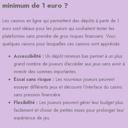
minimum de 1 euro ?
Les casinos en ligne qui permettent des dépôts à partir de 1
euro sont idéaux pour les joueurs qui souhaitent tester les
plateformes sans prendre de gros risques financiers. Voici
quelques raisons pour lesquelles ces casinos sont appréciés :
Accessibilité :
Un dépôt minimum bas permet à un plus
grand nombre de joueurs d’accéder aux jeux sans avoir à
investir des sommes importantes.
Essai sans risque :
Les nouveaux joueurs peuvent
essayer différents jeux et découvrir l’interface du casino
sans pression financière.
Flexibilité :
Les joueurs peuvent gérer leur budget plus
facilement et choisir de petites mises pour prolonger leur
expérience de jeu.