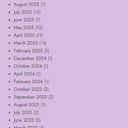
August 2025
(7)
July 2025
(13)
June 2025
(7)
May 2025
(12)
April 2025
(11)
March 2025
(14)
February 2025
(5)
December 2024
(1)
October 2024
(1)
April 2024
(1)
February 2024
(1)
October 2023
(2)
September 2023
(2)
August 2023
(3)
July 2023
(2)
June 2023
(2)
March 2023
(1)