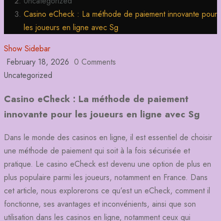
Uncategorized
Casino eCheck : La méthode de paiement innovante pour
les joueurs en ligne avec Sg
Show Sidebar
February 18, 2026
0 Comments
Uncategorized
Casino eCheck : La méthode de paiement
innovante pour les joueurs en ligne avec Sg
Dans le monde des casinos en ligne, il est essentiel de choisir
une méthode de paiement qui soit à la fois sécurisée et
pratique. Le casino eCheck est devenu une option de plus en
plus populaire parmi les joueurs, notamment en France. Dans
cet article, nous explorerons ce qu’est un eCheck, comment il
fonctionne, ses avantages et inconvénients, ainsi que son
utilisation dans les casinos en ligne, notamment ceux qui