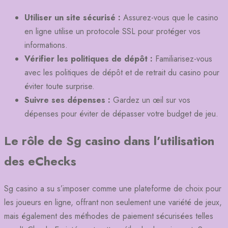
Utiliser un site sécurisé :
Assurez-vous que le casino
en ligne utilise un protocole SSL pour protéger vos
informations.
Vérifier les politiques de dépôt :
Familiarisez-vous
avec les politiques de dépôt et de retrait du casino pour
éviter toute surprise.
Suivre ses dépenses :
Gardez un œil sur vos
dépenses pour éviter de dépasser votre budget de jeu.
Le rôle de Sg casino dans l’utilisation
des eChecks
Sg casino a su s’imposer comme une plateforme de choix pour
les joueurs en ligne, offrant non seulement une variété de jeux,
mais également des méthodes de paiement sécurisées telles