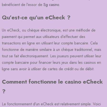
bénéficient de l’essor de
Sg casino
.
Qu’est-ce qu’un eCheck ?
Un eCheck, ou chèque électronique, est une méthode de
paiement qui permet aux utilisateurs d’effectuer des
transactions en ligne en utilisant leur compte bancaire. Cela
fonctionne de manière similaire à un chèque traditionnel, mais
tout se fait électroniquement. Les joueurs peuvent utiliser leur
compte bancaire pour financer leurs jeux dans les casinos en
ligne sans avoir à utiliser de cartes de crédit ou de débit.
Comment fonctionne le casino eCheck
?
Le fonctionnement d’un eCheck est relativement simple. Voici