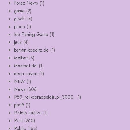
Forex News
(1)
game
(2)
giochi
(4)
gioco
(1)
Ice Fishing Game
(1)
jeux
(4)
kerstin-koeditz.de
(1)
Melbet
(3)
Mostbet dol
(1)
neon casino
(1)
NEW
(1)
News
(306)
P50_roll-doradoslots.pl_3000.
(1)
part5
(1)
Pistolo καζίνο
(1)
Post
(260)
Public
(163)