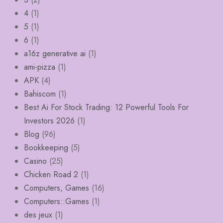
4
(1)
5
(1)
6
(1)
a16z generative ai
(1)
ami-pizza
(1)
APK
(4)
Bahiscom
(1)
Best Ai For Stock Trading: 12 Powerful Tools For
Investors 2026
(1)
Blog
(96)
Bookkeeping
(5)
Casino
(25)
Chicken Road 2
(1)
Computers, Games
(16)
Computers::Games
(1)
des jeux
(1)