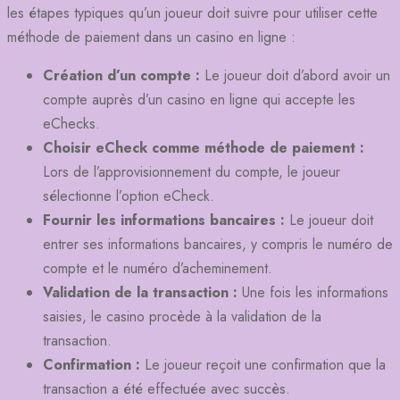
les étapes typiques qu’un joueur doit suivre pour utiliser cette
méthode de paiement dans un casino en ligne :
Création d’un compte :
Le joueur doit d’abord avoir un
compte auprès d’un casino en ligne qui accepte les
eChecks.
Choisir eCheck comme méthode de paiement :
Lors de l’approvisionnement du compte, le joueur
sélectionne l’option eCheck.
Fournir les informations bancaires :
Le joueur doit
entrer ses informations bancaires, y compris le numéro de
compte et le numéro d’acheminement.
Validation de la transaction :
Une fois les informations
saisies, le casino procède à la validation de la
transaction.
Confirmation :
Le joueur reçoit une confirmation que la
transaction a été effectuée avec succès.