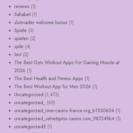
reviews
(1)
Sahabet
(1)
slotsvader welcome bonus
(1)
Spiele
(3)
spielen
(2)
spile
(4)
test
(2)
The Best Gym Workout Apps For Gaining Muscle at
2026
(1)
The Best Health and Fitness Apps
(1)
The Best Workout App for Men 2026
(1)
Uncategorized
(1,473)
uncategorized_
(65)
uncategorized_nine-casino-france.org_b1330604
(1)
uncategorized_velvetspins-casino.com_987249b4
(1)
uncategorized2
(1)