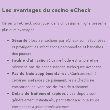
Les avantages du casino eCheck
Utiliser un eCheck pour jouer dans un casino en ligne présente
plusieurs avantages :
Sécurité :
Les transactions par eCheck sont sécurisées
et protègent les informations personnelles et bancaires
des joueurs.
Facilité d’utilisation :
La méthode est simple et ne
nécessite pas de connaissances techniques avancées.
Pas de frais supplémentaires :
Contrairement à
certaines méthodes de paiement, les eChecks ne
comportent souvent pas de frais de traitement.
Délais de traitement rapides :
Les dépôts sont
généralement instantanés, permettant aux joueurs de
commencer à jouer immédiatement.