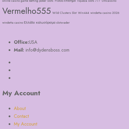
online casino game betting poker slots
Pistolo επίσημο
riqueza slots 777
Umcassino
Vermelho555
Wild Clusters Slot
Win444
windetta casino 2026
windetta casino Ελλάδα
καλωσόρισμα slotsvader
Office:
USA
Mail:
info@dydensboss.com
My Account
About
Contact
My Account