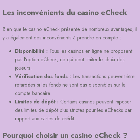
Les inconvénients du casino eCheck
Bien que le casino eCheck présente de nombreux avantages, il
y a également des inconvénients à prendre en compte :
Disponibilité :
Tous les casinos en ligne ne proposent
pas l’option eCheck, ce qui peut limiter le choix des
joueurs.
Vérification des fonds :
Les transactions peuvent être
retardées si les fonds ne sont pas disponibles sur le
compte bancaire.
Limites de dépôt :
Certains casinos peuvent imposer
des limites de dépôt plus strictes pour les eChecks par
rapport aux cartes de crédit.
Pourquoi choisir un casino eCheck ?