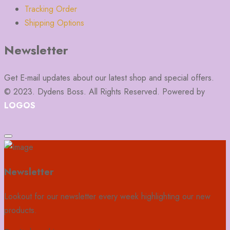
Tracking Order
Shipping Options
Newsletter
Get E-mail updates about our latest shop and special offers.
© 2023. Dydens Boss. All Rights Reserved. Powered by
LOGOS
Newsletter
Lookout for our newsletter every week highlighting our new
products.