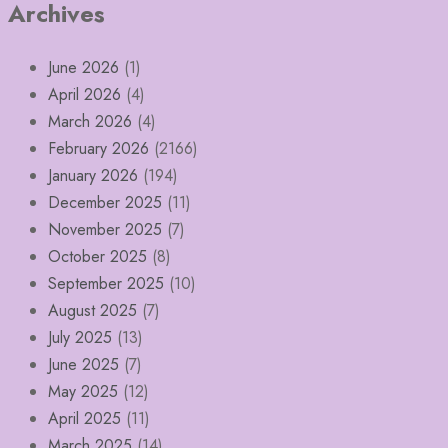
Archives
June 2026
(1)
April 2026
(4)
March 2026
(4)
February 2026
(2166)
January 2026
(194)
December 2025
(11)
November 2025
(7)
October 2025
(8)
September 2025
(10)
August 2025
(7)
July 2025
(13)
June 2025
(7)
May 2025
(12)
April 2025
(11)
March 2025
(14)