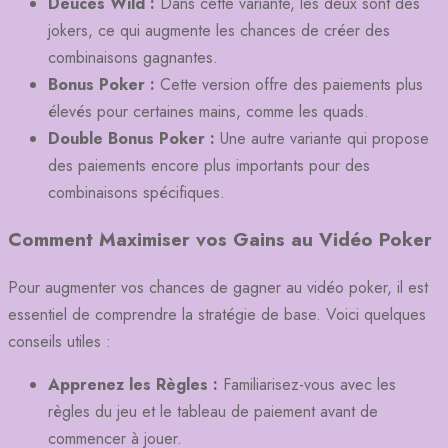
Deuces Wild :
Dans cette variante, les deux sont des
jokers, ce qui augmente les chances de créer des
combinaisons gagnantes.
Bonus Poker :
Cette version offre des paiements plus
élevés pour certaines mains, comme les quads.
Double Bonus Poker :
Une autre variante qui propose
des paiements encore plus importants pour des
combinaisons spécifiques.
Comment Maximiser vos Gains au Vidéo Poker
Pour augmenter vos chances de gagner au vidéo poker, il est
essentiel de comprendre la stratégie de base. Voici quelques
conseils utiles :
Apprenez les Règles :
Familiarisez-vous avec les
règles du jeu et le tableau de paiement avant de
commencer à jouer.