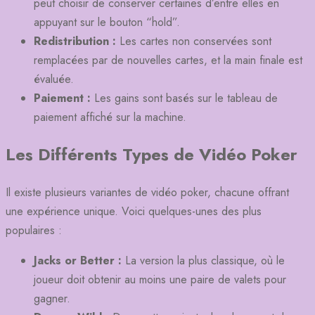
peut choisir de conserver certaines d’entre elles en
appuyant sur le bouton “hold”.
Redistribution :
Les cartes non conservées sont
remplacées par de nouvelles cartes, et la main finale est
évaluée.
Paiement :
Les gains sont basés sur le tableau de
paiement affiché sur la machine.
Les Différents Types de Vidéo Poker
Il existe plusieurs variantes de vidéo poker, chacune offrant
une expérience unique. Voici quelques-unes des plus
populaires :
Jacks or Better :
La version la plus classique, où le
joueur doit obtenir au moins une paire de valets pour
gagner.