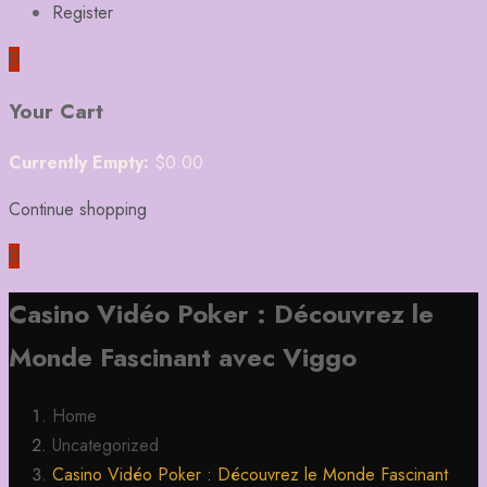
Register
0
Your Cart
Currently Empty:
$
0.00
Continue shopping
0
Casino Vidéo Poker : Découvrez le
Monde Fascinant avec Viggo
Home
Uncategorized
Casino Vidéo Poker : Découvrez le Monde Fascinant