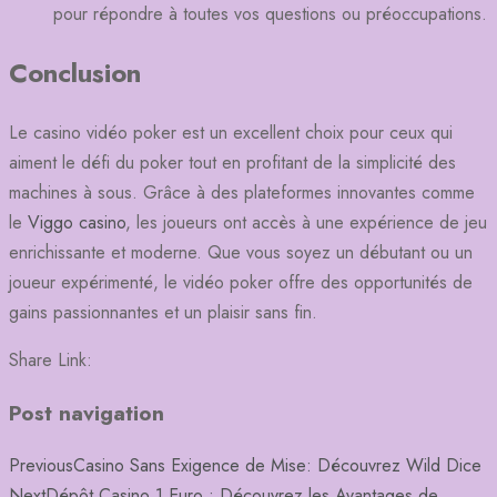
pour répondre à toutes vos questions ou préoccupations.
Conclusion
Le casino vidéo poker est un excellent choix pour ceux qui
aiment le défi du poker tout en profitant de la simplicité des
machines à sous. Grâce à des plateformes innovantes comme
le
Viggo casino
, les joueurs ont accès à une expérience de jeu
enrichissante et moderne. Que vous soyez un débutant ou un
joueur expérimenté, le vidéo poker offre des opportunités de
gains passionnantes et un plaisir sans fin.
Share Link:
Post navigation
Previous
Casino Sans Exigence de Mise: Découvrez Wild Dice
Next
Dépôt Casino 1 Euro : Découvrez les Avantages de