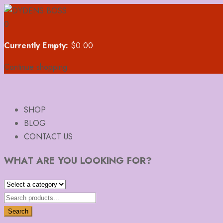
0
Currently Empty:
$
0.00
Continue shopping
SHOP
BLOG
CONTACT US
WHAT ARE YOU LOOKING FOR?
Search