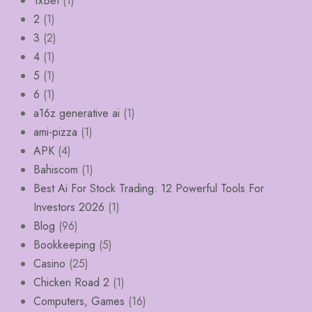
1xBet
(1)
2
(1)
3
(2)
4
(1)
5
(1)
6
(1)
a16z generative ai
(1)
ami-pizza
(1)
APK
(4)
Bahiscom
(1)
Best Ai For Stock Trading: 12 Powerful Tools For
Investors 2026
(1)
Blog
(96)
Bookkeeping
(5)
Casino
(25)
Chicken Road 2
(1)
Computers, Games
(16)