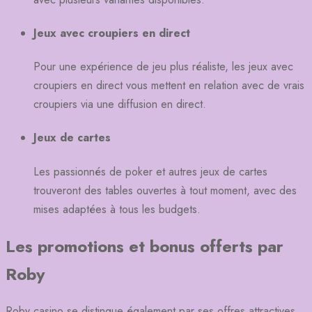
Jeux avec croupiers en direct
Pour une expérience de jeu plus réaliste, les jeux avec
croupiers en direct vous mettent en relation avec de vrais
croupiers via une diffusion en direct.
Jeux de cartes
Les passionnés de poker et autres jeux de cartes
trouveront des tables ouvertes à tout moment, avec des
mises adaptées à tous les budgets.
Les promotions et bonus offerts par
Roby
Roby casino se distingue également par ses offres attractives.