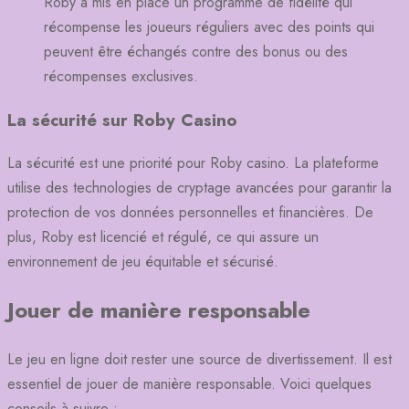
Roby a mis en place un programme de fidélité qui
récompense les joueurs réguliers avec des points qui
peuvent être échangés contre des bonus ou des
récompenses exclusives.
La sécurité sur Roby Casino
La sécurité est une priorité pour Roby casino. La plateforme
utilise des technologies de cryptage avancées pour garantir la
protection de vos données personnelles et financières. De
plus, Roby est licencié et régulé, ce qui assure un
environnement de jeu équitable et sécurisé.
Jouer de manière responsable
Le jeu en ligne doit rester une source de divertissement. Il est
essentiel de jouer de manière responsable. Voici quelques
conseils à suivre :