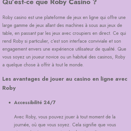
Qu’est-ce que Roby Casino ?
Roby casino est une plateforme de jeux en ligne qui offre une
large gamme de jeux allant des machines à sous aux jeux de
table, en passant par les jeux avec croupiers en direct. Ce qui
rend Roby si particulier, c’est son interface conviviale et son
engagement envers une expérience utilisateur de qualité. Que
vous soyez un joueur novice ou un habitué des casinos, Roby
a quelque chose à offrir à tout le monde.
Les avantages de jouer au casino en ligne avec
Roby
Accessibilité 24/7
Avec Roby, vous pouvez jouer à tout moment de la
journée, où que vous soyez. Cela signifie que vous