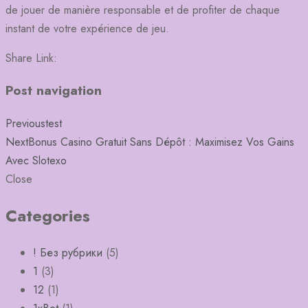
de jouer de manière responsable et de profiter de chaque
instant de votre expérience de jeu.
Share Link:
Post navigation
Previous
test
Next
Bonus Casino Gratuit Sans Dépôt : Maximisez Vos Gains
Avec Slotexo
Close
Categories
! Без рубрики
(5)
1
(3)
12
(1)