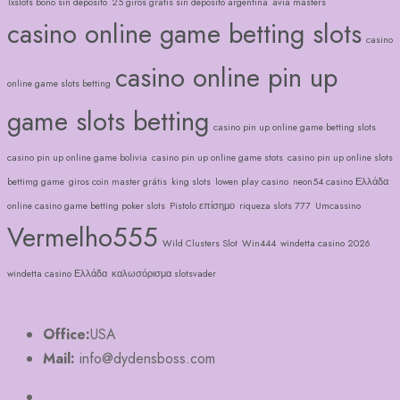
1xslots bono sin depósito
25 giros gratis sin deposito argentina
avia masters
casino online game betting slots
casino
casino online pin up
online game slots betting
game slots betting
casino pin up online game betting slots
casino pin up online game bolivia
casino pin up online game stots
casino pin up online slots
bettimg game
giros coin master grátis
king slots
lowen play casino
neon54 casino Ελλάδα
online casino game betting poker slots
Pistolo επίσημο
riqueza slots 777
Umcassino
Vermelho555
Wild Clusters Slot
Win444
windetta casino 2026
windetta casino Ελλάδα
καλωσόρισμα slotsvader
Office:
USA
Mail:
info@dydensboss.com