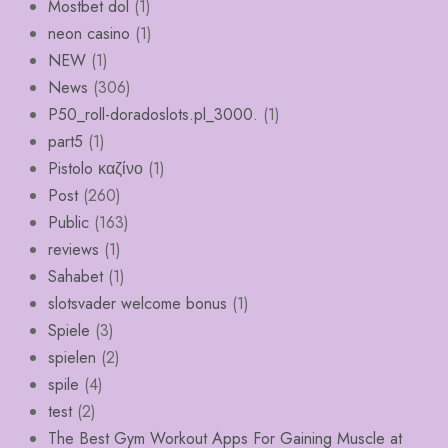
Mostbet dol
(1)
neon casino
(1)
NEW
(1)
News
(306)
P50_roll-doradoslots.pl_3000.
(1)
part5
(1)
Pistolo καζίνο
(1)
Post
(260)
Public
(163)
reviews
(1)
Sahabet
(1)
slotsvader welcome bonus
(1)
Spiele
(3)
spielen
(2)
spile
(4)
test
(2)
The Best Gym Workout Apps For Gaining Muscle at