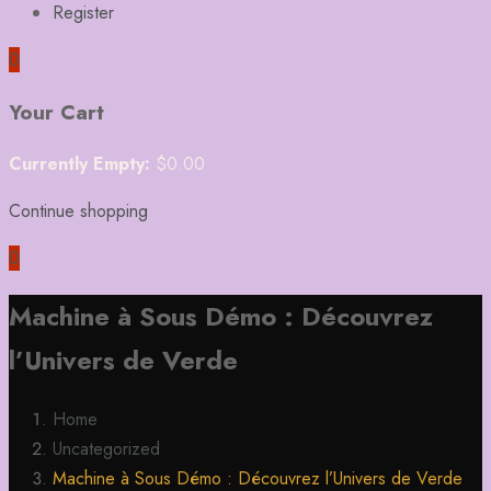
Register
0
Your Cart
Currently Empty:
$
0.00
Continue shopping
0
Machine à Sous Démo : Découvrez
l’Univers de Verde
Home
Uncategorized
Machine à Sous Démo : Découvrez l’Univers de Verde