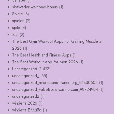
Sahabet
(1)
slotsvader welcome bonus
(1)
Spiele
(3)
spielen
(2)
spile
(4)
test
(2)
The Best Gym Workout Apps For Gaining Muscle at
2026
(1)
The Best Health and Fitness Apps
(1)
The Best Workout App for Men 2026
(1)
Uncategorized
(1,473)
uncategorized_
(65)
uncategorized_nine-casino-france.org_b1330604
(1)
uncategorized_velvetspins-casino.com_987249b4
(1)
uncategorized2
(1)
windetta 2026
(1)
windetta Ελλάδα
(1)