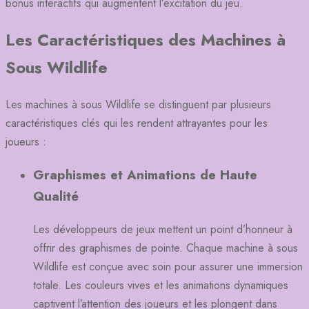
bonus interactifs qui augmentent l’excitation du jeu.
Les Caractéristiques des Machines à
Sous Wildlife
Les machines à sous Wildlife se distinguent par plusieurs
caractéristiques clés qui les rendent attrayantes pour les
joueurs :
Graphismes et Animations de Haute
Qualité
Les développeurs de jeux mettent un point d’honneur à
offrir des graphismes de pointe. Chaque machine à sous
Wildlife est conçue avec soin pour assurer une immersion
totale. Les couleurs vives et les animations dynamiques
captivent l’attention des joueurs et les plongent dans