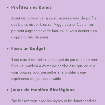
Profitez des Bonus
Avant de commencer à jouer, assurez-vous de profiter
des bonus disponibles sur Viggo casino. Ces offres
peuvent augmenter votre bankroll et vous donner plus
d’opportunités de jouer.
Fixez un Budget
Il est crucial de définir un budget de jeu et de s’y tenir.
Cela vous aidera à éviter de perdre plus que ce que
vous pouvez vous permettre et à profiter d’une
expérience de jeu responsable.
Jouez de Manière Stratégique
Familiarisez-vous avec les règles et les fonctionnalités