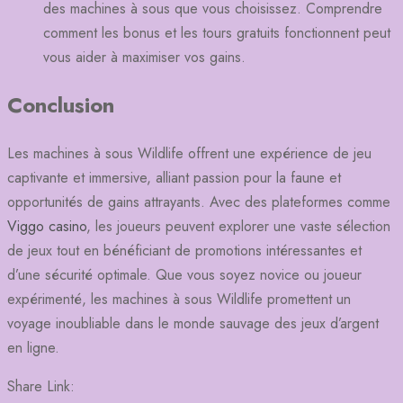
des machines à sous que vous choisissez. Comprendre
comment les bonus et les tours gratuits fonctionnent peut
vous aider à maximiser vos gains.
Conclusion
Les machines à sous Wildlife offrent une expérience de jeu
captivante et immersive, alliant passion pour la faune et
opportunités de gains attrayants. Avec des plateformes comme
Viggo casino
, les joueurs peuvent explorer une vaste sélection
de jeux tout en bénéficiant de promotions intéressantes et
d’une sécurité optimale. Que vous soyez novice ou joueur
expérimenté, les machines à sous Wildlife promettent un
voyage inoubliable dans le monde sauvage des jeux d’argent
en ligne.
Share Link: