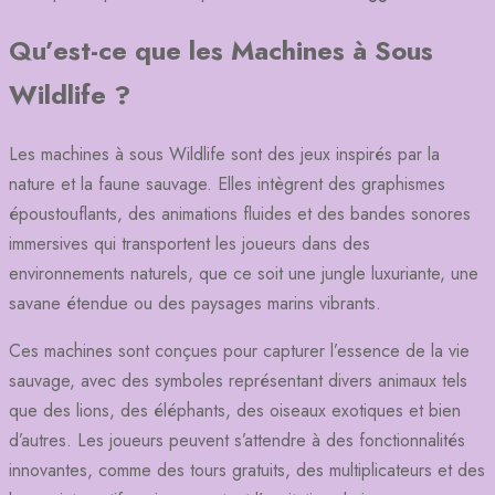
Qu’est-ce que les Machines à Sous
Wildlife ?
Les machines à sous Wildlife sont des jeux inspirés par la
nature et la faune sauvage. Elles intègrent des graphismes
époustouflants, des animations fluides et des bandes sonores
immersives qui transportent les joueurs dans des
environnements naturels, que ce soit une jungle luxuriante, une
savane étendue ou des paysages marins vibrants.
Ces machines sont conçues pour capturer l’essence de la vie
sauvage, avec des symboles représentant divers animaux tels
que des lions, des éléphants, des oiseaux exotiques et bien
d’autres. Les joueurs peuvent s’attendre à des fonctionnalités
innovantes, comme des tours gratuits, des multiplicateurs et des