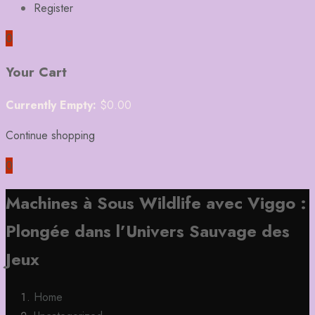
Register
0
Your Cart
Currently Empty:
$
0.00
Continue shopping
0
Machines à Sous Wildlife avec Viggo :
Plongée dans l’Univers Sauvage des
Jeux
Home