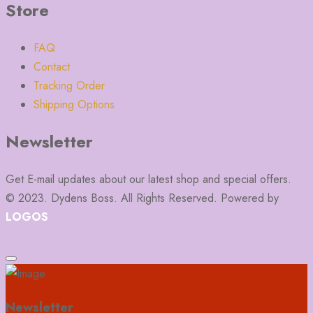
Store
FAQ
Contact
Tracking Order
Shipping Options
Newsletter
Get E-mail updates about our latest shop and special offers.
© 2023. Dydens Boss. All Rights Reserved. Powered by
LOGOS
Newsletter