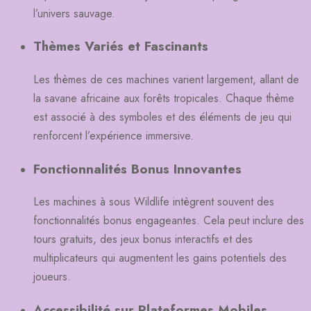
l’univers sauvage.
Thèmes Variés et Fascinants
Les thèmes de ces machines varient largement, allant de
la savane africaine aux forêts tropicales. Chaque thème
est associé à des symboles et des éléments de jeu qui
renforcent l’expérience immersive.
Fonctionnalités Bonus Innovantes
Les machines à sous Wildlife intègrent souvent des
fonctionnalités bonus engageantes. Cela peut inclure des
tours gratuits, des jeux bonus interactifs et des
multiplicateurs qui augmentent les gains potentiels des
joueurs.
Accessibilité sur Plateformes Mobiles