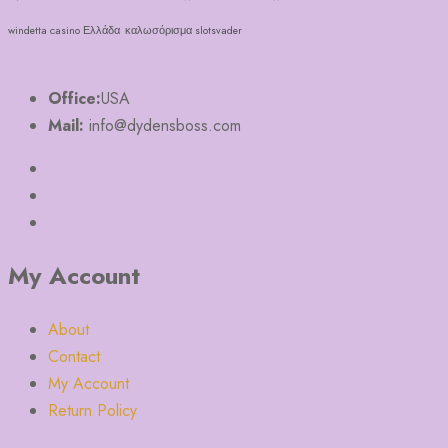
windetta casino Ελλάδα
καλωσόρισμα slotsvader
Office:
USA
Mail:
info@dydensboss.com
My Account
About
Contact
My Account
Return Policy