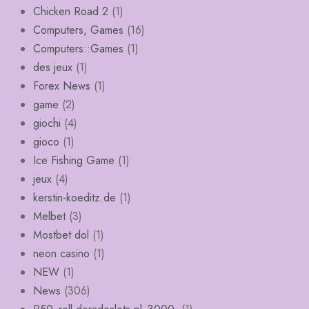
Chicken Road 2
(1)
Computers, Games
(16)
Computers::Games
(1)
des jeux
(1)
Forex News
(1)
game
(2)
giochi
(4)
gioco
(1)
Ice Fishing Game
(1)
jeux
(4)
kerstin-koeditz.de
(1)
Melbet
(3)
Mostbet dol
(1)
neon casino
(1)
NEW
(1)
News
(306)