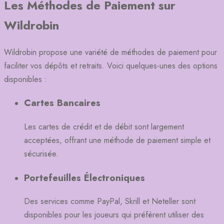
Les Méthodes de Paiement sur
Wildrobin
Wildrobin propose une variété de méthodes de paiement pour
faciliter vos dépôts et retraits. Voici quelques-unes des options
disponibles :
Cartes Bancaires
Les cartes de crédit et de débit sont largement
acceptées, offrant une méthode de paiement simple et
sécurisée.
Portefeuilles Électroniques
Des services comme PayPal, Skrill et Neteller sont
disponibles pour les joueurs qui préfèrent utiliser des