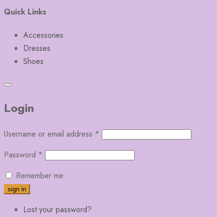
Quick Links
Accessories
Dresses
Shoes
Login
Username or email address
*
Password
*
Remember me
Lost your password?