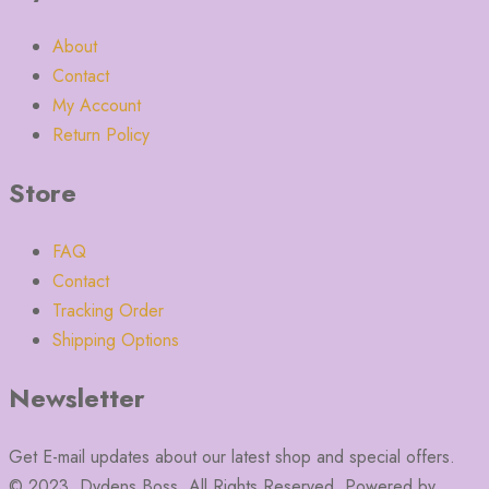
About
Contact
My Account
Return Policy
Store
FAQ
Contact
Tracking Order
Shipping Options
Newsletter
Get E-mail updates about our latest shop and special offers.
© 2023. Dydens Boss. All Rights Reserved. Powered by