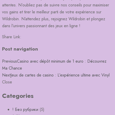
attentes. N’oubliez pas de suivre nos conseils pour maximiser
vos gains et tirer le meilleur parti de votre expérience sur
Wildrobin. N’attendez plus, rejoignez Wildrobin et plongez
dans l’univers passionnant des jeux en ligne !
Share Link:
Post navigation
Previous
Casino avec dépôt minimum de 1 euro : Découvrez
Ma Chance
Next
Jeux de cartes de casino : L’expérience ultime avec Vinyl
Close
Categories
! Без рубрики
(5)