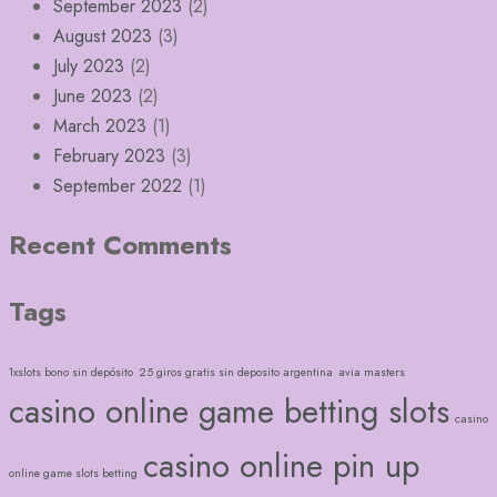
September 2023
(2)
August 2023
(3)
July 2023
(2)
June 2023
(2)
March 2023
(1)
February 2023
(3)
September 2022
(1)
Recent Comments
Tags
1xslots bono sin depósito
25 giros gratis sin deposito argentina
avia masters
casino online game betting slots
casino
casino online pin up
online game slots betting