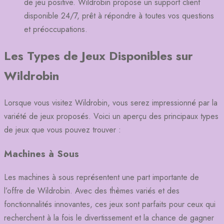
de jeu positive. Wildrobin propose un support client
disponible 24/7, prêt à répondre à toutes vos questions
et préoccupations.
Les Types de Jeux Disponibles sur
Wildrobin
Lorsque vous visitez Wildrobin, vous serez impressionné par la
variété de jeux proposés. Voici un aperçu des principaux types
de jeux que vous pouvez trouver :
Machines à Sous
Les machines à sous représentent une part importante de
l’offre de Wildrobin. Avec des thèmes variés et des
fonctionnalités innovantes, ces jeux sont parfaits pour ceux qui
recherchent à la fois le divertissement et la chance de gagner