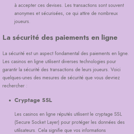
à accepter ces devises. Les transactions sont souvent
anonymes et sécurisées, ce qui attire de nombreux
joueurs.
La sécurité des paiements en ligne
La sécurité est un aspect fondamental des paiements en ligne.
Les casinos en ligne utilisent diverses technologies pour
garantir la sécurité des transactions de leurs joueurs. Voici
quelques-unes des mesures de sécurité que vous devriez
rechercher :
Cryptage SSL
Les casinos en ligne réputés utilisent le cryptage SSL
(Secure Socket Layer) pour protéger les données des
utilisateurs. Cela signifie que vos informations