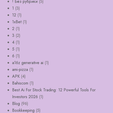
! Без рубрики
(5)
1
(3)
12
(1)
1xBet
(1)
2
(1)
3
(2)
4
(1)
5
(1)
6
(1)
a16z generative ai
(1)
ami-pizza
(1)
APK
(4)
Bahiscom
(1)
Best Ai For Stock Trading: 12 Powerful Tools For
Investors 2026
(1)
Blog
(96)
Bookkeeping
(5)