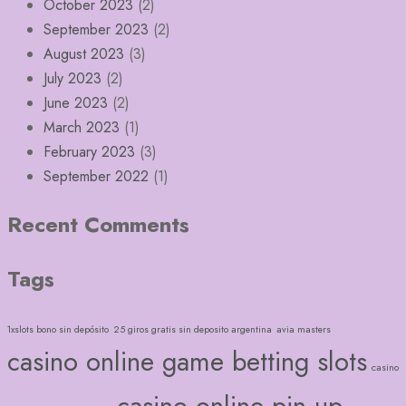
October 2023
(2)
September 2023
(2)
August 2023
(3)
July 2023
(2)
June 2023
(2)
March 2023
(1)
February 2023
(3)
September 2022
(1)
Recent Comments
Tags
1xslots bono sin depósito
25 giros gratis sin deposito argentina
avia masters
casino online game betting slots
casino
casino online pin up