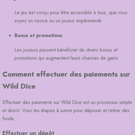
Le jeu est conçu pour être accessible à tous, que vous
soyez un novice ou un joueur expérimenté.
Bonus et promotions
Les joueurs peuvent bénéficier de divers bonus et
promotions qui augmentent leurs chances de gains.
Comment effectuer des paiements sur
Wild Dice
Effectuer des paiements sur Wild Dice est un processus simple
et direct. Voici les étapes à suivre pour déposer et retirer des
fonds :
Effectuer un dépôt