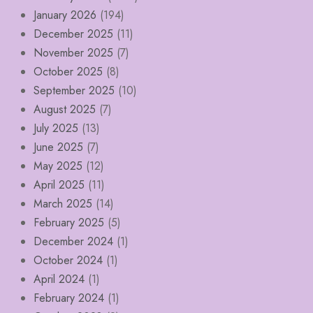
January 2026
(194)
December 2025
(11)
November 2025
(7)
October 2025
(8)
September 2025
(10)
August 2025
(7)
July 2025
(13)
June 2025
(7)
May 2025
(12)
April 2025
(11)
March 2025
(14)
February 2025
(5)
December 2024
(1)
October 2024
(1)
April 2024
(1)
February 2024
(1)