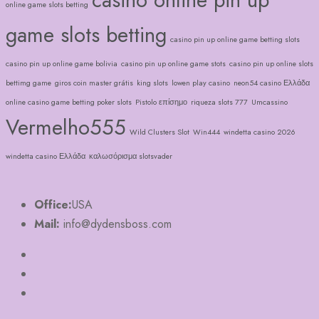
online game slots betting
game slots betting
casino pin up online game betting slots
casino pin up online game bolivia
casino pin up online game stots
casino pin up online slots
bettimg game
giros coin master grátis
king slots
lowen play casino
neon54 casino Ελλάδα
online casino game betting poker slots
Pistolo επίσημο
riqueza slots 777
Umcassino
Vermelho555
Wild Clusters Slot
Win444
windetta casino 2026
windetta casino Ελλάδα
καλωσόρισμα slotsvader
Office:
USA
Mail:
info@dydensboss.com