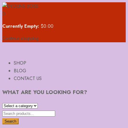
0
Currently Empty:
$
0.00
Continue shopping
SHOP
BLOG
CONTACT US
WHAT ARE YOU LOOKING FOR?
Search