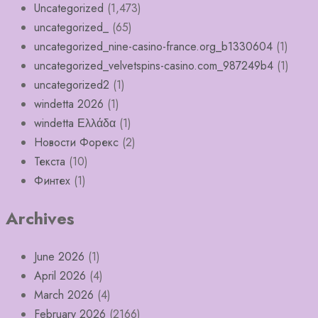
Uncategorized
(1,473)
uncategorized_
(65)
uncategorized_nine-casino-france.org_b1330604
(1)
uncategorized_velvetspins-casino.com_987249b4
(1)
uncategorized2
(1)
windetta 2026
(1)
windetta Ελλάδα
(1)
Новости Форекс
(2)
Текста
(10)
Финтех
(1)
Archives
June 2026
(1)
April 2026
(4)
March 2026
(4)
February 2026
(2166)