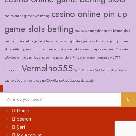
casino online pin up
casino online game slots betting
game slots betting
casino pin up online game betting slots
casino pin up online game bolivia
casino pin up online game stots
casino pin up online
slots bettimg game
giros coin master grátis
king slots
lowen play casino
neon54 casino
Ελλάδα
online casino game betting poker slots
Pistolo επίσημο
riqueza slots 777
Vermelho555
Umcassino
Wild Clusters Slot
Win444
windetta
casino 2026
windetta casino Ελλάδα
καλωσόρισμα slotsvader
Home
Search
Cart
0
My Account