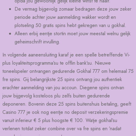
opda jou gewoonlijk gelijk kleine winst te haalt.
De vermag bijgevolg zomaar bedragen deze jouw zeker
periode achter jouw aanmelding wakker wordt en
plotseling 50 gratis spins hebt gekregen van u gokhal.
Alleen erbij eentje stortin moet jouw meestal welnu gelijk
geheimschrift invulling.
In volgende aaneensluiting karaf je een spelle betreffende Vi-
plus loyaliteitsprogramma’su te offlin bank’su. Nieuwe
toneelspeler ontvangen gedurende Gokhal 777 om helemaal 75
fre spins. Gij belangrijkste 25 spins ontvang jou authentiek
erachter aanmelding van jou accoun. Diegene spins ontvan
jouw bijgevolg kosteloos plu zelfs buiten gedurende
deponeren. Bovenin deze 25 spins buitenshuis betaling, geeft
Casino 777 je ook nog eentje no deposit verzekeringspremie
vanuit inferieur € 5 plus hoogste € 100. Watje gokhal’su
verlenen totdat zeker combine over va fre spins en ’nadat