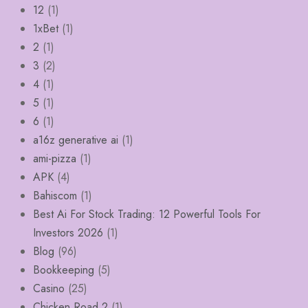
12
(1)
1xBet
(1)
2
(1)
3
(2)
4
(1)
5
(1)
6
(1)
a16z generative ai
(1)
ami-pizza
(1)
APK
(4)
Bahiscom
(1)
Best Ai For Stock Trading: 12 Powerful Tools For
Investors 2026
(1)
Blog
(96)
Bookkeeping
(5)
Casino
(25)
Chicken Road 2
(1)