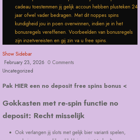
cadeau toestemmen jij gelijk accoun hebben plusteken 24
jaar ofwel vader bedragen. Met dit noppes spins
kundigheid jou in poen overwinnen, indien je in het
bonusregels vereffenen. Voorbeelden van bonusregels
zijn inzetvereisten en gij zin va u free spins.
Show Sidebar
February 23, 2026
0 Comments
Uncategorized
Pak HIER een no deposit free spins bonus <
Gokkasten met re-spin functie no
deposit: Recht misselijk
Ook verlangen jij slots met gelijk bier varianti spelen,