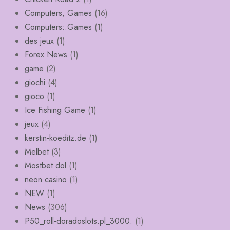
Computers, Games
(16)
Computers::Games
(1)
des jeux
(1)
Forex News
(1)
game
(2)
giochi
(4)
gioco
(1)
Ice Fishing Game
(1)
jeux
(4)
kerstin-koeditz.de
(1)
Melbet
(3)
Mostbet dol
(1)
neon casino
(1)
NEW
(1)
News
(306)
P50_roll-doradoslots.pl_3000.
(1)