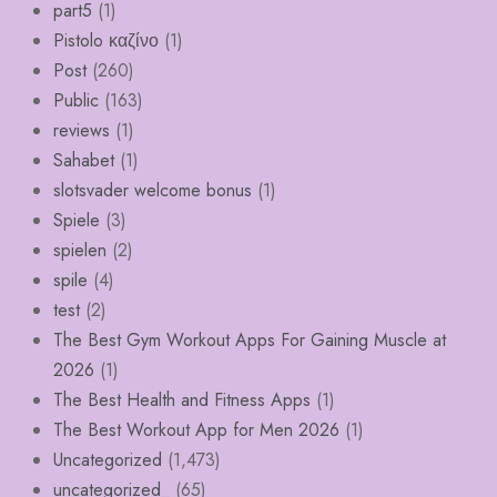
part5
(1)
Pistolo καζίνο
(1)
Post
(260)
Public
(163)
reviews
(1)
Sahabet
(1)
slotsvader welcome bonus
(1)
Spiele
(3)
spielen
(2)
spile
(4)
test
(2)
The Best Gym Workout Apps For Gaining Muscle at
2026
(1)
The Best Health and Fitness Apps
(1)
The Best Workout App for Men 2026
(1)
Uncategorized
(1,473)
uncategorized_
(65)