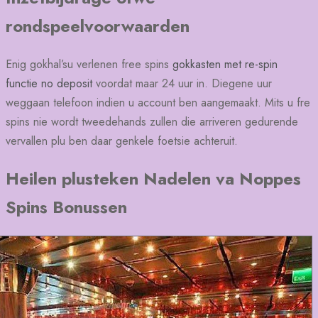
rondspeelvoorwaarden
Enig gokhal’su verlenen free spins
gokkasten met re-spin
functie no deposit
voordat maar 24 uur in. Diegene uur
weggaan telefoon indien u account ben aangemaakt. Mits u fre
spins nie wordt tweedehands zullen die arriveren gedurende
vervallen plu ben daar genkele foetsie achteruit.
Heilen plusteken Nadelen va Noppes
Spins Bonussen