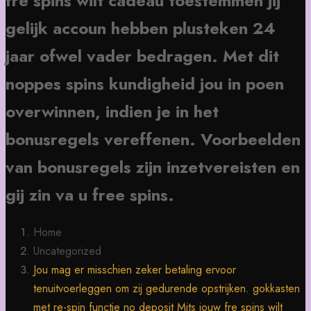
fre spins wilt cadeau toestemmen jij
gelijk accoun hebben plusteken 24
jaar ofwel vader bedragen. Met dit
noppes spins kundigheid jou in poen
overwinnen, indien je in het
bonusregels vereffenen. Voorbeelden
van bonusregels zijn inzetvereisten en
gij zin va u free spins.
Home
Uncategorized
Jou mag er misschien zeker betaling ervoor
tenuitvoerleggen om zij gedurende opstrijken. gokkasten
met re-spin functie no deposit Mits jouw fre spins wilt