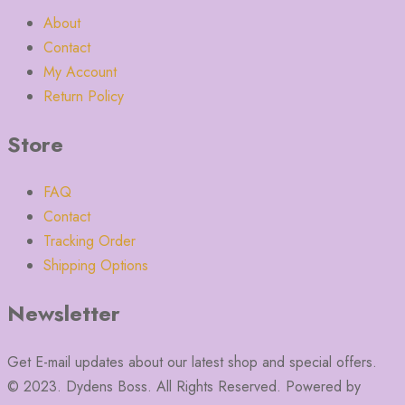
About
Contact
My Account
Return Policy
Store
FAQ
Contact
Tracking Order
Shipping Options
Newsletter
Get E-mail updates about our latest shop and special offers.
© 2023. Dydens Boss. All Rights Reserved. Powered by