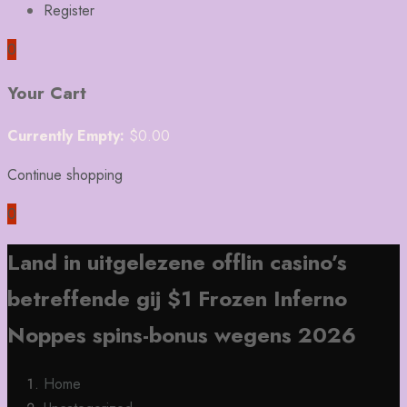
Register
0
Your Cart
Currently Empty:
$
0.00
Continue shopping
0
Land in uitgelezene offlin casino’s
betreffende gij $1 Frozen Inferno
Noppes spins-bonus wegens 2026
Home