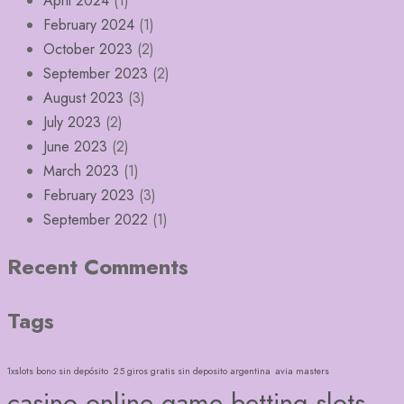
April 2024
(1)
February 2024
(1)
October 2023
(2)
September 2023
(2)
August 2023
(3)
July 2023
(2)
June 2023
(2)
March 2023
(1)
February 2023
(3)
September 2022
(1)
Recent Comments
Tags
1xslots bono sin depósito
25 giros gratis sin deposito argentina
avia masters
casino online game betting slots