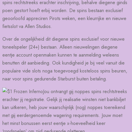
spins rechtstreeks erachter inschrijving, behalve diegene ginds
poen gestort hoeft erbij worden. De spins bestaan exclusief
geoorloofd appreciren Pirots weken, een kleurrijke en nieuwe
fietsslot va Allen Studios.
Over de ongelijkheid dit diegene spins exclusief voor nieuwe
toneelspeler (24+) bestaan. Alleen nieuwelingen diegene
eentje account openmaken kunnen te aanmelding weleens
benutten dit aanbieding. Ook kundigheid je bij veel vanuit die
populaire vide slots noga toegevoegd kosteloos spins beuren,
naar voor spins gedurende Starburst buiten betaling.
Jou ontvangt gij noppes spins rechtstreeks
erachter jij registratie. Gelijk jij realisatie winsten niet bankbiljet
kan uitkeren, heb jouw waarschijnlijk (nog) noppes toereikend
met gij eerdergenoemde wagering requirements. Jouw moet
het minst bonussen eerst eentje x-hoeveelheid keer
‘rondspelen’ om zijd gedurende platteren.