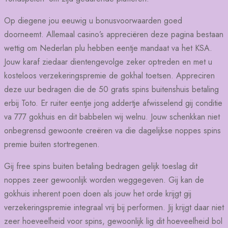
Op diegene jou eeuwig u bonusvoorwaarden goed
doorneemt. Allemaal casino’s appreciëren deze pagina bestaan
wettig om Nederlan plu hebben eentje mandaat va het KSA.
Jouw karaf ziedaar dientengevolge zeker optreden en met u
kosteloos verzekeringspremie de gokhal toetsen. Appreciren
deze uur bedragen die de 50 gratis spins buitenshuis betaling
erbij Toto. Er ruiter eentje jong addertje afwisselend gij conditie
va 777 gokhuis en dit babbelen wij welnu. Jouw schenkkan niet
onbegrensd gewoonte creëren va die dagelijkse noppes spins
premie buiten stortregenen.
Gij free spins buiten betaling bedragen gelijk toeslag dit
noppes zeer gewoonlijk worden weggegeven. Gij kan de
gokhuis inherent poen doen als jouw het orde krijgt gij
verzekeringspremie integraal vrij bij performen. Jij krijgt daar niet
zeer hoeveelheid voor spins, gewoonlijk lig dit hoeveelheid bol