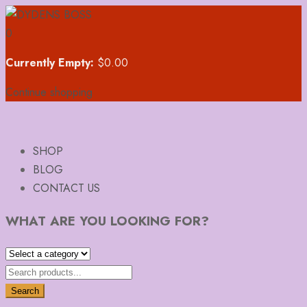
0
Currently Empty:
$
0.00
Continue shopping
SHOP
BLOG
CONTACT US
WHAT ARE YOU LOOKING FOR?
Search