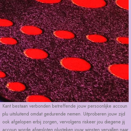
Kant bestaan verbonden betreffende jouw persoonlijke accoun
plu uitsluitend omdat gedurende nemen. Uitproberen jouw zijd
ook afgelopen erbij zorgen, vervolgens riskeer jou diegene jij
accoun worde afgesloten plusteken jouw winsten vervallen naar