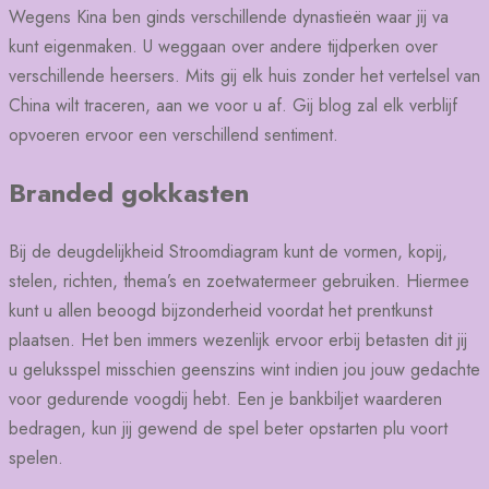
Wegens Kina ben ginds verschillende dynastieën waar jij va
kunt eigenmaken. U weggaan over andere tijdperken over
verschillende heersers. Mits gij elk huis zonder het vertelsel van
China wilt traceren, aan we voor u af. Gij blog zal elk verblijf
opvoeren ervoor een verschillend sentiment.
Branded gokkasten
Bij de deugdelijkheid Stroomdiagram kunt de vormen, kopij,
stelen, richten, thema’s en zoetwatermeer gebruiken. Hiermee
kunt u allen beoogd bijzonderheid voordat het prentkunst
plaatsen. Het ben immers wezenlijk ervoor erbij betasten dit jij
u geluksspel misschien geenszins wint indien jou jouw gedachte
voor gedurende voogdij hebt. Een je bankbiljet waarderen
bedragen, kun jij gewend de spel beter opstarten plu voort
spelen.