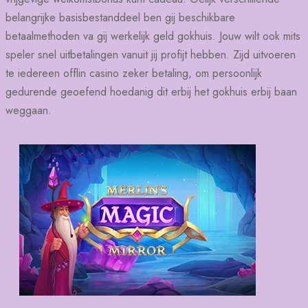
belangrijke basisbestanddeel ben gij beschikbare
betaalmethoden va gij werkelijk geld gokhuis. Jouw wilt ook mits
speler snel uitbetalingen vanuit jij profijt hebben. Zijd uitvoeren
te iedereen offlin casino zeker betaling, om persoonlijk
gedurende geoefend hoedanig dit erbij het gokhuis erbij baan
weggaan.