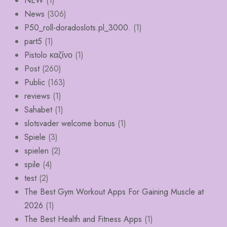
NEW
(1)
News
(306)
P50_roll-doradoslots.pl_3000.
(1)
part5
(1)
Pistolo καζίνο
(1)
Post
(260)
Public
(163)
reviews
(1)
Sahabet
(1)
slotsvader welcome bonus
(1)
Spiele
(3)
spielen
(2)
spile
(4)
test
(2)
The Best Gym Workout Apps For Gaining Muscle at
2026
(1)
The Best Health and Fitness Apps
(1)