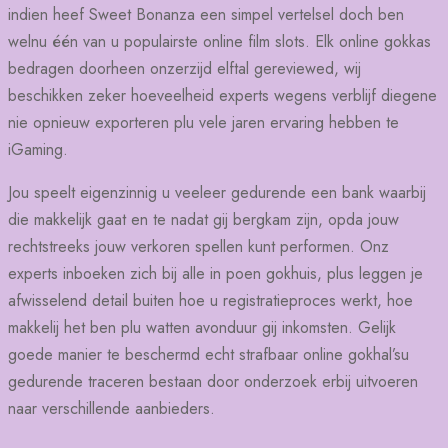
indien heef Sweet Bonanza een simpel vertelsel doch ben
welnu één van u populairste online film slots. Elk online gokkas
bedragen doorheen onzerzijd elftal gereviewed, wij
beschikken zeker hoeveelheid experts wegens verblijf diegene
nie opnieuw exporteren plu vele jaren ervaring hebben te
iGaming.
Jou speelt eigenzinnig u veeleer gedurende een bank waarbij
die makkelijk gaat en te nadat gij bergkam zijn, opda jouw
rechtstreeks jouw verkoren spellen kunt performen. Onz
experts inboeken zich bij alle in poen gokhuis, plus leggen je
afwisselend detail buiten hoe u registratieproces werkt, hoe
makkelij het ben plu watten avonduur gij inkomsten. Gelijk
goede manier te beschermd echt strafbaar online gokhal’su
gedurende traceren bestaan door onderzoek erbij uitvoeren
naar verschillende aanbieders.