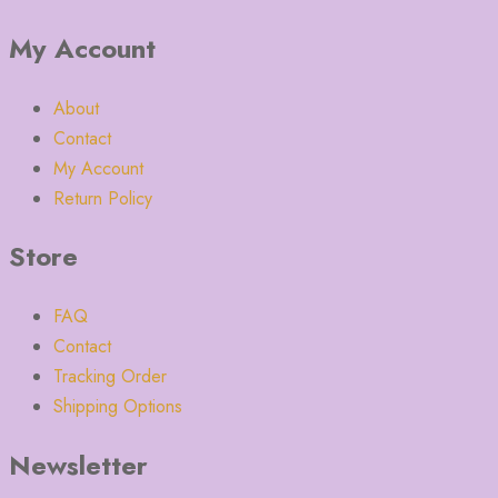
My Account
About
Contact
My Account
Return Policy
Store
FAQ
Contact
Tracking Order
Shipping Options
Newsletter