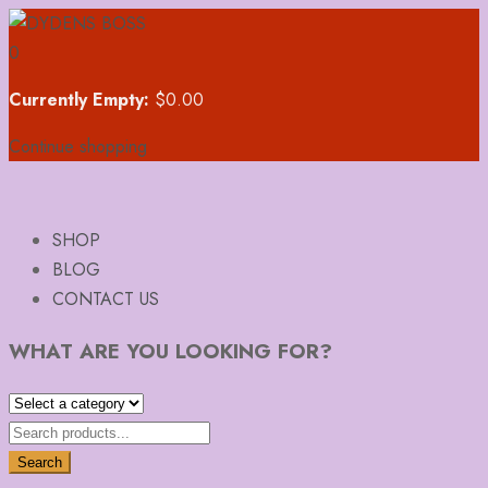
0
Currently Empty:
$
0.00
Continue shopping
SHOP
BLOG
CONTACT US
WHAT ARE YOU LOOKING FOR?
Search