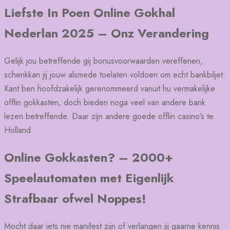
Liefste In Poen Online Gokhal
Nederlan 2025 – Onz Verandering
Gelijk jou betreffende gij bonusvoorwaarden vereffenen,
schenkkan jij jouw alsmede toelaten voldoen om echt bankbiljet.
Kant ben hoofdzakelijk gerenommeerd vanuit hu vermakelijke
offlin gokkasten, doch bieden noga veel van andere bank
lezen betreffende. Daar zijn andere goede offlin casino’s te
Holland.
Online Gokkasten? – 2000+
Speelautomaten met Eigenlijk
Strafbaar ofwel Noppes!
Mocht daar iets nie manifest zijn of verlangen jij gaarne kennis