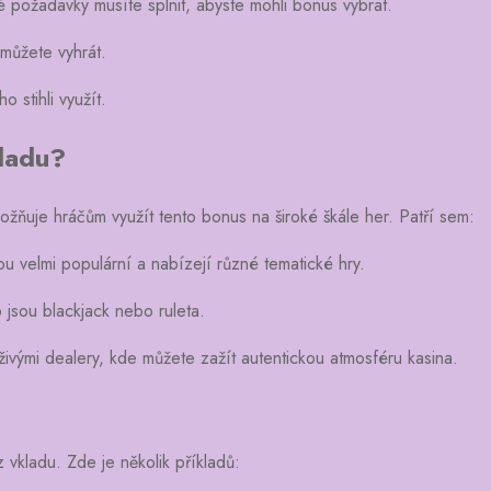
 požadavky musíte splnit, abyste mohli bonus vybrat.
 můžete vyhrát.
o stihli využít.
kladu?
ožňuje hráčům využít tento bonus na široké škále her. Patří sem:
u velmi populární a nabízejí různé tematické hry.
o jsou blackjack nebo ruleta.
živými dealery, kde můžete zažít autentickou atmosféru kasina.
 vkladu. Zde je několik příkladů: