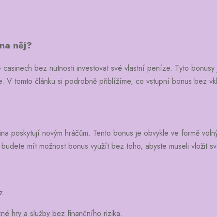
 na něj?
ne casinech bez nutnosti investovat své vlastní peníze. Tyto bonus
nce. V tomto článku si podrobně přiblížíme, co vstupní bonus bez vk
asina poskytují novým hráčům. Tento bonus je obvykle ve formě vol
t, budete mít možnost bonus využít bez toho, abyste museli vložit sv
z.
é hry a služby bez finančního rizika.