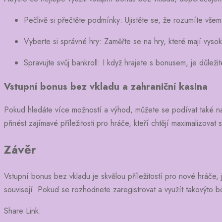
Pečlivě si přečtěte podmínky: Ujistěte se, že rozumíte v
Vyberte si správné hry: Zaměřte se na hry, které mají vysok
Spravujte svůj bankroll: I když hrajete s bonusem, je důleži
Vstupní bonus bez vkladu a zahraniční kasina
Pokud hledáte více možností a výhod, můžete se podívat také na
přinést zajímavé příležitosti pro hráče, kteří chtějí maximalizovat
Závěr
Vstupní bonus bez vkladu je skvělou příležitostí pro nové hráče, 
souvisejí. Pokud se rozhodnete zaregistrovat a využít takovýto bo
Share Link: