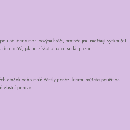
y jsou oblíbené mezi novými hráči, protože jim umožňují vyzkoušet
ladu obnáší, jak ho získat a na co si dát pozor.
ných otoček nebo malé částky peněz, kterou můžete použít na
é vlastní peníze.