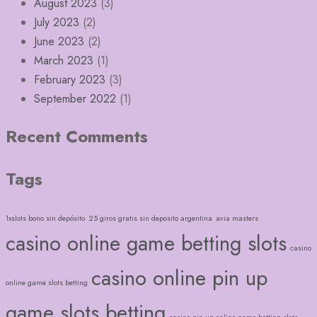
August 2023
(3)
July 2023
(2)
June 2023
(2)
March 2023
(1)
February 2023
(3)
September 2022
(1)
Recent Comments
Tags
1xslots bono sin depósito
25 giros gratis sin deposito argentina
avia masters
casino online game betting slots
casino
casino online pin up
online game slots betting
game slots betting