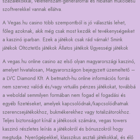
százalékokkal, véletlenszám-generátorral és hibátlan működésű
szoftverekkel vannak ellátva.
A Vegas.hu casino több szempontból is jó választás lehet,
főleg azoknak, akik még csak most kezdik el tevékenységeiket
a kaszinó iparban. Ezek a játékok csak rád várnak! Smink
játékok Öltöztetős játékok Állatos játékok Ügyességi játékok
A vegas.hu online casino az első olyan magyarországi kaszinó,
amelyet hivatalosan, Magyarországon bejegyzett üzemeltető –
a LVC Diamond Kft. A betmatch-hu.online információs forrás
nem szervez valódi és/vagy virtuális pénzes játékokat, továbbá
a weboldal semmilyen formában nem fogad el fogadási és
egyéb fizetéseket, amelyek kapcsolódnak/kapcsolódhatnak
szerencsejátékokhoz, bukmékerekhez vagy totalizátorokhoz.
Teljes biztonságot kínál a játékosok számára, vegas towers
kaszinó részletes leírás a játékokról és bónuszokról hogy
megtudja. Nyerőgépekkel, klasszikus asztali játékokkal, és élő