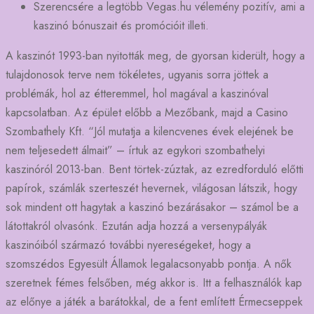
Szerencsére a legtöbb Vegas.hu vélemény pozitív, ami a
kaszinó bónuszait és promócióit illeti.
A kaszinót 1993-ban nyitották meg, de gyorsan kiderült, hogy a
tulajdonosok terve nem tökéletes, ugyanis sorra jöttek a
problémák, hol az étteremmel, hol magával a kaszinóval
kapcsolatban. Az épület előbb a Mezőbank, majd a Casino
Szombathely Kft. “Jól mutatja a kilencvenes évek elejének be
nem teljesedett álmait” – írtuk az egykori szombathelyi
kaszinóról 2013-ban. Bent törtek-zúztak, az ezredforduló előtti
papírok, számlák szerteszét hevernek, világosan látszik, hogy
sok mindent ott hagytak a kaszinó bezárásakor – számol be a
látottakról olvasónk. Ezután adja hozzá a versenypályák
kaszinóiból származó további nyereségeket, hogy a
szomszédos Egyesült Államok legalacsonyabb pontja. A nők
szeretnek fémes felsőben, még akkor is. Itt a felhasználók kap
az előnye a játék a barátokkal, de a fent említett Érmecseppek