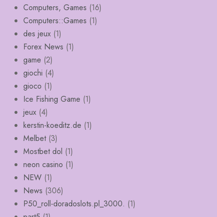
Computers, Games
(16)
Computers::Games
(1)
des jeux
(1)
Forex News
(1)
game
(2)
giochi
(4)
gioco
(1)
Ice Fishing Game
(1)
jeux
(4)
kerstin-koeditz.de
(1)
Melbet
(3)
Mostbet dol
(1)
neon casino
(1)
NEW
(1)
News
(306)
P50_roll-doradoslots.pl_3000.
(1)
part5
(1)