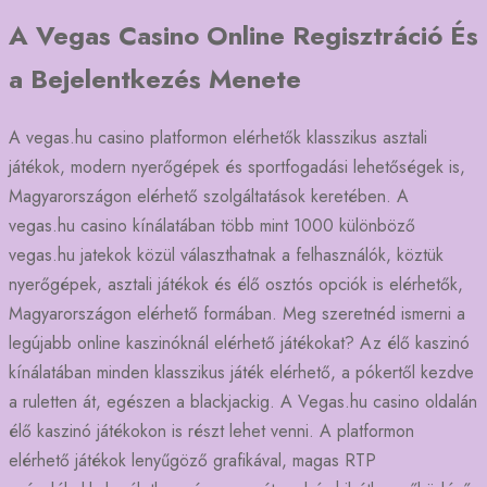
A Vegas Casino Online Regisztráció És
a Bejelentkezés Menete
A vegas.hu casino platformon elérhetők klasszikus asztali
játékok, modern nyerőgépek és sportfogadási lehetőségek is,
Magyarországon elérhető szolgáltatások keretében. A
vegas.hu casino kínálatában több mint 1000 különböző
vegas.hu jatekok közül választhatnak a felhasználók, köztük
nyerőgépek, asztali játékok és élő osztós opciók is elérhetők,
Magyarországon elérhető formában. Meg szeretnéd ismerni a
legújabb online kaszinóknál elérhető játékokat? Az élő kaszinó
kínálatában minden klasszikus játék elérhető, a pókertől kezdve
a ruletten át, egészen a blackjackig. A Vegas.hu casino oldalán
élő kaszinó játékokon is részt lehet venni. A platformon
elérhető játékok lenyűgöző grafikával, magas RTP