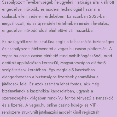
Szabályozott Tevékenységek Felügyeleti Hatósága által kiállított
engedéllyel működik, és modern technológiát használ a
csalások elleni védelem érdekében. Ez azonban 2023-ban
megváltozott, és az új rendelet értelmében minden hivatalos,
engedéllyel működő oldal elérhetővé vált hazánkban.
Ez az ügyfélkezelési struktúra segíti a felhasználók biztonságos
és szabályozott játékmenetét a vegas.hu casino platformján. A
vegas.hu online casino elérhető mind mobilböngészőből, mind
dedikált applikációkon keresztül, Magyarországon elérhető
szolgáltatások keretében. Egy megfelelő kaszinóban
elengedhetetlen a biztonságos fizetések garantálása a
játékosok felé. Ez azok számára lehet fontos, akik még
bizalmatlanok a kaszinókkal kapcsolatban, ugyanis a
szerencsejáték világában rendkívül fontos tényező a tranzakció
és a fizetés. A vegas.hu online casino hűség- és VIP-
rendszere strukturált jutalmazási modellt kínál regisztrált