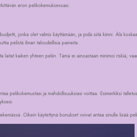
erkittävän eron pelikokemuksessasi.
jetti, jonka olet valmis käyttämään, ja pidä siitä kiinni. Älä koska
ttia pelistä ilman taloudellisia paineita.
tä laitat kaiken yhteen peliin. Tämä ei ainoastaan minimoi riskiä, va
antaa pelikokemustasi ja mahdollisuuksiasi voittaa. Esimerkiksi talletu
yksesi.
 tekemässä. Oikein käytettynä bonukset voivat antaa sinulle lisää pelia