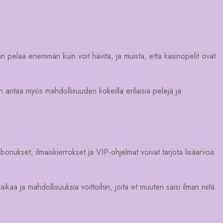
an pelaa enemmän kuin voit hävitä, ja muista, että kasinopelit ovat
an antaa myös mahdollisuuden kokeilla erilaisia pelejä ja
sbonukset, ilmaiskierrokset ja VIP-ohjelmat voivat tarjota lisäarvoa
ikaa ja mahdollisuuksia voittoihin, joita et muuten saisi ilman niitä.