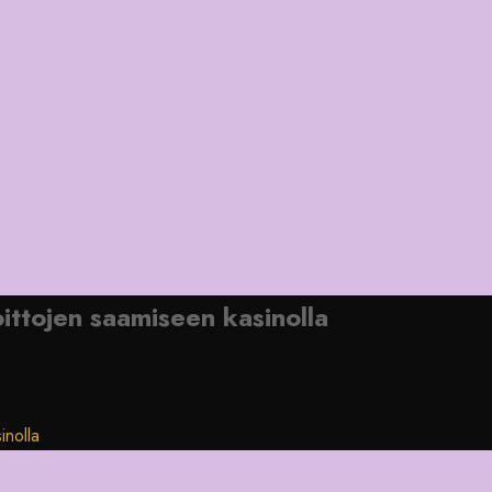
ittojen saamiseen kasinolla
inolla