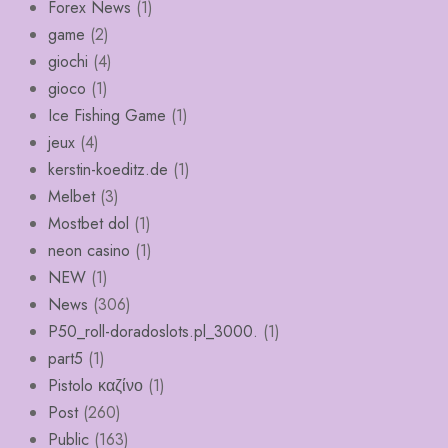
Forex News
(1)
game
(2)
giochi
(4)
gioco
(1)
Ice Fishing Game
(1)
jeux
(4)
kerstin-koeditz.de
(1)
Melbet
(3)
Mostbet dol
(1)
neon casino
(1)
NEW
(1)
News
(306)
P50_roll-doradoslots.pl_3000.
(1)
part5
(1)
Pistolo καζίνο
(1)
Post
(260)
Public
(163)