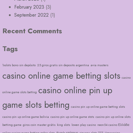
February 2023
(3)
September 2022
(1)
Recent Comments
Tags
1xslots bono sin depósito
25 giros gratis sin deposito argentina
avia masters
casino online game betting slots
casino
casino online pin up
online game slots betting
game slots betting
casino pin up online game betting slots
casino pin up online game bolivia
casino pin up online game stots
casino pin up online slots
bettimg game
giros coin master grátis
king slots
lowen play casino
neon54 casino Ελλάδα
online casino game betting poker slots
Pistolo επίσημο
riqueza slots 777
Umcassino