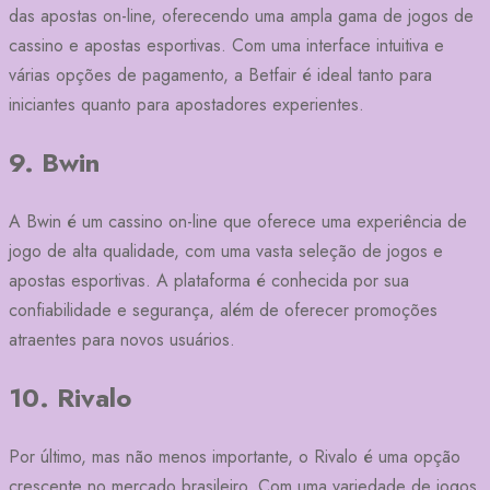
das apostas on-line, oferecendo uma ampla gama de jogos de
cassino e apostas esportivas. Com uma interface intuitiva e
várias opções de pagamento, a Betfair é ideal tanto para
iniciantes quanto para apostadores experientes.
9. Bwin
A Bwin é um cassino on-line que oferece uma experiência de
jogo de alta qualidade, com uma vasta seleção de jogos e
apostas esportivas. A plataforma é conhecida por sua
confiabilidade e segurança, além de oferecer promoções
atraentes para novos usuários.
10. Rivalo
Por último, mas não menos importante, o Rivalo é uma opção
crescente no mercado brasileiro. Com uma variedade de jogos