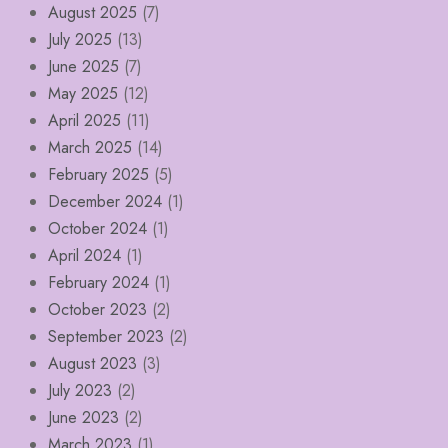
August 2025
(7)
July 2025
(13)
June 2025
(7)
May 2025
(12)
April 2025
(11)
March 2025
(14)
February 2025
(5)
December 2024
(1)
October 2024
(1)
April 2024
(1)
February 2024
(1)
October 2023
(2)
September 2023
(2)
August 2023
(3)
July 2023
(2)
June 2023
(2)
March 2023
(1)