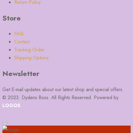
Return Policy
Store
FAQ
Contact
Tracking Order
Shipping Options
Newsletter
Get E-mail updates about our latest shop and special offers.
© 2023. Dydens Boss. All Rights Reserved. Powered by
LOGOS