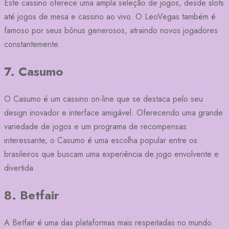
Este cassino oferece uma ampla seleção de jogos, desde slots
até jogos de mesa e cassino ao vivo. O LeoVegas também é
famoso por seus bônus generosos, atraindo novos jogadores
constantemente.
7. Casumo
O Casumo é um cassino on-line que se destaca pelo seu
design inovador e interface amigável. Oferecendo uma grande
variedade de jogos e um programa de recompensas
interessante, o Casumo é uma escolha popular entre os
brasileiros que buscam uma experiência de jogo envolvente e
divertida.
8. Betfair
A Betfair é uma das plataformas mais respeitadas no mundo