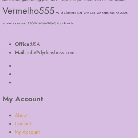
Vermelho555
Wild Clusters Slot
Win444
windetta casino 2026
windetta casino Ελλάδα
καλωσόρισμα slotsvader
Office:
USA
Mail:
info@dydensboss.com
My Account
About
Contact
My Account