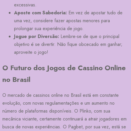
excessivas.
Aposte com Sabedoria:
Em vez de apostar tudo de
uma vez, considere fazer apostas menores para
prolongar sua experiência de jogo.
Jogue por Diversão:
Lembre-se de que o principal
objetivo é se divertir. Não fique obcecado em ganhar;
aproveite o jogo!
O Futuro dos Jogos de Cassino Online
no Brasil
O mercado de cassinos online no Brasil está em constante
evolução, com novas regulamentações e um aumento no
número de plataformas disponíveis. O Plinko, com sua
mecânica viciante, certamente continuará a atrair jogadores em
busca de novas experiências. O Pagbet, por sua vez, está se