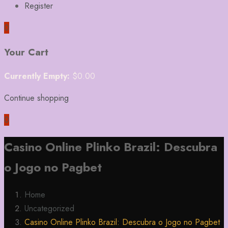
Register
0
Your Cart
Currently Empty:
$
0.00
Continue shopping
0
Casino Online Plinko Brazil: Descubra
o Jogo no Pagbet
Home
Uncategorized
Casino Online Plinko Brazil: Descubra o Jogo no Pagbet