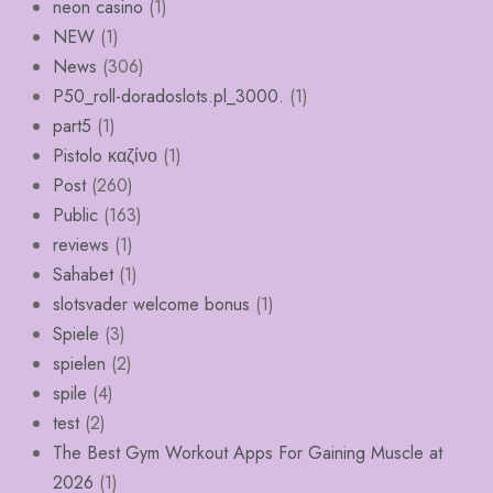
neon casino
(1)
NEW
(1)
News
(306)
P50_roll-doradoslots.pl_3000.
(1)
part5
(1)
Pistolo καζίνο
(1)
Post
(260)
Public
(163)
reviews
(1)
Sahabet
(1)
slotsvader welcome bonus
(1)
Spiele
(3)
spielen
(2)
spile
(4)
test
(2)
The Best Gym Workout Apps For Gaining Muscle at
2026
(1)