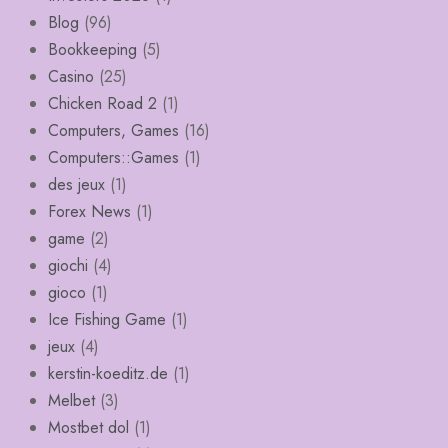
Blog
(96)
Bookkeeping
(5)
Casino
(25)
Chicken Road 2
(1)
Computers, Games
(16)
Computers::Games
(1)
des jeux
(1)
Forex News
(1)
game
(2)
giochi
(4)
gioco
(1)
Ice Fishing Game
(1)
jeux
(4)
kerstin-koeditz.de
(1)
Melbet
(3)
Mostbet dol
(1)