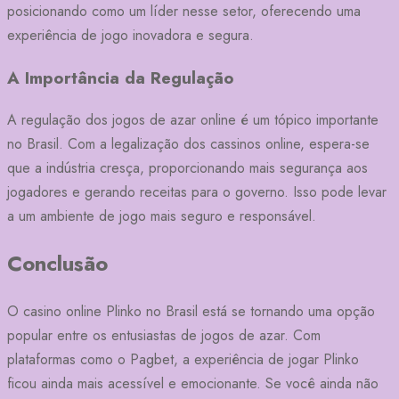
posicionando como um líder nesse setor, oferecendo uma
experiência de jogo inovadora e segura.
A Importância da Regulação
A regulação dos jogos de azar online é um tópico importante
no Brasil. Com a legalização dos cassinos online, espera-se
que a indústria cresça, proporcionando mais segurança aos
jogadores e gerando receitas para o governo. Isso pode levar
a um ambiente de jogo mais seguro e responsável.
Conclusão
O casino online Plinko no Brasil está se tornando uma opção
popular entre os entusiastas de jogos de azar. Com
plataformas como o Pagbet, a experiência de jogar Plinko
ficou ainda mais acessível e emocionante. Se você ainda não