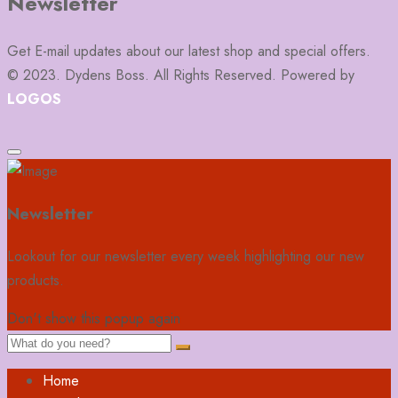
Newsletter
Get E-mail updates about our latest shop and special offers.
© 2023. Dydens Boss. All Rights Reserved. Powered by
LOGOS
Newsletter
Lookout for our newsletter every week highlighting our new
products.
Don't show this popup again
Home