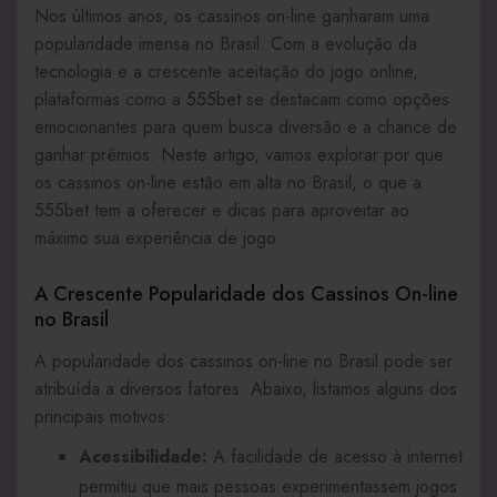
Nos últimos anos, os cassinos on-line ganharam uma
popularidade imensa no Brasil. Com a evolução da
tecnologia e a crescente aceitação do jogo online,
plataformas como a
555bet
se destacam como opções
emocionantes para quem busca diversão e a chance de
ganhar prêmios. Neste artigo, vamos explorar por que
os cassinos on-line estão em alta no Brasil, o que a
555bet tem a oferecer e dicas para aproveitar ao
máximo sua experiência de jogo.
A Crescente Popularidade dos Cassinos On-line
no Brasil
A popularidade dos cassinos on-line no Brasil pode ser
atribuída a diversos fatores. Abaixo, listamos alguns dos
principais motivos:
Acessibilidade:
A facilidade de acesso à internet
permitiu que mais pessoas experimentassem jogos