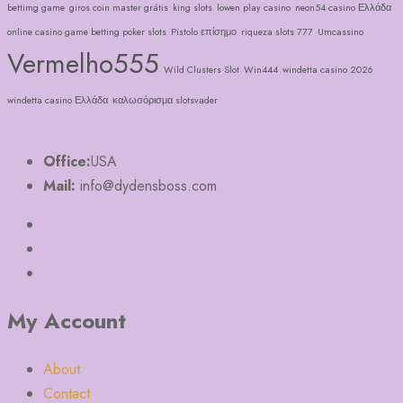
bettimg game
giros coin master grátis
king slots
lowen play casino
neon54 casino Ελλάδα
online casino game betting poker slots
Pistolo επίσημο
riqueza slots 777
Umcassino
Vermelho555
Wild Clusters Slot
Win444
windetta casino 2026
windetta casino Ελλάδα
καλωσόρισμα slotsvader
Office:
USA
Mail:
info@dydensboss.com
My Account
About
Contact