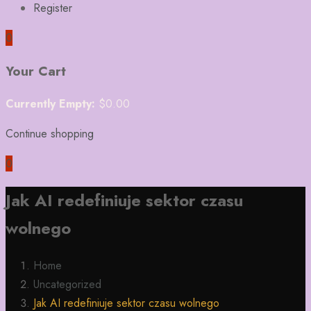
Register
0
Your Cart
Currently Empty:
$
0.00
Continue shopping
0
Jak AI redefiniuje sektor czasu
wolnego
Home
Uncategorized
Jak AI redefiniuje sektor czasu wolnego