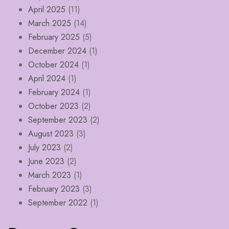
April 2025
(11)
March 2025
(14)
February 2025
(5)
December 2024
(1)
October 2024
(1)
April 2024
(1)
February 2024
(1)
October 2023
(2)
September 2023
(2)
August 2023
(3)
July 2023
(2)
June 2023
(2)
March 2023
(1)
February 2023
(3)
September 2022
(1)