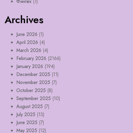
Финтех
(1)
Archives
June 2026
(1)
April 2026
(4)
March 2026
(4)
February 2026
(2166)
January 2026
(194)
December 2025
(11)
November 2025
(7)
October 2025
(8)
September 2025
(10)
August 2025
(7)
July 2025
(13)
June 2025
(7)
May 2025
(12)