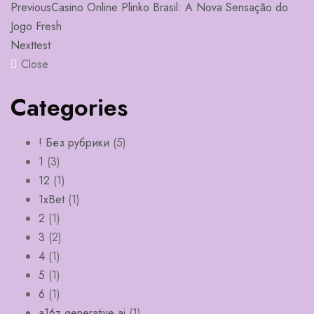
Post
Previous
Casino Online Plinko Brasil: A Nova Sensação do
Jogo Fresh
navigation
Next
test
Close
Categories
! Без рубрики
(5)
1
(3)
12
(1)
1xBet
(1)
2
(1)
3
(2)
4
(1)
5
(1)
6
(1)
a16z generative ai
(1)