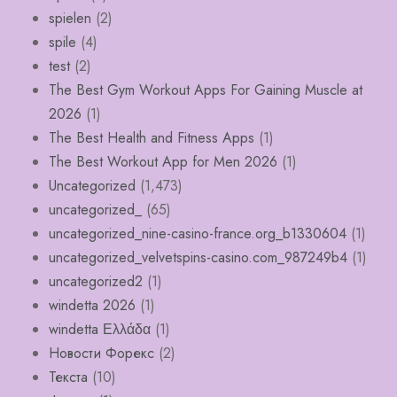
spielen
(2)
spile
(4)
test
(2)
The Best Gym Workout Apps For Gaining Muscle at
2026
(1)
The Best Health and Fitness Apps
(1)
The Best Workout App for Men 2026
(1)
Uncategorized
(1,473)
uncategorized_
(65)
uncategorized_nine-casino-france.org_b1330604
(1)
uncategorized_velvetspins-casino.com_987249b4
(1)
uncategorized2
(1)
windetta 2026
(1)
windetta Ελλάδα
(1)
Новости Форекс
(2)
Текста
(10)