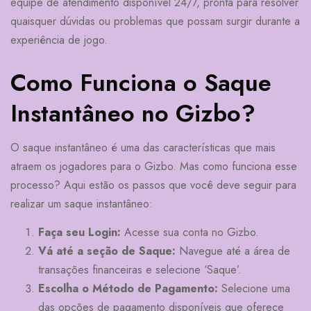
equipe de atendimento disponível 24/7, pronta para resolver
quaisquer dúvidas ou problemas que possam surgir durante a
experiência de jogo.
Como Funciona o Saque
Instantâneo no Gizbo?
O saque instantâneo é uma das características que mais
atraem os jogadores para o Gizbo. Mas como funciona esse
processo? Aqui estão os passos que você deve seguir para
realizar um saque instantâneo:
Faça seu Login:
Acesse sua conta no Gizbo.
Vá até a seção de Saque:
Navegue até a área de
transações financeiras e selecione ‘Saque’.
Escolha o Método de Pagamento:
Selecione uma
das opções de pagamento disponíveis que oferece