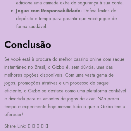
adiciona uma camada extra de segurança à sua conta.
Jogue com Responsabilidade:
Defina limites de
depósito e tempo para garantir que você jogue de
forma saudável.
Conclusão
Se você está à procura do melhor cassino online com saque
instantâneo no Brasil, o Gizbo é, sem dúvida, uma das
melhores opções disponíveis. Com uma vasta gama de
jogos, promoções atrativas e um processo de saque
eficiente, o Gizbo se destaca como uma plataforma confiável
e divertida para os amantes de jogos de azar. Não perca
tempo e experimente hoje mesmo tudo o que o
Gizbo
tem a
oferecer!
Share Link: