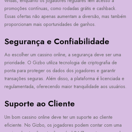
vindas, enquanto os jogadores regulares têm acesso a
promoções contínuas, como rodadas grátis e cashback.
Essas ofertas não apenas aumentam a diversão, mas também
proporcionam mais oportunidades de ganhos.
Segurança e Confiabilidade
Ao escolher um cassino online, a segurança deve ser uma
prioridade. O Gizbo utiliza tecnologia de criptografia de
ponta para proteger os dados dos jogadores e garantir
transações seguras. Além disso, a plataforma é licenciada e
regulamentada, oferecendo maior tranquilidade aos usuários.
Suporte ao Cliente
Um bom cassino online deve ter um suporte ao cliente
eficiente. No Gizbo, os jogadores podem contar com uma