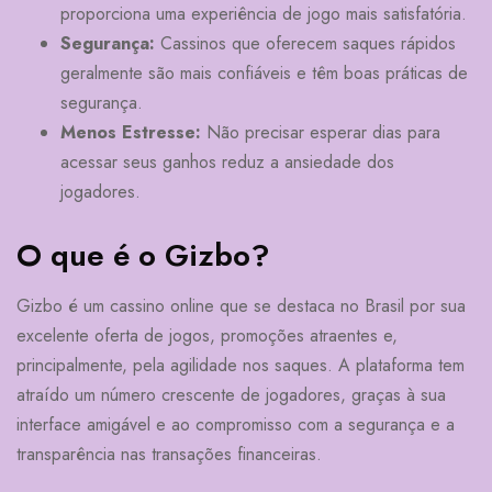
proporciona uma experiência de jogo mais satisfatória.
Segurança:
Cassinos que oferecem saques rápidos
geralmente são mais confiáveis e têm boas práticas de
segurança.
Menos Estresse:
Não precisar esperar dias para
acessar seus ganhos reduz a ansiedade dos
jogadores.
O que é o Gizbo?
Gizbo é um cassino online que se destaca no Brasil por sua
excelente oferta de jogos, promoções atraentes e,
principalmente, pela agilidade nos saques. A plataforma tem
atraído um número crescente de jogadores, graças à sua
interface amigável e ao compromisso com a segurança e a
transparência nas transações financeiras.