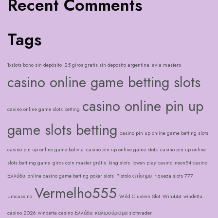
Recent Comments
Tags
1xslots bono sin depósito
25 giros gratis sin deposito argentina
avia masters
casino online game betting slots
casino online pin up
casino online game slots betting
game slots betting
casino pin up online game betting slots
casino pin up online game bolivia
casino pin up online game stots
casino pin up online
slots bettimg game
giros coin master grátis
king slots
lowen play casino
neon54 casino
Ελλάδα
online casino game betting poker slots
Pistolo επίσημο
riqueza slots 777
Vermelho555
Umcassino
Wild Clusters Slot
Win444
windetta
casino 2026
windetta casino Ελλάδα
καλωσόρισμα slotsvader