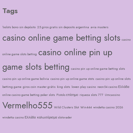
Tags
1xslots bono sin depósito
25 giros gratis sin deposito argentina
avia masters
casino online game betting slots
casino
casino online pin up
online game slots betting
game slots betting
casino pin up online game betting slots
casino pin up online game bolivia
casino pin up online game stots
casino pin up online slots
bettimg game
giros coin master grátis
king slots
lowen play casino
neon54 casino Ελλάδα
online casino game betting poker slots
Pistolo επίσημο
riqueza slots 777
Umcassino
Vermelho555
Wild Clusters Slot
Win444
windetta casino 2026
windetta casino Ελλάδα
καλωσόρισμα slotsvader